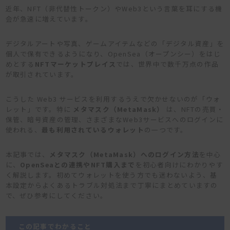
近年、NFT（非代替性トークン）やWeb3という言葉を耳にする機
会が急速に増えています。
デジタルアートや写真、ゲームアイテムなどの「デジタル資産」を
個人で保有できるようになり、OpenSea（オープンシー）をはじ
めとする
NFTマーケットプレイス
では、世界中で数千万点の作品
が取引されています。
こうした Web3 サービスを利用するうえで欠かせないのが「ウォ
レット」です。特に
メタマスク（MetaMask）
は、NFTの売買・
保管、暗号資産の管理、さまざまなWeb3サービスへのログインに
使われる、
最も利用されているウォレット
の一つです。
本記事では、
メタマスク（MetaMask）へのログイン方法
を中心
に、
OpenSeaとの連携やNFT購入まで
を初心者向けにわかりやす
く解説します。初めてウォレットを使う方でも迷わないよう、基
本設定からよくあるトラブル対処法まで丁寧にまとめていますの
で、ぜひ参考にしてください。
この記事でわかること