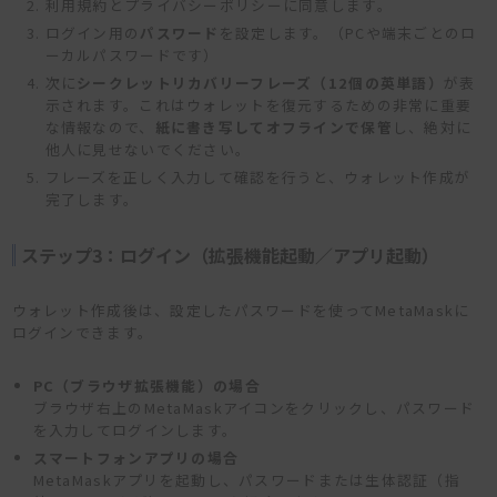
利用規約とプライバシーポリシーに同意します。
ログイン用の
パスワード
を設定します。（PCや端末ごとのロ
ーカルパスワードです）
次に
シークレットリカバリーフレーズ（12個の英単語）
が表
示されます。これはウォレットを復元するための非常に重要
な情報なので、
紙に書き写してオフラインで保管
し、絶対に
他人に見せないでください。
フレーズを正しく入力して確認を行うと、ウォレット作成が
完了します。
ステップ3：ログイン（拡張機能起動／アプリ起動）
ウォレット作成後は、設定したパスワードを使ってMetaMaskに
ログインできます。
PC（ブラウザ拡張機能）の場合
ブラウザ右上のMetaMaskアイコンをクリックし、パスワード
を入力してログインします。
スマートフォンアプリの場合
MetaMaskアプリを起動し、パスワードまたは生体認証（指