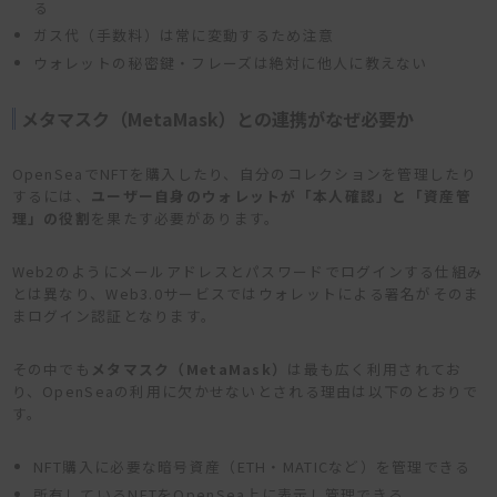
る
ガス代（手数料）は常に変動するため注意
ウォレットの秘密鍵・フレーズは絶対に他人に教えない
メタマスク（MetaMask）との連携がなぜ必要か
OpenSeaでNFTを購入したり、自分のコレクションを管理したり
するには、
ユーザー自身のウォレットが「本人確認」と「資産管
理」の役割
を果たす必要があります。
Web2のようにメールアドレスとパスワードでログインする仕組み
とは異なり、Web3.0サービスではウォレットによる署名がそのま
まログイン認証となります。
その中でも
メタマスク（MetaMask）
は最も広く利用されてお
り、OpenSeaの利用に欠かせないとされる理由は以下のとおりで
す。
NFT購入に必要な暗号資産（ETH・MATICなど）を管理できる
所有しているNFTをOpenSea上に表示し管理できる