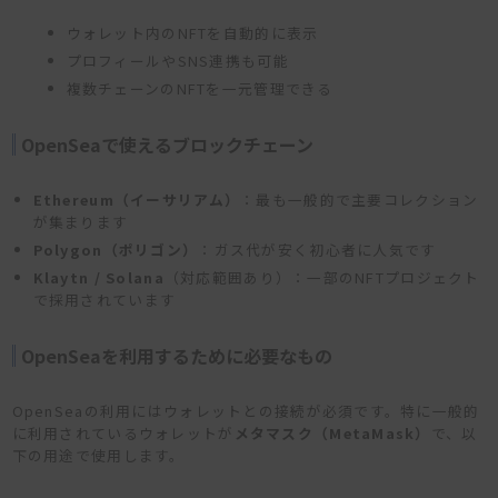
ウォレット内のNFTを自動的に表示
プロフィールやSNS連携も可能
複数チェーンのNFTを一元管理できる
OpenSeaで使えるブロックチェーン
Ethereum（イーサリアム）
：最も一般的で主要コレクション
が集まります
Polygon（ポリゴン）
：ガス代が安く初心者に人気です
Klaytn / Solana
（対応範囲あり）：一部のNFTプロジェクト
で採用されています
OpenSeaを利用するために必要なもの
OpenSeaの利用にはウォレットとの接続が必須です。特に一般的
に利用されているウォレットが
メタマスク（MetaMask）
で、以
下の用途で使用します。