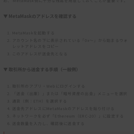
め、 MetaMask側に十分な残高を用意しておくことが重要です。
▼ MetaMaskのアドレスを確認する
MetaMaskを起動する
アカウント名の下に表示されている「0x〜」から始まるウォ
レットアドレスをコピー
このアドレスが送金先となる
▼ 取引所から送金する手順（一般例）
取引所のアプリ・Webにログインする
「送金（出庫）」または「暗号資産の出金」メニューを選択
通貨（例：ETH）を選択する
送金先アドレスにMetaMaskのアドレスを貼り付ける
ネットワークを必ず「Ethereum（ERC-20）」に設定する
送金数量を入力し、確認後に送金する