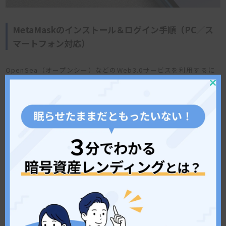
MetaMaskのインストール＆ログイン手順（PC／ス
マートフォン対応）
OpenSea（オープンシー）などのWeb3.0サービスを利用するに
は、まず
メタマスク（MetaMask）
をインストールしてウォレッ
トを作成する必要があります。ここでは、PC（ブラウザ拡張機
Clos
this
能）とスマートフォンアプリの両方で共通する基本的な手順を解
mod
説します。
ステップ1：公式サイトからダウンロード（偽サイト注
意）
まずは公式サイトからメタマスク（MetaMask）をダウンロード
します。
必ず公式サイトからアクセス
し、検索経由の偽サイトには
注意してください。
MetaMask公式サイト：
https://metamask.io
にアクセスし