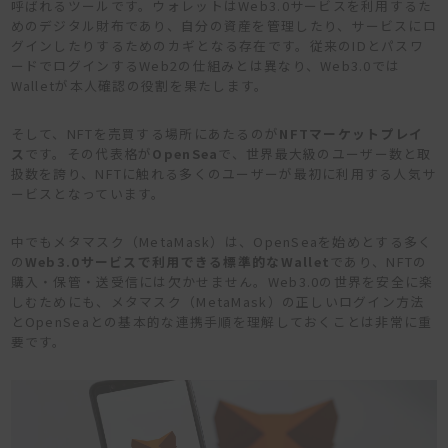
呼ばれるツールです。ウォレットはWeb3.0サービスを利用するた
めのデジタル財布であり、自分の資産を管理したり、サービスにロ
グインしたりするためのカギとなる存在です。従来のIDとパスワ
ードでログインするWeb2の仕組みとは異なり、Web3.0では
Walletが本人確認の役割を果たします。
そして、NFTを売買する場所にあたるのが
NFTマーケットプレイ
ス
です。その代表格が
OpenSea
で、世界最大級のユーザー数と取
扱数を誇り、NFTに触れる多くのユーザーが最初に利用する人気サ
ービスとなっています。
中でもメタマスク（MetaMask）は、OpenSeaを始めとする多く
の
Web3.0サービスで利用できる標準的なWallet
であり、NFTの
購入・保管・送受信には欠かせません。Web3.0の世界を安全に楽
しむためにも、メタマスク（MetaMask）の正しいログイン方法
とOpenSeaとの基本的な連携手順を理解しておくことは非常に重
要です。