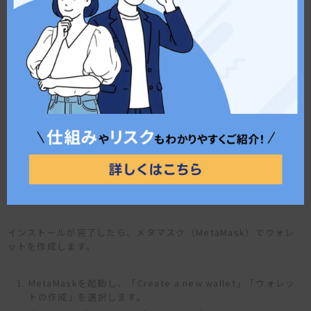
ます。
ご利用のデバイスに応じて「ブラウザ拡張」または「モバイ
ルアプリ」を選択します。
案内に従ってインストールを完了させます。
※注意：
検索エンジンで「メタマスク」と検索すると、広告
や偽サイトが表示される場合があります。ブックマ
ークしておくと、安全にアクセスできます。
ステップ2：ウォレット作成（パスワード・シークレット
リカバリーフレーズ）
インストールが完了したら、メタマスク（MetaMask）でウォレ
ットを作成します。
MetaMaskを起動し、「Create a new wallet」「ウォレッ
トの作成」を選択します。