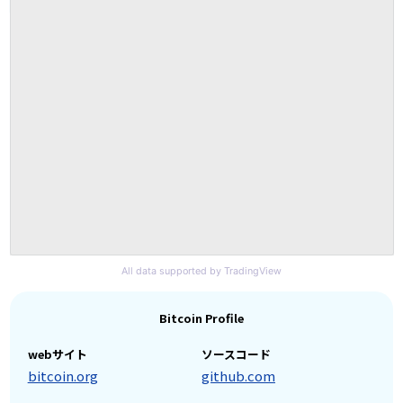
All data supported by TradingView
Bitcoin Profile
webサイト
ソースコード
bitcoin.org
github.com