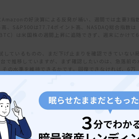
ftとAmazonの好決算による反発が補い、週間では主要3指
高、S&P500は77.74ポイント高、NASDAQ総合指数は
（BTC）は米国株の週間上昇に追随できず、週末にかけて
を試しているものの、まだ下げ止まりを確認できていない
0ドル台で推移していますが、まず確認したいのは、急落前の
復し、その水準を維持できるかです。回復できなければ、6万
性を残します。
れる7月の米雇用統計です。雇用や賃金が市場予想より強け
上げを検討するとの見方が強まり、米国債利回りとドルの
ます。反対に、雇用の伸びや賃金上昇が落ち着けば、利上
あります。ただし、弱すぎる雇用統計は景気悪化への不安
限りません。
米大統領は湾岸諸国の要請を受け、イランへの新たな大
み、原油価格と米国債利回りが低下すれば、株式やBTC