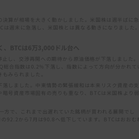
業の決算が相場を大きく動かしました。米国株は週半ばに
TCは週末に急落し、米国株とは異なる動きになりました
、BTCは6万3,000ドル台へ
時停止し、交渉再開への期待から原油価格が下落しました。
DAQ総合指数は0.2％下落し、指数によって方向が分かれて
きもみられました。
ル台へ下落しました。中東情勢の緊張緩和は本来リスク資産の
や暗号資産市場固有の売りも重なり、BTCは米国株より
く一方で、これまで出遅れていた銘柄が買われる展開でし
92.2から7月は90.8へ低下しています。BTCはおおむ