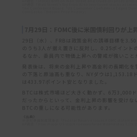
AP通信「Stocks drift on Wall Street and crude oil prices drop
AP通信「Wall Street’s flip from AI to less-loved stocks accele
The Conference Board「US Consumer Confidence Edged Dow
CoinGecko「Bitcoin Price History」
7月29日：FOMC後に米国債利回りが
29日（水）、FRBは政策金利の誘導目標を3.5
のうち3人が据え置きに反対し、0.25ポイン
るなか、委員内で物価上昇への警戒が強いこと
発表後は、将来の金利上昇や高金利の長期化を
の下落と原油高も重なり、NYダウは1,153.18ド
は433.97ポイント安となりました。
BTCは株式市場ほど大きく動かず、6万3,00
だったからといって、金利上昇の影響を受けな
BTCの重しになる可能性があります。
《出典》
米連邦準備制度理事会「Federal Reserve issues FOMC statemen
AP通信「How major US stock indexes fared Wednesday 7/29/