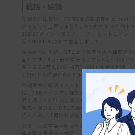
総括・結論
先週の米国株は、FOMC後の急落をMicroso
がそろって上昇しました。NYダウは537.78ドル
398.03ポイント高です。一方、ビットコイン
万2,000ドル台まで急落しました。
結論からいえば、BTCは「急落後の自律反発
面」です。8月3日の執筆時点では6万3,00
準である6万4,000～6万5,000ドル台を回
2,000ドル前後や6万ドル近辺を再び試す可能
今週最大の経済イベントは、8月7日に発表さ
ば、FRBがインフレ抑制のために9月以降の利
昇を通じてBTCの上値を抑える可能性があり
警戒が後退し、BTCの反発を支える可能性が
招くため、「弱ければ必ずBTCが上がる」とは
もう一つの重要材料は中東情勢です。トランプ
模攻撃を見送ると表明しました。停戦交渉が進