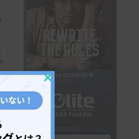
数
6
局
水
Iolite 2026年9月号
Close
れ
this
module
上
げ
を
規
に