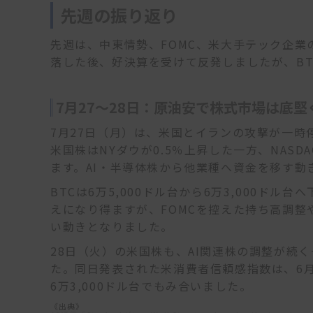
先週の振り返り
先週は、中東情勢、FOMC、米大手テック企
落した後、好決算を受けて反発しましたが、B
7月27～28日：原油安で株式市場は底堅く
7月27日（月）は、米国とイランの攻撃が一
米国株はNYダウが0.5％上昇した一方、NAS
ます。AI・半導体株から他業種へ資金を移す動
BTCは6万5,000ドル台から6万3,000ド
えになり得ますが、FOMCを控えた持ち高調整
い動きとなりました。
28日（火）の米国株も、AI関連株の調整が続
た。同日発表された米消費者信頼感指数は、6月の
6万3,000ドル台でもみ合いました。
《出典》