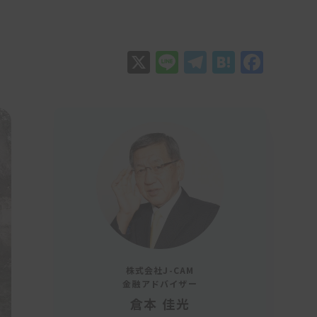
X
Line
Telegram
Hatena
Face
株式会社J-CAM
金融アドバイザー
倉本 佳光