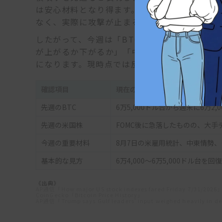
は安心材料となり得ます。一方、これまでにも
なく、実際に攻撃が止まるか、ホルムズ海峡を
したがって、今週は「BTCが6万4,000～6万
が上がるか下がるか」「中東情勢の緊張緩和が
になります。現時点では反発を先取りするより
確認項目
現在の状況
先週のBTC
6万5,000ドル台から週末に6万2,
先週の米国株
FOMC後に急落したものの、大手
今週の重要材料
8月7日の米雇用統計、中東情勢、クラリ
基本的な見方
6万4,000～6万5,000ドル
《出典》
AP通信「How major US stock indexes fared Friday 7/31/2026
CoinGecko「Bitcoin Price History」
AP通信「Trump says Gulf leaders’ input weighed heavily in deci