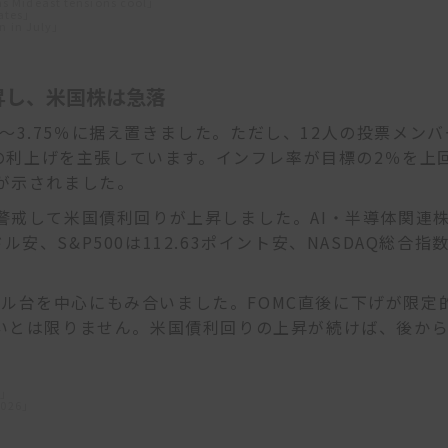
 as Mideast tensions cool」
rates」
n in July」
上昇し、米国株は急落
0～3.75％に据え置きました。ただし、12人の投票メンバ
トの利上げを主張しています。インフレ率が目標の2％を上
が示されました。
警戒して米国債利回りが上昇しました。AI・半導体関連
ル安、S&P500は112.63ポイント安、NASDAQ総合指
0ドル台を中心にもみ合いました。FOMC直後に下げが限定
いとは限りません。米国債利回りの上昇が続けば、後か
t」
2026」