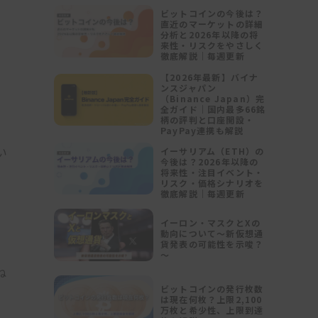
ビットコインの今後は？
直近のマーケットの詳細
分析と2026年以降の将
急
来性・リスクをやさしく
徹底解説｜毎週更新
。
【2026年最新】バイナ
ンスジャパン
（Binance Japan）完
全ガイド｜国内最多66銘
柄の評判と口座開設・
PayPay連携も解説
い
イーサリアム（ETH）の
今後は？2026年以降の
将来性・注目イベント・
リスク・価格シナリオを
支
徹底解説｜毎週更新
弱
イーロン・マスクとXの
動向について～新仮想通
貨発表の可能性を示唆？
～
ね
ビットコインの発行枚数
は現在何枚？上限2,100
万枚と希少性、上限到達