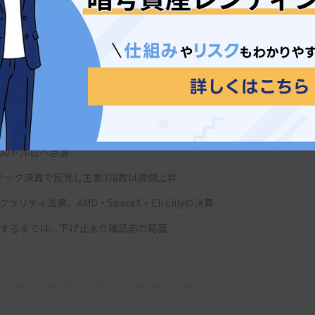
攻撃停止後に戦闘が再開した経緯があるため、発言だけ
巡る緊張が和らぐかを確認する必要があります。
5,000ドル台を回復できるか」「雇用統計後に米国債利回り
実際に進むか」の3点が、急落後の方向を判断する手掛か
、価格と金利の反応を確認する段階です。
000ドル台へ急落
テック決算で反発し主要3指数は週間上昇
ティ法案、AMD・SpaceX・Eli Lillyの決算
台を回復するまでは、下げ止まり確認前の局面
」
sion to hold off on ordering new Iran strikes」