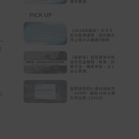
後を解説
PICK UP
【2026年最新】おすす
めの仮想通貨｜国内取引
所上場のみ厳選9銘柄
ー
回
【最新版】仮想通貨の税
金を完全解説｜税率・計
株
算方法・確定申告・よく
ある質問
数
仮想通貨初心者の始め方
的
｜500円・最短10分＆取
引所比較【2026】
ら