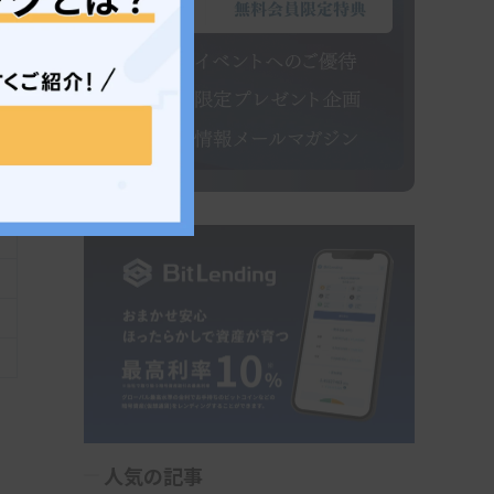
で
り
人気の記事