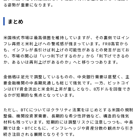
る姿勢が重要になります。
まとめ
米国株式市場は最高値圏を維持していますが、その裏側ではイン
フレ再燃と米利上げへの警戒感が強まっています。FRB高官から
も、インフレが長引けば利上げの可能性があるとの発言が出てお
り、市場の関心は「いつ利下げするのか」から「利下げできるの
か、あるいは再利上げがあるのか」へと移りつつあります。
金価格は足元で調整しているものの、中央銀行需要は底堅く、主
要金融機関の中長期見通しも総じて強気です。一方、ビットコイ
ンはETF資金流出と米金利上昇が重しとなり、8万ドルを回復でき
るかが短期的な焦点となっています。
ただし、BTCについてはクラリティ法案をはじめとする米国の規制
整備、機関投資家需要、長期的な希少性評価など、構造的な強気
材料も残っています。短期的には調整リスクに注意しつつも、中長
期では金・BTCともに、インフレヘッジや資産分散の観点から引き
続き注目される展開となりそうです。