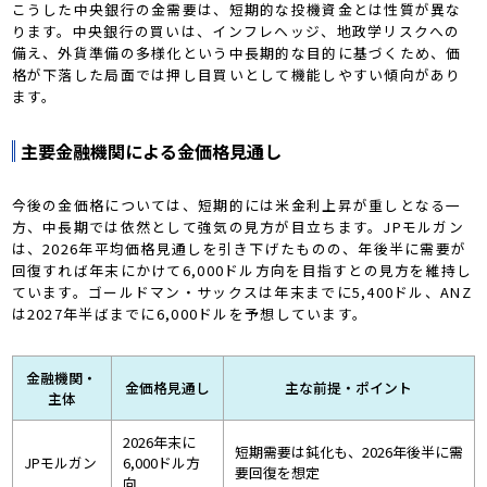
こうした中央銀行の金需要は、短期的な投機資金とは性質が異な
ります。中央銀行の買いは、インフレヘッジ、地政学リスクへの
備え、外貨準備の多様化という中長期的な目的に基づくため、価
格が下落した局面では押し目買いとして機能しやすい傾向があり
ます。
主要金融機関による金価格見通し
今後の金価格については、短期的には米金利上昇が重しとなる一
方、中長期では依然として強気の見方が目立ちます。JPモルガン
は、2026年平均価格見通しを引き下げたものの、年後半に需要が
回復すれば年末にかけて6,000ドル方向を目指すとの見方を維持し
ています。ゴールドマン・サックスは年末までに5,400ドル、ANZ
は2027年半ばまでに6,000ドルを予想しています。
金融機関・
金価格見通し
主な前提・ポイント
主体
2026年末に
短期需要は鈍化も、2026年後半に需
JPモルガン
6,000ドル方
要回復を想定
向