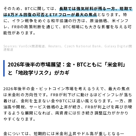
そのため、BTCに関しては、
長期では強気材料が残る一方、短期で
は8万ドル回復の可否とETFフローが最大の焦点
となります。特
に、イラン戦争をめぐる和平協議の行方は、原油価格、米インフ
レ、FRBの政策判断を通じて、BTC相場にも大きな影響を与える可
能性があります。
Sources: VanEck関連報道、Reuters、Czech National Bank、Galaxy Digital関
連報道
2026年後半の市場展望：金・BTCともに「米金利」
と「地政学リスク」がカギ
2026年後半の金・ビットコイン市場を考えるうえで、最大の焦点
は米金利の方向性です。FRBが利下げに動けるほどインフレが落ち
着けば、金利を生まない金やBTCには追い風となります。一方、原
油高や関税、サービス価格の上昇が続き、FRBが利上げを再び示唆
するような展開になれば、両資産には引き続き調整圧力がかかり
やすくなります。
金については、短期的には米金利上昇やドル高が重しとなる一