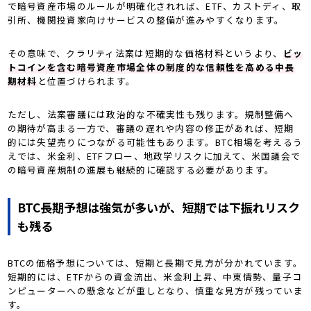
で暗号資産市場のルールが明確化されれば、ETF、カストディ、取
引所、機関投資家向けサービスの整備が進みやすくなります。
その意味で、クラリティ法案は短期的な価格材料というより、
ビッ
トコインを含む暗号資産市場全体の制度的な信頼性を高める中長
期材料
と位置づけられます。
ただし、法案審議には政治的な不確実性も残ります。規制整備へ
の期待が高まる一方で、審議の遅れや内容の修正があれば、短期
的には失望売りにつながる可能性もあります。BTC相場を考えるう
えでは、米金利、ETFフロー、地政学リスクに加えて、米国議会で
の暗号資産規制の進展も継続的に確認する必要があります。
BTC長期予想は強気が多いが、短期では下振れリスク
も残る
BTCの価格予想については、短期と長期で見方が分かれています。
短期的には、ETFからの資金流出、米金利上昇、中東情勢、量子コ
ンピューターへの懸念などが重しとなり、慎重な見方が残っていま
す。