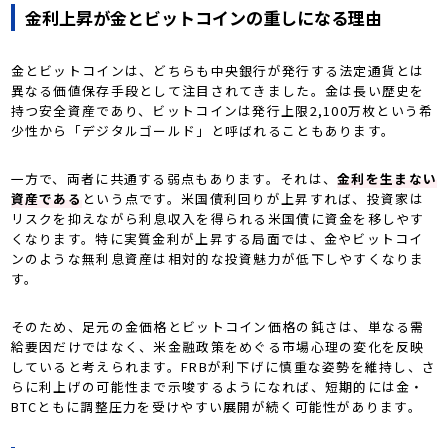
金利上昇が金とビットコインの重しになる理由
金とビットコインは、どちらも中央銀行が発行する法定通貨とは
異なる価値保存手段として注目されてきました。金は長い歴史を
持つ安全資産であり、ビットコインは発行上限2,100万枚という希
少性から「デジタルゴールド」と呼ばれることもあります。
一方で、両者に共通する弱点もあります。それは、
金利を生まない
資産である
という点です。米国債利回りが上昇すれば、投資家は
リスクを抑えながら利息収入を得られる米国債に資金を移しやす
くなります。特に実質金利が上昇する局面では、金やビットコイ
ンのような無利息資産は相対的な投資魅力が低下しやすくなりま
す。
そのため、足元の金価格とビットコイン価格の鈍さは、単なる需
給要因だけではなく、米金融政策をめぐる市場心理の変化を反映
していると考えられます。FRBが利下げに慎重な姿勢を維持し、さ
らに利上げの可能性まで示唆するようになれば、短期的には金・
BTCともに調整圧力を受けやすい展開が続く可能性があります。