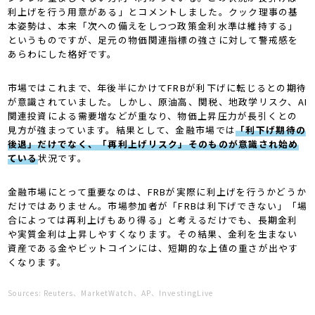
利上げを行う用意がある」とコメントしました。クック理事の基
本姿勢は、本来「次への備えをしつつ政策金利水準は維持する」
というものですが、足元の物価関連指標の強さに対して警戒感を
あらわにした格好です。
市場ではこれまで、年後半にかけてFRBが利下げに転じるとの期待
が意識されていました。しかし、原油高、関税、地政学リスク、AI
関連投資による需要増などが重なり、物価上昇圧力が長引くとの
見方が強まっています。結果として、金融市場では
「利下げ期待の
後退」だけでなく、「再利上げリスク」そのものが意識され始め
ている
状況です。
金融市場にとって重要なのは、FRBが実際に利上げを行うかどうか
だけではありません。市場参加者が「FRBは利下げできない」「場
合によっては再利上げもあり得る」と考えるだけでも、長期金利
や実質金利は上昇しやすくなります。その結果、金利を生まない
資産である金やビットコインには、短期的な上値の重さが出やす
くなります。
Sources: Reuters、MarketWatch、AP、InvestingLive