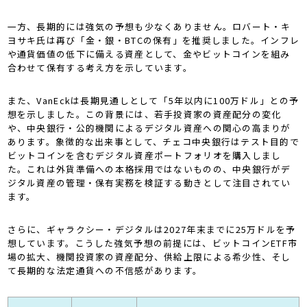
一方、長期的には強気の予想も少なくありません。ロバート・キ
ヨサキ氏は再び「金・銀・BTCの保有」を推奨しました。インフレ
や通貨価値の低下に備える資産として、金やビットコインを組み
合わせて保有する考え方を示しています。
また、VanEckは長期見通しとして「5年以内に100万ドル」との予
想を示しました。この背景には、若手投資家の資産配分の変化
や、中央銀行・公的機関によるデジタル資産への関心の高まりが
あります。象徴的な出来事として、チェコ中央銀行はテスト目的で
ビットコインを含むデジタル資産ポートフォリオを購入しまし
た。これは外貨準備への本格採用ではないものの、中央銀行がデ
ジタル資産の管理・保有実務を検証する動きとして注目されてい
ます。
さらに、ギャラクシー・デジタルは2027年末までに25万ドルを予
想しています。こうした強気予想の前提には、ビットコインETF市
場の拡大、機関投資家の資産配分、供給上限による希少性、そし
て長期的な法定通貨への不信感があります。