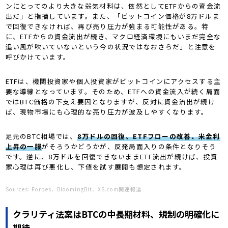
ンにとってのより大きな弱気材料は、依然としてETFからの資金流
出だ」と指摘しています。また、「ビットコイン価格が8万ドルま
で回復できなければ、再び売り圧力が強まる可能性がある。特
に、ETFからの資金流出が続き、マクロ経済環境にもいまだ完全な
追い風が吹いていないという今の状況ではなおさらだ」と注意を
呼びかけています。
ETFは、機関投資家や個人投資家がビットコインにアクセスする主
要な導線となっています。そのため、ETFへの資金流入が続く局面
ではBTC価格の下支え要因となりますが、反対に資金流出が続け
ば、現物市場にも心理的な売り圧力が波及しやすくなります。
足元のBTC相場では、
8万ドルの回復、ETFフローの改善、米金利
上昇の一服
がそろうかどうかが、反発局面入りの条件となりそう
です。逆に、8万ドルを回復できないままETF流出が続けば、投資
家心理は再び悪化し、下値を試す展開も想定されます。
Sources: Forbes、BloomingBit、XS.com関連報道
クラリティ法案はBTCの中長期材料、規制の明確化に
期待