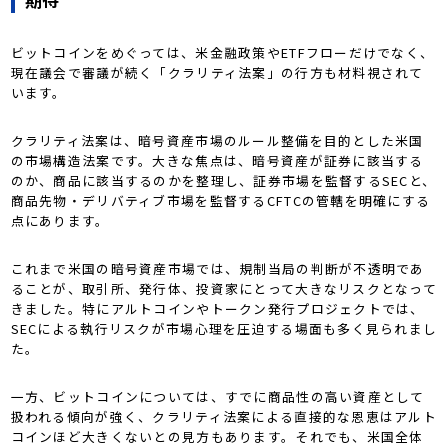
ビットコインをめぐっては、米金融政策やETFフローだけでなく、
現在議会で審議が続く「クラリティ法案」の行方も材料視されて
います。
クラリティ法案は、暗号資産市場のルール整備を目的とした米国
の市場構造法案です。大きな焦点は、暗号資産が証券に該当する
のか、商品に該当するのかを整理し、証券市場を監督するSECと、
商品先物・デリバティブ市場を監督するCFTCの管轄を明確にする
点にあります。
これまで米国の暗号資産市場では、規制当局の判断が不透明であ
ることが、取引所、発行体、投資家にとって大きなリスクとなって
きました。特にアルトコインやトークン発行プロジェクトでは、
SECによる執行リスクが市場心理を圧迫する場面も多く見られまし
た。
一方、ビットコインについては、すでに商品性の高い資産として
扱われる傾向が強く、クラリティ法案による直接的な恩恵はアルト
コインほど大きくないとの見方もあります。それでも、米国全体