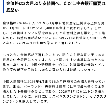
金価格は2カ月ぶり安値圏へ、ただし中央銀行需要は
底堅い
金価格は2026年に入ってから1月中に他資産を圧倒する上昇を見
せ、1月28日には1オンス5,400ドル台まで買われました。しか
し、その後はインフレ懸念の高まりと米金利上昇を嫌気して下落
に転じ、調整局面が続いています。5月27日の終値は4,400ドル台
となり、2カ月ぶりの安値水準まで下落しました。
もっとも、金価格が下落したことで、現在の主要な買い手である
世界の中央銀行にとっては、むしろ買いやすい水準になったとの
見方もあります。中国や新興国を中心に、外貨準備の分散やドル
依存度の低下を目的とした金の買い入れは継続しています。
中国人民銀行は2026年4月まで18カ月連続で金の購入を行ってい
ます。また、ポーランド中央銀行は前年に世界で最も多くの金を
購入した中央銀行のひとつであり、2026年3月にも11トンを購入
しました。さらに、同月にはウズベキスタンが9トン、カザフスタ
ンが6トンを購入しています。