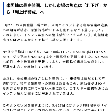
米国株は最高値圏、しかし市場の焦点は「利下げ」か
ら「利上げ警戒」へ
5月27日の米国金融市場では、米国とイランによる和平協議の進展
への期待が続き、原油価格が90ドルを割れるなど下落しました。
これにより、インフレ再燃への警戒感がいったん和らぎ、利益確定
売りを吸収するかたちで株式市場を支援しました。
NYダウ平均は+182ドル、S&P500は+1.24、NASDAQは+18.55と
なり、ダウ平均とNASDAQは史上最高値を更新しました。S&P500
も前日に史上最高値を更新しており、米国株式市場は依然として
堅調な地合いを維持しています。
ただし、株式市場の強さとは対照的に、中東情勢は依然として不
透明です。和平協議進展への期待はあるものの、原油価格は90ド
ル近辺と歴史的に見ても高い水準にあり、エネルギー価格を通じた
インフレ圧力は完全には解消されていません。
このような状況を映すように、5月27日にはクックFRB理事が「イ
ンフレが望ましくない方向へ向かっている。この状況が長引けば