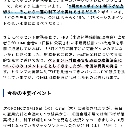
さらにベッセント財務長官はブルームバーグのテレビインタビュ
ーで、次のように述べています。 「
9月の0.5ポイント利下げを皮
切りに、そこから一連の利下げを実施できるだろう
と考えている」
「どのモデルで見ても、金利はおそらく150、175ベーシスポイン
トの低い水準にあるべきだろう」
さらにベッセント財務長官は、FRB（米連邦準備制度理事会）当局
者らがFOMC会合の2日後に公表された米雇用統計での改定値を事
前に把握していれば、「6月と7月に利下げが可能だったのではな
いか」と述べました。財務長官は通常、米政策金利について具体
的な発言は避けており、
ベッセント財務長官も過去の政策決定に
ついてのみコメントするとしてきましたが、今回は異例の発言
で
す。トランプ大統領は利下げを見送ってきたパウエルFRB議長を批
判していますが、今回は財務長官が代弁したものと思われます。
今後の主要イベント
次のFOMCは9月16日（水）-17日（木）に開催されますが、先日
の雇用統計と今週のCPIの結果から、米国金融市場では利下げが確
実視され、利下げ幅も0.50％を見込む状況となってきました。8月
恒例となっているジャクソンホール会合が21日（木）-23日（土）