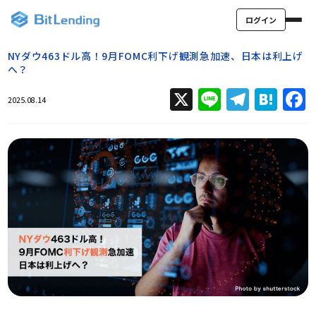
ログイン
NYダウ463ドル高！9月FOMC利下げ観測急加速、日本は利上げ
へ？
X
Line
Teleg
Hat
2025.08.14