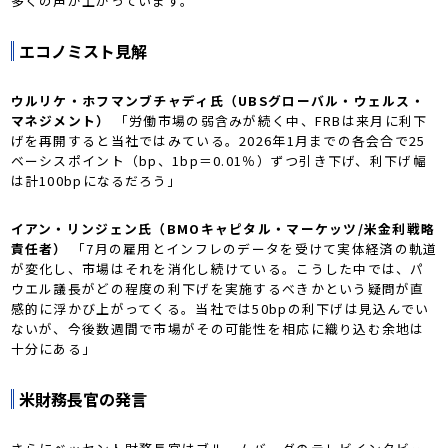
多くの声が上がっています。
エコノミスト見解
ウルリケ・ホフマンブチャディ氏（UBSグローバル・ウェルス・
マネジメント）
「労働市場の弱含みが続く中、FRBは来月に利下
げを再開すると当社ではみている。2026年1月までの各会合で25
ベーシスポイント（bp、1bp＝0.01％）ずつ引き下げ、利下げ幅
は計100bpになるだろう」
イアン・リンジェン氏（BMOキャピタル・マーケッツ/米金利戦略
責任者）
「7月の雇用とインフレのデータを受けて実体経済の軌道
が変化し、市場はそれを消化し続けている。こうした中では、パ
ウエル議長がどの程度の利下げを実施するべきかという疑問が直
感的に浮かび上がってくる。当社では50bpの利下げは見込んでい
ないが、今後数週間で市場がその可能性を相応に織り込む余地は
十分にある」
米財務長官の発言