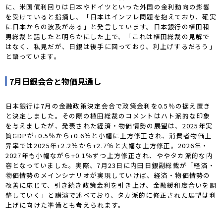
に、米国債利回りは日本やドイツといった外国の金利動向の影響
を受けていると指摘し、「日本はインフレ問題を抱えており、確実
に日本からの波及がある」と発言しています。日本銀行の植田和
男総裁と話したと明らかにした上で、「これは植田総裁の見解で
はなく、私見だが、日銀は後手に回っており、利上げするだろう」
と語っています。
7月日銀会合と物価見通し
日本銀行は7月の金融政策決定会合で政策金利を0.5％の据え置き
と決定しました。その際の植田総裁のコメントはハト派的な印象
を与えましたが、発表された経済・物価情勢の展望は、2025年実
質GDPが+0.5％から+0.6％と小幅に上方修正され、消費者物価上
昇率では2025年+2.2％から+2.7％と大幅な上方修正。2026年・
2027年も小幅ながら+0.1％ずつ上方修正され、ややタカ派的な内
容となっていました。実際、7月23日に内田日銀副総裁が「経済・
物価情勢のメインシナリオが実現していけば、経済・物価情勢の
改善に応じて、引き続き政策金利を引き上げ、金融緩和度合いを調
整していく」と講演で述べており、タカ派的に修正された展望は利
上げに向けた準備とも考えられます。