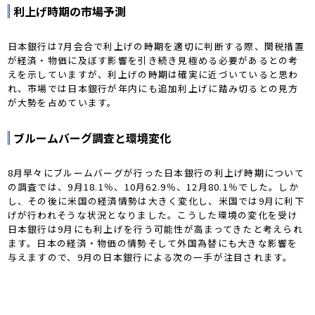
利上げ時期の市場予測
日本銀行は7月会合で利上げの時期を適切に判断する際、関税措置
が経済・物価に及ぼす影響を引き続き見極める必要があるとの考
えを示していますが、利上げの時期は確実に近づいていると思わ
れ、市場では日本銀行が年内にも追加利上げに踏み切るとの見方
が大勢を占めています。
ブルームバーグ調査と環境変化
8月早々にブルームバーグが行った日本銀行の利上げ時期について
の調査では、9月18.1％、10月62.9％、12月80.1％でした。しか
し、その後に米国の経済情勢は大きく変化し、米国では9月に利下
げが行われそうな状況となりました。こうした環境の変化を受け
日本銀行は9月にも利上げを行う可能性が高まってきたと考えられ
ます。日本の経済・物価の情勢そして外国為替にも大きな影響を
与えますので、9月の日本銀行による次の一手が注目されます。