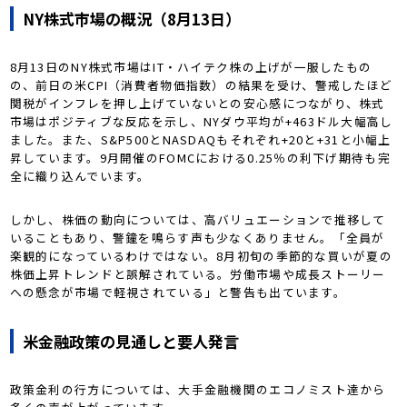
NY株式市場の概況（8月13日）
8月13日のNY株式市場はIT・ハイテク株の上げが一服したもの
の、前日の米CPI（消費者物価指数）の結果を受け、警戒したほど
関税がインフレを押し上げていないとの安心感につながり、株式
市場はポジティブな反応を示し、NYダウ平均が+463ドル大幅高し
ました。また、S&P500とNASDAQもそれぞれ+20と+31と小幅上
昇しています。9月開催のFOMCにおける0.25％の利下げ期待も完
全に織り込んでいます。
しかし、株価の動向については、高バリュエーションで推移して
いることもあり、警鐘を鳴らす声も少なくありません。「全員が
楽観的になっているわけではない。8月初旬の季節的な買いが夏の
株価上昇トレンドと誤解されている。労働市場や成長ストーリー
への懸念が市場で軽視されている」と警告も出ています。
米金融政策の見通しと要人発言
政策金利の行方については、大手金融機関のエコノミスト達から