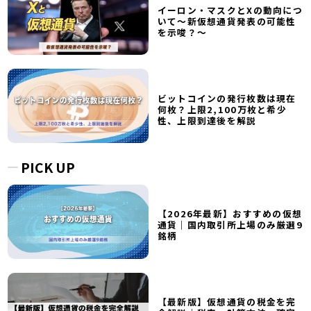
イーロン・マスクとXの動向につ
いて～新仮想通貨発表の可能性
を示唆？～
ビットコインの発行枚数は現在
何枚？上限2,100万枚と希少
性、上限到達後を解説
PICK UP
【2026年最新】おすすめの仮想
通貨｜国内取引所上場のみ厳選9
銘柄
【最新版】仮想通貨の税金を完