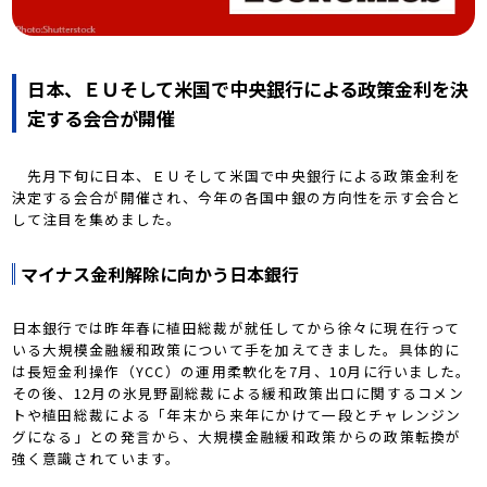
日本、ＥＵそして米国で中央銀行による政策金利を決
定する会合が開催
先月下旬に日本、ＥＵそして米国で中央銀行による政策金利を
決定する会合が開催され、今年の各国中銀の方向性を示す会合と
して注目を集めました。
マイナス金利解除に向かう日本銀行
日本銀行では昨年春に植田総裁が就任してから徐々に現在行って
いる大規模金融緩和政策について手を加えてきました。具体的に
は長短金利操作（YCC）の運用柔軟化を7月、10月に行いました。
その後、12月の氷見野副総裁による緩和政策出口に関するコメン
トや植田総裁による「年末から来年にかけて一段とチャレンジン
グになる」との発言から、大規模金融緩和政策からの政策転換が
強く意識されています。