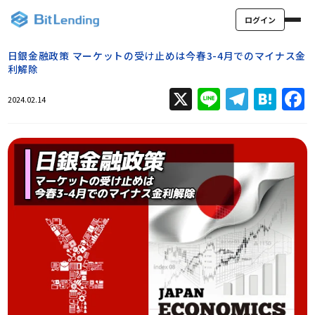
ログイン
日銀金融政策 マーケットの受け止めは今春3-4月でのマイナス金
利解除
X
Line
Teleg
Hat
2024.02.14