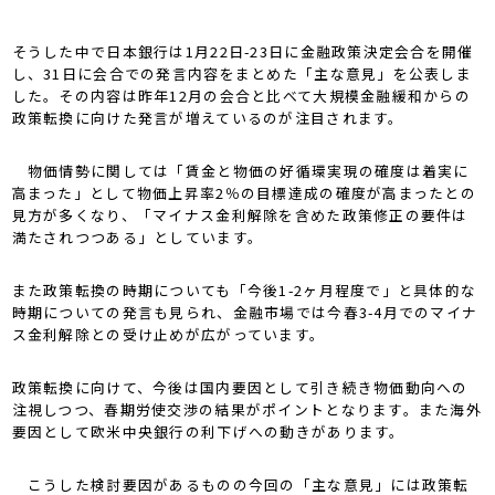
そうした中で日本銀行は1月22日-23日に金融政策決定会合を開催
し、31日に会合での発言内容をまとめた「主な意見」を公表しま
した。その内容は昨年12月の会合と比べて大規模金融緩和からの
政策転換に向けた発言が増えているのが注目されます。
物価情勢に関しては「賃金と物価の好循環実現の確度は着実に
高まった」として物価上昇率2％の目標達成の確度が高まったとの
見方が多くなり、「マイナス金利解除を含めた政策修正の要件は
満たされつつある」としています。
また政策転換の時期についても「今後1-2ヶ月程度で」と具体的な
時期についての発言も見られ、金融市場では今春3-4月でのマイナ
ス金利解除との受け止めが広がっています。
政策転換に向けて、今後は国内要因として引き続き物価動向への
注視しつつ、春期労使交渉の結果がポイントとなります。また海外
要因として欧米中央銀行の利下げへの動きがあります。
こうした検討要因があるものの今回の「主な意見」には政策転