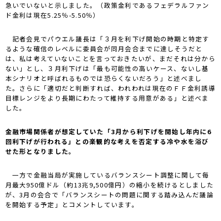
急いでいないと示しました。（政策金利であるフェデラルファン
ド金利は現在5.25％-5.50％）
記者会見でパウエル議長は「３月を利下げ開始の時期と特定す
るような確信のレベルに委員会が同月会合までに達しそうだと
は、私は考えていないことを言っておきたいが、まだそれは分から
ない」とし、３月利下げは「最も可能性の高いケース、ないし基
本シナリオと呼ばれるものでは恐らくないだろう」と述べまし
た。さらに「適切だと判断すれば、われわれは現在のＦＦ金利誘導
目標レンジをより長期にわたって維持する用意がある」と述べま
した。
金融市場関係者が想定していた「3月から利下げを開始し年内に6
回利下げが行われる」との楽観的な考えを否定する冷や水を浴び
せた形となりました。
一方で金融当局が実施しているバランスシート調整に関して毎
月最大950億ドル（約13兆9,500億円）の縮小を続けるとしました
が、3月の会合で「バランスシートの問題に関する踏み込んだ議論
を開始する予定」とコメントしています。