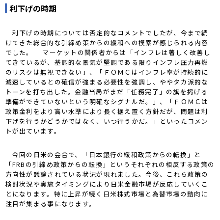
利下げの時期
利下げの時期については否定的なコメントでしたが、今まで続
けてきた総合的な引締め策からの緩和への模索が感じられる内容
でした。 マーケットの関係者からは「インフレは著しく改善し
てきているが、基調的な景気が堅調である限りインフレ圧力再燃
のリスクは無視できない」、「ＦＯＭＣはインフレ率が持続的に
減速しているとの確信が強まる必要性を強調し、ややタカ派的な
トーンを打ち出した。金融当局がまだ「任務完了」の旗を掲げる
準備ができていないという明確なシグナルだ。」、「ＦＯＭＣは
政策金利をより高い水準により長く据え置く方針だが、問題は利
下げを行うかどうかではなく、いつ行うかだ。」といったコメン
トが出ています。
今回の日米の会合で、「日本銀行の緩和政策からの転換」と
「FRBの引締め政策からの転換」というそれぞれの相反する政策の
方向性が議論されている状況が現れました。今後、これら政策の
検討状況や実施タイミングにより日米金融市場が反応していくこ
とになります。特に上昇が続く日米株式市場と為替市場の動向に
注目が集まる事になります。