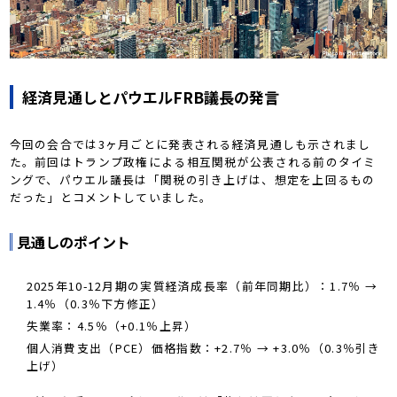
経済見通しとパウエルFRB議長の発言
今回の会合では3ヶ月ごとに発表される経済見通しも示されまし
た。前回はトランプ政権による相互関税が公表される前のタイミ
ングで、パウエル議長は「関税の引き上げは、想定を上回るもの
だった」とコメントしていました。
見通しのポイント
2025年10-12月期の実質経済成長率（前年同期比）：1.7％ →
1.4％（0.3％下方修正）
失業率：4.5％（+0.1％上昇）
個人消費支出（PCE）価格指数：+2.7％ → +3.0％（0.3％引き
上げ）