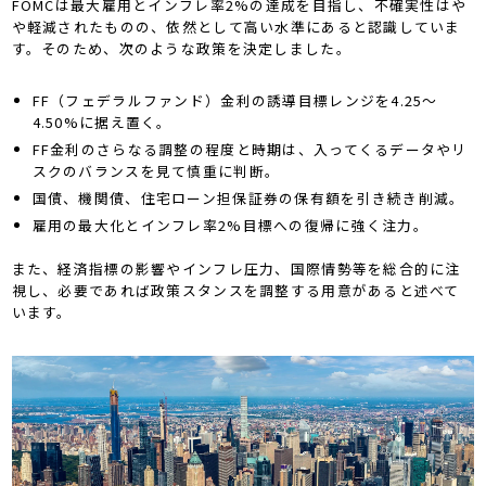
FOMCは最大雇用とインフレ率2%の達成を目指し、不確実性はや
や軽減されたものの、依然として高い水準にあると認識していま
す。そのため、次のような政策を決定しました。
FF（フェデラルファンド）金利の誘導目標レンジを4.25〜
4.50%に据え置く。
FF金利のさらなる調整の程度と時期は、入ってくるデータやリ
スクのバランスを見て慎重に判断。
国債、機関債、住宅ローン担保証券の保有額を引き続き削減。
雇用の最大化とインフレ率2%目標への復帰に強く注力。
また、経済指標の影響やインフレ圧力、国際情勢等を総合的に注
視し、必要であれば政策スタンスを調整する用意があると述べて
います。