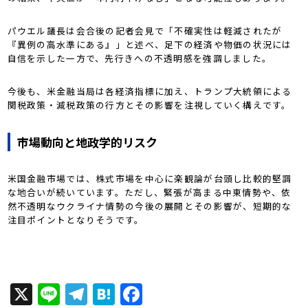
パウエル議長は会合後の記者会見で「不確実性は軽減されたが
『異例の高水準にある』」と述べ、足下の経済や物価の状況には
自信を示した一方で、先行きへの不透明感を強調しました。
今後も、米金融当局は各経済指標に加え、トランプ大統領による
関税政策・減税政策の行方とその影響を注視していく構えです。
市場動向と地政学的リスク
米国金融市場では、株式市場を中心に楽観論が台頭し比較的堅調
な地合いが続いています。ただし、緊張が高まる中東情勢や、依
然不透明なウクライナ情勢の今後の展開とその影響が、短期的な
注目ポイントとなりそうです。
X
Line
Telegram
Hatena
Facebook