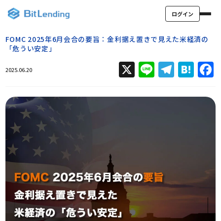
ログイン
FOMC 2025年6月会合の要旨：金利据え置きで見えた米経済の
「危うい安定」
X
Line
Teleg
Hat
2025.06.20