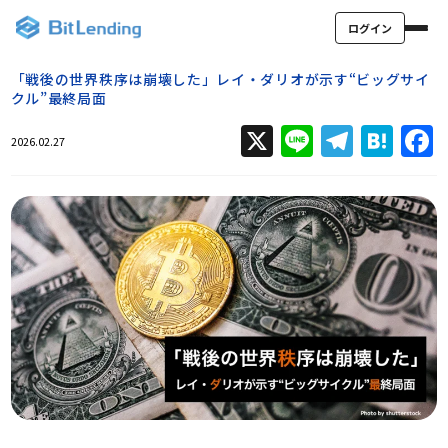
ログイン
「戦後の世界秩序は崩壊した」レイ・ダリオが示す“ビッグサイ
クル”最終局面
X
Line
Teleg
Hat
2026.02.27