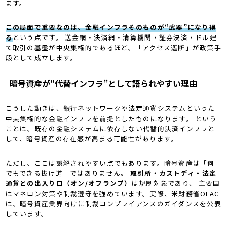
ます。
この局面で重要なのは、金融インフラそのものが“武器”になり得
る
という点です。 送金網・決済網・清算機関・証券決済・ドル建
て取引の基盤が中央集権的であるほど、「アクセス遮断」が政策手
段として成立します。
暗号資産が“代替インフラ”として語られやすい理由
こうした動きは、銀行ネットワークや法定通貨システムといった
中央集権的な金融インフラを前提としたものになります。 という
ことは、既存の金融システムに依存しない代替的決済インフラと
して、暗号資産の存在感が高まる可能性があります。
ただし、ここは誤解されやすい点でもあります。暗号資産は「何
でもできる抜け道」ではありません。
取引所・カストディ・法定
通貨との出入り口（オン/オフランプ）
は規制対象であり、 主要国
はマネロン対策や制裁遵守を強めています。実際、米財務省OFAC
は、暗号資産業界向けに制裁コンプライアンスのガイダンスを公表
しています。