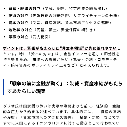
貿易・経済の対立
（関税、規制、特定産業の締め出し）
技術の対立
（先端技術の移転制限、サプライチェーンの分断）
資本の対立
（制裁、資産凍結、資本市場アクセスの遮断）
地政学の対立
（同盟、領土、安全保障の綱引き）
軍事の対立
（武力衝突）
ポイントは、緊張が高まるほど“非軍事領域”が先に荒れやすい
こ
とです。特に「資本の対立」は、金融インフラを通じて即効性を
持ち得るため、 市場への影響が早い（為替・金利・コモディテ
ィ・暗号資産のボラティリティ上昇など）と考えられます。
「戦争の前に金融が動く」：制裁・資産凍結がもたら
すあたらしい現実
ダリオ氏は国家間の争いは実際の戦闘よりも前に、経済的・金融
的な圧力から始まると述べています。具体的には、 「資産の凍結
や没収」「資本市場へのアクセス妨害」「禁輸・封鎖」などです。
すでに米国によるイランやロシアに対する動きとして行われてい