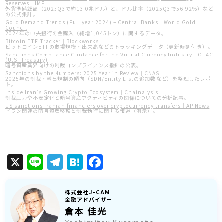
Reserves｜IMF
外貨準備総額（2025Q3で約13.0兆ドル）と、ドル比率（2025Q3で56.92%）など
の公式集計。
Gold Demand Trends (Full year 2024) – Central Banks｜World Gold
Council
2024年の中央銀行の金購入（純増1,045トン）に関するデータ。
Bitcoin ETF Tracker｜Blockworks
ビットコインETFの市場規模・出来高などのトラッキングデータ（更新時刻付き）。
Sanctions Compliance Guidance for the Virtual Currency Industry｜OFAC
(U.S. Treasury)
暗号資産業界向けの制裁コンプライアンス指針の公表。
Sanctions by the Numbers: 2025 Year in Review｜CNAS
2025年の制裁・輸出規制の傾向（SDN/Entity Listの追加数など）を整理したレポー
ト。
Inside Iran’s Growing Crypto Ecosystem｜Chainalysis
制裁圧力や不安定化と暗号資産アクティビティの関係についての分析記事。
US sanctions Iranian financiers over cryptocurrency transfers｜AP News
イラン関連の暗号資産移転と制裁執行に関する報道（例示）。
X
Line
Telegram
Hatena
Facebook
株式会社J-CAM
金融アドバイザー
倉本 佳光
Yoshimitsu Kuramoto