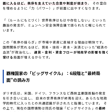
面に入るほど、秩序を支えていた合意や制度が弱まり
、 その空白
を埋めるように「力（パワー）」が前面に出やすくなります。
「（ルールにもとづく）世界秩序はもはや存在しない」――といった
趣旨の発言が、ミュンヘン安全保障会議で語られたと報じられて
います。
この「秩序の揺らぎ」が市場や資産に直結する理由は明快です。
国際関係が荒れるほど、貿易・技術・資本・決済といった“経済の
血流”が政治化し、
通貨・金利・資金フローが地政学の影響を強く
受ける
局面が増えるからです。
覇権国家の「ビッグサイクル」：6段階と“最終局
面”の読み方
ダリオ氏は、米国、ドイツ、フランスなど西側主要国首脳の発言
を引き合いに出し、 旧来の世界秩序が終焉を迎え、あらたな地政
学的時代に入ったとの共通認識が示されたと指摘しています。 そ
の上で、現在の国際情勢は同氏の理論「ビッグサイクル」の
最終