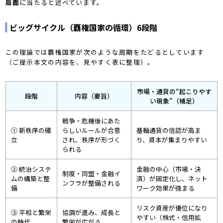
局面
に当たると述べています。
ビッグサイクル（覇権国家の循環）6段階
この理論では覇権国家が次のような周期をたどるとしています
（ご提示本文の内容を、見やすく表に整理）。
市場・通貨の“起こりやす
段階
内容（要旨）
い現象”（補足）
戦争・危機後にあた
① 新秩序の確
らしいルールが合意
基軸通貨の信認が高ま
立
され、秩序が形づく
り、資本が集まりやすい
られる
② 統治システ
金融の中心（市場・決
制度・同盟・金融イ
ムの構築と整
済）が固定化し、ネット
ンフラが整備される
備
ワーク効果が強まる
リスク資産が優位になり
③ 平和と繁栄
協調が進み、成長と
やすい（株式・信用拡
の時代
繁栄が広がる