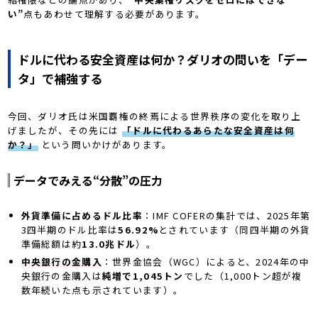
い”
点もあわせて理解する必要があります。
ドルに代わる安全資産は何か？――ダリオの問いを「デー
タ」で補強する
今回、ダリオ氏は米国覇権の終焉による世界秩序の変化を取り上
げましたが、その先には
「ドルに代わるあらたな安全資産は何
か？」
という問いかけがあります。
データでみえる“分散”の圧力
外貨準備に占めるドル比率
：IMF COFERの集計では、2025年第
3四半期のドル比率は
56.92%
とされています（同四半期の外貨
準備総額は約
13.0兆ドル
）。
中央銀行の金購入
：世界金協会（WGC）によると、2024年の中
央銀行の金購入は
純増で1,045トン
でした（1,000トン超が複
数年続いた点も示されています）。