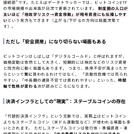
接続部”です。たとえばデータトラッカーでは、ビットコインETF
の市場規模や出来高が日次で更新されています。
制度圏の入口が
太いほど「地政学リスク→資金移動」が暗号資産にも伝播しやす
い
という見方もできます（上がる/下がるの方向は局面次第で
す）。
ただし「安全資産」になり切らない場面もある
ビットコインはしばしば「デジタルゴールド」と呼ばれますが、
価格変動は依然として大きく、短期的には株式などのリスク資産
と同方向に動く局面もあります。 つまり、秩序不安が高まったか
らといって
常に
買われるわけではなく、 「流動性危機では売られ
やすい」「中長期の通貨不安では買われやすい」といった、
時間
軸で性格が変わる
点が読みどころになります。
決済インフラとしての“現実”：ステーブルコインの存在
「代替的決済インフラ」という文脈では、実務上はビットコイン
よりもステーブルコイン（米ドル連動型など）が使われる場面も多
いとされます。 ただしステーブルコインは発行体・準備資産・凍
結権限などの論点があり、
“中央集権リスクをゼロにはできな