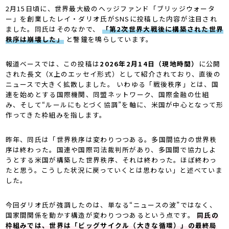
2月15日頃に、世界最大級のヘッジファンド「ブリッジウォータ
ー」を創業したレイ・ダリオ氏がSNSに投稿した内容が注目され
ました。同氏はそのなかで、
「第2次世界大戦後に構築された世界
秩序は崩壊した」
と警鐘を鳴らしています。
報道ベースでは、この投稿は
2026年2月14日（現地時間）
に公開
された長文（X上のエッセイ形式）として紹介されており、直後の
ニュースで大きく拡散しました。 いわゆる「戦後秩序」とは、国
連を始めとする国際機関、同盟ネットワーク、国際金融の仕組
み、そして“ルールにもとづく協調”を軸に、米国が中心となって形
作ってきた枠組みを指します。
昨年、同氏は「世界秩序は変わりつつある。多国間協力の世界秩
序は終わった。国連や国際司法裁判所があり、多国間で協力しよ
うとする米国が構築した世界秩序、それは終わった。ほぼ終わっ
たと思う。こうした状況に戻っていくとは思わない」と述べていま
した。
今回ダリオ氏が強調したのは、単なる“ニュースの波”ではなく、
国家間関係を動かす構造が変わりつつあるという点です。
同氏の
枠組みでは、世界は「ビッグサイクル（大きな循環）」の最終局