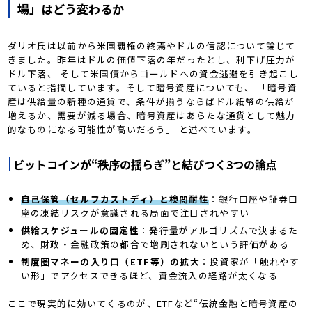
場」はどう変わるか
ダリオ氏は以前から米国覇権の終焉やドルの信認について論じて
きました。昨年はドルの価値下落の年だったとし、利下げ圧力が
ドル下落、 そして米国債からゴールドへの資金逃避を引き起こし
ていると指摘しています。そして暗号資産についても、 「暗号資
産は供給量の新種の通貨で、条件が揃うならばドル紙幣の供給が
増えるか、需要が減る場合、暗号資産はあらたな通貨として魅力
的なものになる可能性が高いだろう」 と述べています。
ビットコインが“秩序の揺らぎ”と結びつく3つの論点
自己保管（セルフカストディ）と検閲耐性
：銀行口座や証券口
座の凍結リスクが意識される局面で注目されやすい
供給スケジュールの固定性
：発行量がアルゴリズムで決まるた
め、財政・金融政策の都合で増刷されないという評価がある
制度圏マネーの入り口（ETF等）の拡大
：投資家が「触れやす
い形」でアクセスできるほど、資金流入の経路が太くなる
ここで現実的に効いてくるのが、ETFなど“伝統金融と暗号資産の