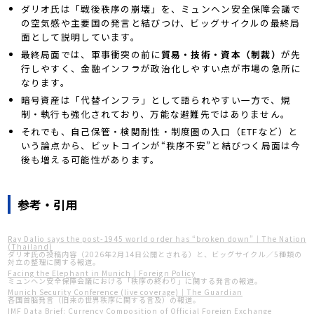
ダリオ氏は「戦後秩序の崩壊」を、ミュンヘン安全保障会議で
の空気感や主要国の発言と結びつけ、ビッグサイクルの最終局
面として説明しています。
最終局面では、軍事衝突の前に
貿易・技術・資本（制裁）
が先
行しやすく、金融インフラが政治化しやすい点が市場の急所に
なります。
暗号資産は「代替インフラ」として語られやすい一方で、規
制・執行も強化されており、万能な避難先ではありません。
それでも、自己保管・検閲耐性・制度圏の入口（ETFなど）と
いう論点から、ビットコインが“秩序不安”と結びつく局面は今
後も増える可能性があります。
参考・引用
Ray Dalio says the post-1945 world order has “broken down”｜The Nation
(Thailand)
ダリオ氏の投稿内容（2026年2月14日公開とされる）と、ビッグサイクル／5種類の
対立の整理に関する報道。
Facing the Elephant in Munich｜Foreign Policy
ミュンヘン安全保障会議における「秩序の終わり」に関する発言の報道。
Munich Security Conference (live coverage)｜The Guardian
各国首脳発言（旧来の世界秩序に関する言及）の報道。
IMF Data Brief: Currency Composition of Official Foreign Exchange