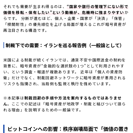
それでも需要が生まれ得るのは、
“国家や銀行の管理下にない形で
価値を移転・保有したい”という動機が、危機時に強まりやすい
か
らです。 分断が進むほど、個人・企業・国家が「決済」「保管」
「検閲耐性」の優先順位を上げる局面が増える――これが暗号資産が
再注目される構造です。
制裁下での需要：イランを巡る報告例（一般論として）
米国による制裁が続くイランでは、通貨不安や国際送金の制約を
背景に、暗号資産が“金融的な選択肢の1つ”として利用されやす
い、という調査・報道が複数あります。 近年は「個人の資産防
衛」だけでなく、制裁回避ネットワークに暗号資産が悪用される
リスクも指摘され、当局側も監視と執行を強めています。
※本記事は
制裁回避の手順や方法を案内するものではありませ
ん
。ここでの記述は「暗号資産が地政学・制裁と結びついて語ら
れる理由」を説明するための一般論です。
ビットコインへの影響：秩序崩壊局面で「価値の置き