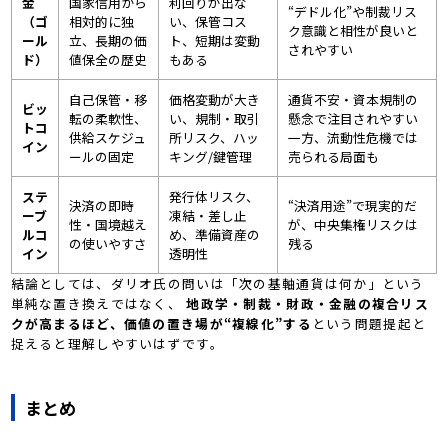
金
国家信用から
利回りが出な
“デドル化”や制裁リス
（ゴ
相対的に独
い、保管コス
ク意識と相性が良いと
ール
立、長期の価
ト、短期は変動
されやすい
ド）
値保全の歴史
もある
自己保管・移
価格変動が大き
通貨不安・資本規制の
ビッ
転の柔軟性、
い、規制・取引
懸念で注目されやすい
トコ
供給スケジュ
所リスク、ハッ
一方、流動性危機では
イン
ールの固定
キング/鍵管理
売られる局面も
ステ
発行体リスク、
決済の即時
“決済用途”で現実的だ
ーブ
凍結・差し止
性・国境越え
が、中央集権リスクは
ルコ
め、準備資産の
の使いやすさ
残る
イン
透明性
結論としては、ダリオ氏の問いは「次の基軸通貨は何か」という
単純な置き換えではなく、
地政学・制裁・財政・金融の複合リス
クが高まるほど、価値の置き場が“複線化”する
という問題提起と
捉えると理解しやすいはずです。
まとめ