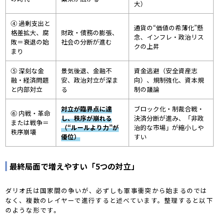
大）
④ 過剰支出と
通貨の“価値の希薄化”懸
格差拡大、腐
財政・債務の膨張、
念、インフレ・政治リス
敗＝衰退の始
社会の分断が進む
クの上昇
まり
⑤ 深刻な金
景気後退、金融不
資金逃避（安全資産志
融・経済問題
安、政治対立が深ま
向）、規制強化、資本規
と内部対立
る
制の議論
対立が臨界点に達
ブロック化・制裁合戦・
⑥ 内戦・革命
し、秩序が崩れる
決済分断が進み、「非政
または戦争＝
（“ルールより力”が
治的な市場」が縮小しや
秩序崩壊
優位）
すい
最終局面で増えやすい「5つの対立」
ダリオ氏は国家間の争いが、必ずしも軍事衝突から始まるのでは
なく、複数のレイヤーで進行すると述べています。整理すると以下
のような形です。