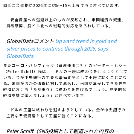
同氏は金価格が2026年に8％～15％上昇すると述べています。
「安全資産への逃避以上のものが反映され、米国経済の減速、
貿易摩擦、脱ドル化への戦略的対応をあらわしている」
GlobalDataコメント
Upward trend in gold and
silver prices to continue through 2026, says
GlobalData
またユーロ・パシフィック（資産運用会社）のピーター・ヒシュ
（Peter Schiff）氏は、「ドルの王座は終わりを迎えようとして
いる。金が中央銀行の主要な準備資産として王座に就くことにな
る。米国がほかの通貨に対して暴落し、米国が享受してきた世界
経済における『ただ乗り』は終わりを告げるでしょう。歴史的な
経済崩壊に備えましょう」と述べています。
「ドルの王座は終わりを迎えようとしている。金が中央銀行の
主要な準備資産として王座に就くことになる」
Peter Schiff（SNS投稿として報道された内容の一