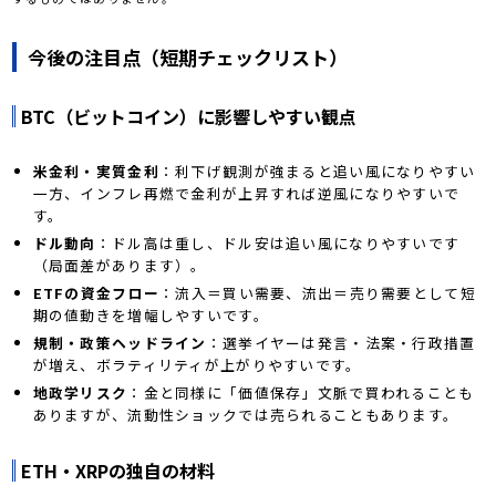
今後の注目点（短期チェックリスト）
BTC（ビットコイン）に影響しやすい観点
米金利・実質金利
：利下げ観測が強まると追い風になりやすい
一方、インフレ再燃で金利が上昇すれば逆風になりやすいで
す。
ドル動向
：ドル高は重し、ドル安は追い風になりやすいです
（局面差があります）。
ETFの資金フロー
：流入＝買い需要、流出＝売り需要として短
期の値動きを増幅しやすいです。
規制・政策ヘッドライン
：選挙イヤーは発言・法案・行政措置
が増え、ボラティリティが上がりやすいです。
地政学リスク
：金と同様に「価値保存」文脈で買われることも
ありますが、流動性ショックでは売られることもあります。
ETH・XRPの独自の材料