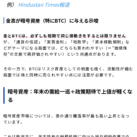
例）
Hindustan Times報道
金高が暗号資産（特にBTC）に与える示唆
金とBTCは、必ずしも短期で同じ値動きをするとは限りません
が、「通貨の信認」「実質金利」「地政学」「資本移動規制」な
どがテーマになる局面では、どちらも買われやすい（＝“価値保
存”の文脈で再評価されやすい）という共通点があります。
その一方で、BTCはリスク資産としての側面も強く、流動性が縮む
局面では株と同時に売られやすい点には注意が必要です。
暗号資産：年末の需給一巡＋政策期待で上値が軽くな
る
暗号資産市場については、表の通り騰落率が最も高い上昇となっ
ています。
これは昨年末に、年末特有の税務処理に向けた損益相殺作業での