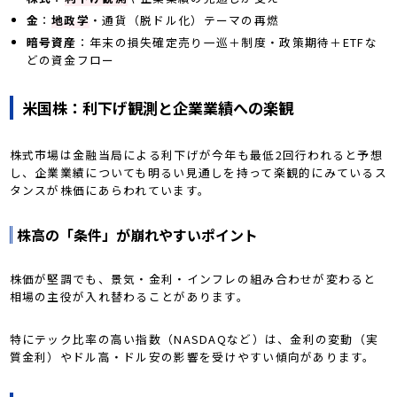
金
：
地政学
・通貨（脱ドル化）テーマの再燃
暗号資産
：年末の損失確定売り一巡＋制度・政策期待＋ETFな
どの資金フロー
米国株：利下げ観測と企業業績への楽観
株式市場は金融当局による利下げが今年も最低2回行われると予想
し、企業業績についても明るい見通しを持って楽観的にみているス
タンスが株価にあらわれています。
株高の「条件」が崩れやすいポイント
株価が堅調でも、景気・金利・インフレの組み合わせが変わると
相場の主役が入れ替わることがあります。
特にテック比率の高い指数（NASDAQなど）は、金利の変動（実
質金利）やドル高・ドル安の影響を受けやすい傾向があります。