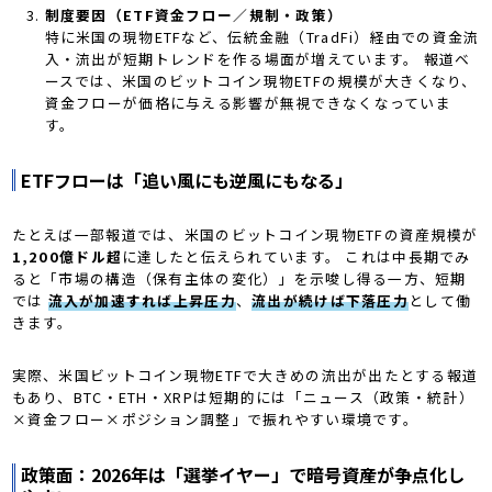
制度要因（ETF資金フロー／規制・政策）
特に米国の現物ETFなど、伝統金融（TradFi）経由での資金流
入・流出が短期トレンドを作る場面が増えています。 報道ベ
ースでは、米国のビットコイン現物ETFの規模が大きくなり、
資金フローが価格に与える影響が無視できなくなっていま
す。
ETFフローは「追い風にも逆風にもなる」
たとえば一部報道では、米国のビットコイン現物ETFの資産規模が
1,200億ドル超
に達したと伝えられています。 これは中長期でみ
ると「市場の構造（保有主体の変化）」を示唆し得る一方、短期
では
流入が加速すれば上昇圧力
、
流出が続けば下落圧力
として働
きます。
実際、米国ビットコイン現物ETFで大きめの流出が出たとする報道
もあり、BTC・ETH・XRPは短期的には「ニュース（政策・統計）
×資金フロー×ポジション調整」で振れやすい環境です。
政策面：2026年は「選挙イヤー」で暗号資産が争点化し