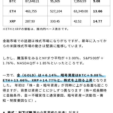
BTC
87,648.21
95,605
7,956.59
9.08
ETH
463,755
527,104
63,349.00
13.66
XRP
287.93
330.45
42.52
14.77
※ETHとXRPの価格は、国内円ベース表示です。
金融市場での話題は株式市場になりがちですが、新年に入ってか
らの米国株式市場の動きは堅調に推移しています。
しかし、騰落率をみるとNYダウ平均が＋3.00％、S&P500が＋
1.76％、NASDAQが＋1.85％といったところです。
一方で、
金（GOLD）は＋6.14％、暗号資産はBTC＋9.08％、
ETH＋13.66％、XRP＋14.77％と、株式を上回る上昇
となりま
した。 年初は「株・金・暗号資産」が同時に上がる局面も起こり
得ますが、背景は資産ごとに少しずつ異なります（株＝成長期待
と金融条件、金＝不確実性と通貨要因、暗号資産＝流動性・需
給・制度要因など）。
株式
：
利下げ観測
や企業業績の見通しが支え