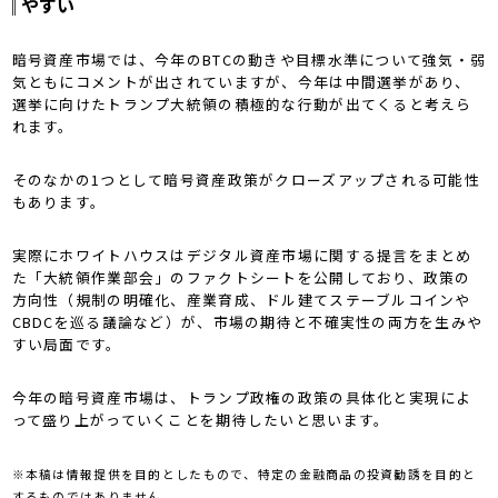
やすい
暗号資産市場では、今年のBTCの動きや目標水準について強気・弱
気ともにコメントが出されていますが、今年は中間選挙があり、
選挙に向けたトランプ大統領の積極的な行動が出てくると考えら
れます。
そのなかの1つとして暗号資産政策がクローズアップされる可能性
もあります。
実際にホワイトハウスはデジタル資産市場に関する提言をまとめ
た「大統領作業部会」のファクトシートを公開しており、政策の
方向性（規制の明確化、産業育成、ドル建てステーブルコインや
CBDCを巡る議論など）が、市場の期待と不確実性の両方を生みや
すい局面です。
今年の暗号資産市場は、トランプ政権の政策の具体化と実現によ
って盛り上がっていくことを期待したいと思います。
※本稿は情報提供を目的としたもので、特定の金融商品の投資勧誘を目的と
するものではありません。