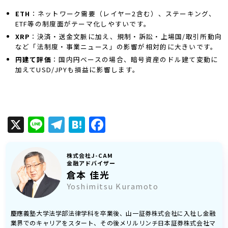
ETH
：ネットワーク需要（レイヤー2含む）、ステーキング、
ETF等の制度面がテーマ化しやすいです。
XRP
：決済・送金文脈に加え、規制・訴訟・上場国/取引所動向
など「法制度・事業ニュース」の影響が相対的に大きいです。
円建て評価
：国内円ベースの場合、暗号資産のドル建て変動に
加えてUSD/JPYも損益に影響します。
X
Line
Telegram
Hatena
Facebook
株式会社J-CAM
金融アドバイザー
倉本 佳光
Yoshimitsu Kuramoto
慶應義塾大学法学部法律学科を卒業後、山一証券株式会社に入社し金融
業界でのキャリアをスタート、その後メリルリンチ日本証券株式会社マ