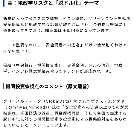
金：地政学リスクと「脱ドル化」テーマ
新年に入ってベネズエラ情勢、イラン問題、グリーンランドを巡る
安全保障など地政学的な話題が取り沙汰され、金価格は堅調に上
値を取ってきており、騰落率は＋6.14％になっています。
ここで重要なのは、「安全資産への逃避」だけで金が動くわけで
はない点です。
需給（中央銀行・機関投資家）、実質金利、ドルの信認、地政
学、インフレ懸念が絡み合ってトレンドが形成されます。
機関投資家視点のコメント（原文趣旨）
グローバル・データ（GlobalData）のラムニヴァス・ムンダダ
（Ramnivas Mundada）氏は「安全資産への逃避以上のものが反
映され、米国経済の減速、貿易摩擦問題、そして各国で加速する
脱ドル化に対する機関投資家や投資家による戦略的対応をあらわ
している」とコメントしています。