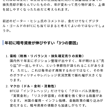
損失売却が膨らんでいたものの、年が変わって売り物が減り、上値
を試しやすくなったためだと考えられます。
前述のピーター・ヒシュ氏のコメントは、金だけでなくデジタ
ル・ゴールドのBTCにも当てはまると考えてよいのではないでしょ
うか。
年初に暗号資産が伸びやすい「3つの要因」
需給（税務・リバランス・損失確定売りの反動）
国内外で年末にポジション整理が出やすく、年が明けると“売
り圧”が一巡しやすい、という季節性が語られることがありま
す。 ただし、これは毎年必ず再現するわけではなく、その年
のボラティリティやレバレッジ状況次第で振れ幅が大きくな
ります。
マクロ（ドル・金利・流動性）
BTCは「インフレヘッジ」だけでなく「グローバル流動性」
「実質金利」「リスク許容度」の影響を強く受ける局面があ
ります。 米国の雇用・インフレ指標、金融政策の織り込みが
変化すると、暗号資産の値動きも加速しがちです。