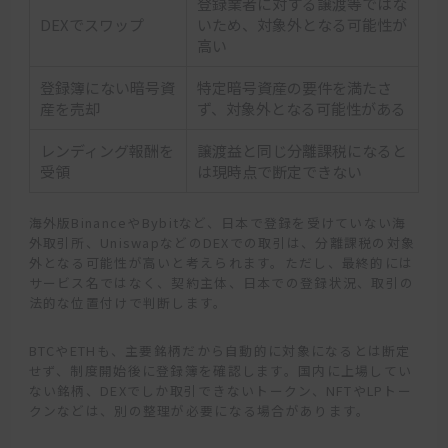
登録業者に対する譲渡等ではな
DEXでスワップ
いため、対象外となる可能性が
高い
登録簿にない暗号資
特定暗号資産の要件を満たさ
産を売却
ず、対象外となる可能性がある
レンディング報酬を
譲渡益と同じ分離課税になると
受領
は現時点で断定できない
海外版BinanceやBybitなど、日本で登録を受けていない海
外取引所、UniswapなどのDEXでの取引は、分離課税の対象
外となる可能性が高いと考えられます。ただし、最終的には
サービス名ではなく、契約主体、日本での登録状況、取引の
法的な位置付けで判断します。
BTCやETHも、主要銘柄だから自動的に対象になるとは断定
せず、制度開始後に登録簿を確認します。国内に上場してい
ない銘柄、DEXでしか取引できないトークン、NFTやLPトー
クンなどは、別の整理が必要になる場合があります。