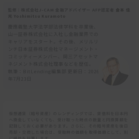
監修：株式会社J-CAM 金融アドバイザー AFP認定者
倉本 佳
光 Yoshimitsu Kuramoto
慶應義塾大学法学部法律学科を卒業後、
山一証券株式会社に入社し金融業界での
キャリアをスタート。その後、メリルリ
ンチ日本証券株式会社マネージメント・
コミッティーメンバー、岡三アセットマ
ネジメント株式会社理事などを歴任。
執筆：BitLending編集部 更新日：2026
年7月23日
仮想通貨（暗号資産）のレンディングでは、貸借料を日本円
へ換金していなくても、受け取った時点の数量と円換算額を
記録しておく必要があります。さらに、その暗号資産を後日
売却・交換した場合は、受取時の価額を取得価額として、別
に損益を計算します。