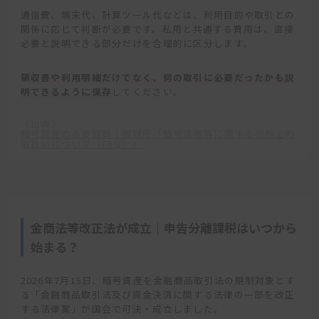
通信費、端末代、計算ツール代などは、利用目的や取引との
関係に応じて判断が必要です。私用と共通する費用は、直接
必要と説明できる部分だけを合理的に区分します。
領収書や利用明細だけでなく、何の取引に必要だったかも説
明できるように保存
してください。
《出典》
暗号資産の必要経費｜国税庁「暗号資産等に関する税務上の
取扱いについて（FAQ）」
金商法等改正法が成立｜申告分離課税はいつから
始まる？
2026年7月15日、暗号資産を金融商品取引法の規制対象とす
る「金融商品取引法及び資金決済に関する法律の一部を改正
する法律案」が国会で可決・成立しました。