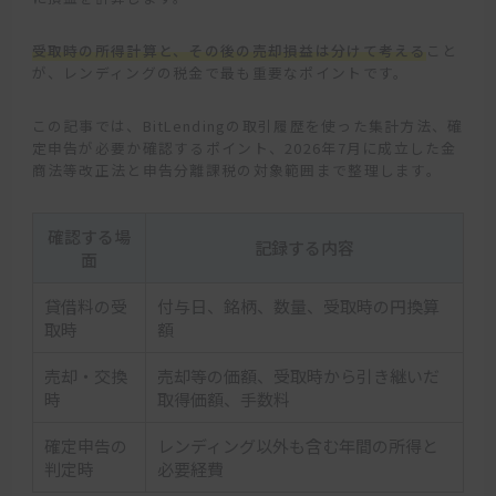
受取時の所得計算と、その後の売却損益は分けて考える
こと
が、レンディングの税金で最も重要なポイントです。
この記事では、BitLendingの取引履歴を使った集計方法、確
定申告が必要か確認するポイント、2026年7月に成立した金
商法等改正法と申告分離課税の対象範囲まで整理します。
確認する場
記録する内容
面
貸借料の受
付与日、銘柄、数量、受取時の円換算
取時
額
売却・交換
売却等の価額、受取時から引き継いだ
時
取得価額、手数料
確定申告の
レンディング以外も含む年間の所得と
判定時
必要経費