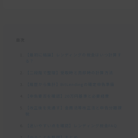
目次
【最初に結論】レンディングの税金はいつ計算す
る？
【二段階で整理】受取時と売却時の計算方法
【履歴から集計】BitLendingの確定申告準備
【申告要否を確認】20万円基準と必要経費
【改正後を見通す】金商法等改正法と申告分離課
税
【迷いやすい点を確認】レンディング税金FAQ
【やることを整理】まとめ