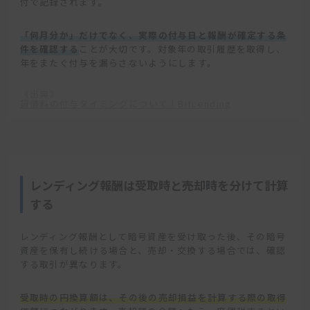
付で記録されます。
「何月分か」だけでなく、実際の付与日と報酬が確定する条
件を確認する
ことが大切です。対象年の取引履歴を取得し、
年をまたぐ付与を漏らさないようにします。
《出典》
貸借料の付与タイミングについて｜BitLending
レンディング報酬は受取時と売却時を分けて計算
する
レンディング報酬として暗号資産を受け取った後、その暗号
資産を保有し続ける場合と、売却・交換する場合では、確認
する取引が異なります。
受取時の円換算額は、その後の売却損益を計算する際の取得