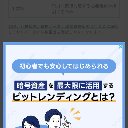
取引へ直接対応する必要経費か検
手数料
討するため
CSV、計算結果、価格データ、送金履歴を同じ年ごとに保存
しておくと、後から数量差を確認しやすくなります。
《出典》
操作ガイド・サービス仕様書｜BitLending
Clos
this
mod
BitLendingの履歴だけでは足りないケース
他の取引所で同じ銘柄を購入・売却している
自己管理ウォレットへ送金している
海外取引所やDEXで交換している
他社のレンディングやステーキングでも報酬を受け取って
いる