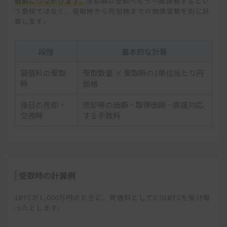
価額につながります。
売却額の全額へもう一度課税するとい
う意味ではなく、受取時から売却時までの価値変動を別に計
算します。
段階
基本的な計算
貸借料の受取
受取数量 × 受取時の1単位当たり円
時
価格
後日の売却・
売却等の価額 − 取得価額 − 直接対応
交換時
する手数料
受取時の計算例
1BTCが1,000万円のときに、貸借料として0.01BTCを受け取
ったとします。