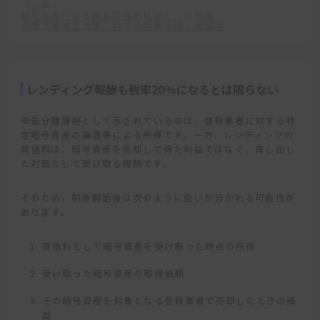
《出典》
暗号資産に係る課税関係の見直し｜財務省
金商法等改正法案に対する附帯決議｜衆議院
レンディング報酬も税率20％になるとは限らない
申告分離課税として示されているのは、登録業者に対する特
定暗号資産の譲渡等による所得です。一方、レンディングの
貸借料は、暗号資産を売却して得た利益ではなく、貸し出し
た対価として受け取る報酬です。
そのため、制度開始後は次のように扱いが分かれる可能性が
あります。
貸借料として暗号資産を受け取った時点の所得
受け取った暗号資産の取得価額
その暗号資産を対象となる登録業者で売却したときの損
益