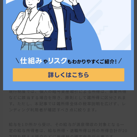
暗号資産で商品やサービスを購入している
このような場合は、取引所、ウォレット、レンディングサー
ビスを横断して、同じ銘柄の取得・移動・売却を追える状態
にします。
確定申告が必要か確認するポイント
現行制度では、個人の暗号資産取引による所得は、事業所得
などに該当する場合を除き、原則として雑所得に区分されま
す。ただし、本記事では雑所得全体の税率説明を広げず、レ
ンディング利用者が確認すべき点に絞ります。
給与を1か所から受け、その給与が源泉徴収の対象となる一
定の給与所得者は、給与所得・退職所得以外の所得合計が20
万円を超える場合などに所得税の確定申告が必要です。