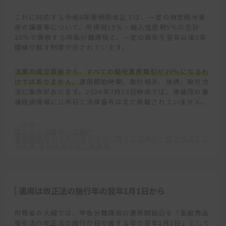
これに対応する令和8年度税制改正では、一定の特定暗号資
産の譲渡等について、所得税15％・個人住民税5％の合計
20％で課税する申告分離課税と、一定の損失を翌年以後3年
間繰り越す制度が示されています。
法案の成立直後から、すべての暗号資産取引が20％になるわ
けではありません。
適用開始時期、取引相手、銘柄、取引方
法に条件があります。2026年7月23日時点では、衆議院の審
議経過情報に公布日と法律番号はまだ掲載されていません。
《出典》
国会提出法案等｜金融庁
金融商品取引法及び資金決済に関する法律の一部を改正する
法律案 審議経過情報｜衆議院
適用は改正法の施行年の翌年1月1日から
財務省の大綱では、申告分離課税の適用開始日を「金融商品
取引法の改正法の施行の日の属する年の翌年1月1日」として