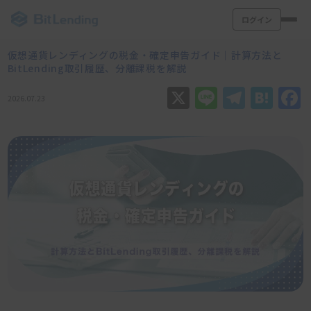
ログイン
仮想通貨レンディングの税金・確定申告ガイド｜計算方法と
BitLending取引履歴、分離課税を解説
X
Line
Teleg
Hat
2026.07.23