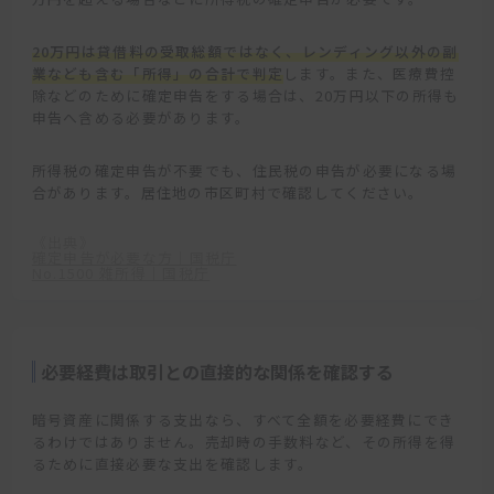
20万円は貸借料の受取総額ではなく、レンディング以外の副
業なども含む「所得」の合計で判定
します。また、医療費控
除などのために確定申告をする場合は、20万円以下の所得も
申告へ含める必要があります。
所得税の確定申告が不要でも、住民税の申告が必要になる場
合があります。居住地の市区町村で確認してください。
《出典》
確定申告が必要な方｜国税庁
No.1500 雑所得｜国税庁
必要経費は取引との直接的な関係を確認する
暗号資産に関係する支出なら、すべて全額を必要経費にでき
るわけではありません。売却時の手数料など、その所得を得
るために直接必要な支出を確認します。