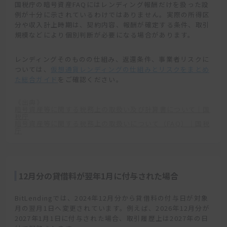
国税庁の暗号資産FAQにはレンディング報酬だけを扱った設
例が十分に示されているわけではありません。実際の所得区
分や収入計上時期は、契約内容、報酬が確定する条件、取引
規模などにより個別判断が必要になる場合があります。
レンディングそのものの仕組み、返還条件、事業者リスクに
ついては、
仮想通貨レンディングの仕組みとリスクをまとめ
た総合ガイド
をご確認ください。
《出典》
暗号資産等に関する税務上の取扱い及び計算書について｜国
税庁
暗号資産等に関する税務上の取扱いについて（FAQ）｜国税
庁
12月分の貸借料が翌年1月に付与された場合
BitLendingでは、2024年12月分から貸借料の付与日が対象
月の翌月1日へ変更されています。例えば、2026年12月分が
2027年1月1日に付与された場合、取引履歴上は2027年の日