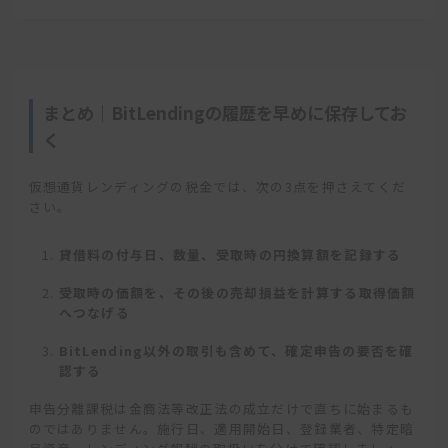
まとめ｜BitLendingの履歴を早めに保存してお
く
仮想通貨レンディングの税金では、次の3点を押さえてくだ
さい。
貸借料の付与日、数量、受取時の円換算額を記録する
受取時の価額を、その後の売却損益を計算する取得価額
へつなげる
BitLending以外の取引も含めて、確定申告の要否を確
認する
申告分離課税は金商法等改正法の成立だけで直ちに始まるも
のではありません。施行日、適用開始日、登録業者、特定暗