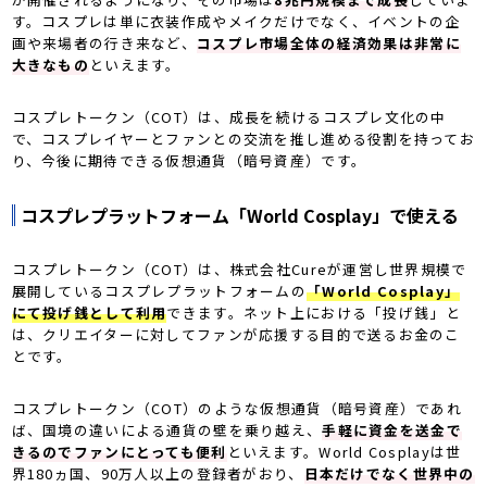
す。コスプレは単に衣装作成やメイクだけでなく、イベントの企
画や来場者の行き来など、
コスプレ市場全体の経済効果は非常に
大きなもの
といえます。
コスプレトークン（COT）は、成長を続けるコスプレ文化の中
で、コスプレイヤーとファンとの交流を推し進める役割を持ってお
り、今後に期待できる仮想通貨（暗号資産）です。
コスプレプラットフォーム「World Cosplay」で使える
コスプレトークン（COT）は、株式会社Cureが運営し世界規模で
展開しているコスプレプラットフォームの
「World Cosplay」
にて投げ銭として利用
できます。ネット上における「投げ銭」と
は、クリエイターに対してファンが応援する目的で送るお金のこ
とです。
コスプレトークン（COT）のような仮想通貨（暗号資産）であれ
ば、国境の違いによる通貨の壁を乗り越え、
手軽に資金を送金で
きるのでファンにとっても便利
といえます。World Cosplayは世
界180ヵ国、90万人以上の登録者がおり、
日本だけでなく世界中の