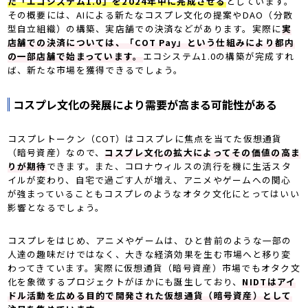
た「エコシステム1.0」を2024年中に完成させる
としています。
その概要には、AIによる新たなコスプレ文化の提案やDAO（分散
型自立組織）の構築、実店舗での決済などがあります。実際に
実
店舗での決済については、「COT Pay」という仕組みにより都内
の一部店舗で始まっています
。
エコシステム1.0の構築が完成すれ
ば、新たな市場を獲得できるでしょう。
コスプレ文化の発展により需要が高まる可能性がある
コスプレトークン（COT）はコスプレに焦点を当てた仮想通貨
（暗号資産）なので、
コスプレ文化の拡大によってその価値の高ま
りが期待
できます。また、コロナウィルスの流行を機に生活スタ
イルが変わり、自宅で過ごす人が増え、アニメやゲームへの関心
が強まっていることもコスプレのようなオタク文化にとってはいい
影響となるでしょう。
コスプレをはじめ、アニメやゲームは、ひと昔前のような一部の
人達の趣味だけではなく、大きな経済効果を生む市場へと移り変
わってきています。実際に仮想通貨（暗号資産）市場でもオタク文
化を象徴するプロジェクトがほかにも誕生しており、
NIDTはアイ
ドル活動を広める目的で開発された仮想通貨（暗号資産）として