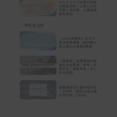
ビットコインの発行枚数
は現在何枚？上限2,100
万枚と希少性、上限到達
後を解説
PICK UP
【2026年最新】おすす
めの仮想通貨｜国内取引
所上場のみ厳選9銘柄
【最新版】仮想通貨の税
金を完全解説｜税率・計
算方法・確定申告・よく
ある質問
仮想通貨初心者の始め方
｜500円・最短10分＆取
引所比較【2026】