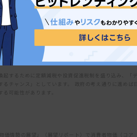
新
実質GDP568兆円程度（前年度比+1.3％）名目GDPを
しています。実質GDP、名目GDPともに過去最高を更新す
喚起するために定額減税や投資促進税制を盛り込み、「
するチャンス」としています。 政府の考え通りに進めば
する可能性があります。
物価情勢の展望」（展望リポート）で消費者物価（コア