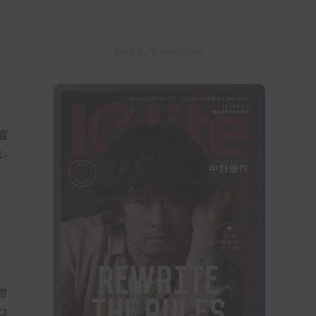
Data by TradingView
行
と
響
レ
い
物
コ