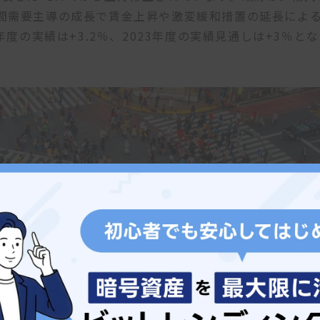
間需要主導の成長で賃金上昇や激変緩和措置の延長によ
度の実績は+3.2％、2023年度の実績見通しは+3％とな