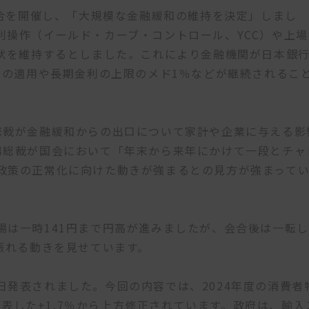
会合を開催し、「大規模な金融緩和の維持を決定」しまし
利操作（イールド・カーブ・コントロール、YCC）や上場
現状を維持するとしました。これにより金融機関が日本銀
％の適用や長期金利の上限のメド1％などが継続されるこ
総裁が金融緩和からの出口について家計や企業に与える影
男総裁が国会において「年末から来年にかけて一段とチャ
政策の正常化に向けた動きが強まるとの見方が強まって
は一時141円まで円高が進みましたが、会合後は一転し
振れる動きを見せています。
発表されました。今回の内容では、2024年度の消費者
に発表した+1.7％から上方修正されています。政府は、輸入