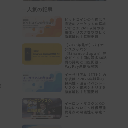
か
人気の記事
ビットコインの今後は？
直近のマーケットの詳細
分析と2026年以降の将
げ
来性・リスクをやさしく
徹底解説｜毎週更新
ま
し
【2026年最新】バイナ
ンスジャパン
、
（Binance Japan）完
全ガイド｜国内最多66銘
柄の評判と口座開設・
PayPay連携も解説
イーサリアム（ETH）の
う
今後は？2026年以降の
将来性・注目イベント・
面
リスク・価格シナリオを
徹底解説｜毎週更新
イーロン・マスクとXの
動向について～新仮想通
貨発表の可能性を示唆？
～