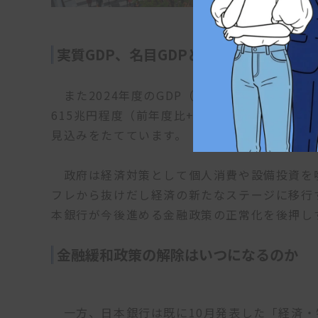
実質GDP、名目GDPともに過去最高を更
また2024年度のGDP（国内総生産）についても
615兆円程度（前年度比+3.0％）と上方修正
見込みをたてています。
政府は経済対策として個人消費や設備投資を
フレから抜けだし経済の新たなステージに移行
本銀行が今後進める金融政策の正常化を後押し
金融緩和政策の解除はいつになるのか
一方、日本銀行は既に10月発表した「経済・