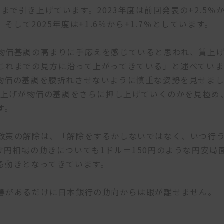
度まで引き上げています。2023年度は前回発表の+2.5％
へ、そして2025年度は+1.6％から+1.7％としています。
物価基調の高まりに手応えを感じていると思われ、賃上
これまでの見方に沿って上がってきている」と述べてい
物価の基調を腰折れさせないように慎重な姿勢を見せま
賃上げが物価の基調をさらに押し上げていくのかを見極め
す。
政策の解除は、「解除をするかしないではなく、いつ行
円相場の動きについても1ドル＝150円のような円安局
る動きとなってきています。
響があるだけに日本銀行の動向からは眼が離せません。