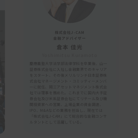
株式会社J-CAM
金融アドバイザー
倉本 佳光
Yoshimitsu Kuramoto
慶應義塾大学法学部法律学科を卒業後、山一
証券株式会社に入社し金融業界でのキャリア
をスタート、その後メリルリンチ日本証券株
式会社マネージメント・コミッティーメンバ
ーに就任、岡三アセットマネジメント株式会
社では理事を務めた。これまでに国内大手証
券会社及び米系証券会社にてリテール及び機
関投資家への営業、上場企業の資金調達、
IPO、M&Aなどの業務を担当し、現在では
「株式会社J-CAM」にて総合的な金融コンサ
ルタントとして活躍している。