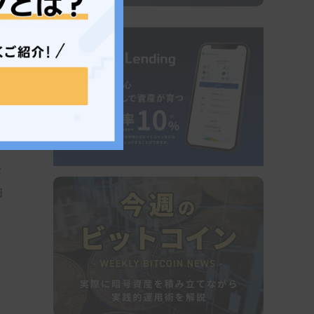
る
デ
日