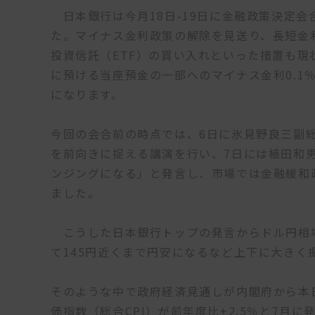
日本銀行は今月18日-19日に金融政策決定
た。マイナス金利政策の解除を見送り、長短金
投資信託（ETF）の買い入れといった措置も
に預ける当座預金の一部へのマイナス金利0.1
になります。
今回の会合前の時点では、6日に氷見野良三副
を前向きに捉える講演を行い、7日には植田和
ンジングになる」と発言し、市場では金融緩和
ました。
こうした日本銀行トップの発言からドル円相場
て145円近くまで円安になるなど上下に大きく
そのような中で政府経済見通しが内閣府から本日
価指数（総合CPI）が前年度比+2.5％と7月