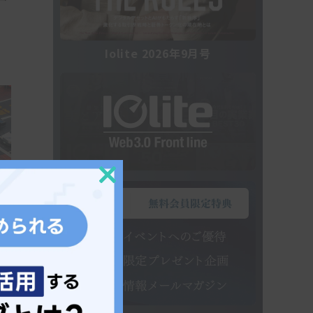
る
Iolite 2026年9月号
Close
this
module