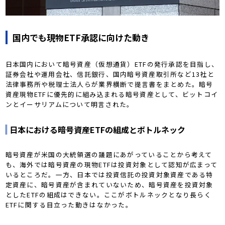
国内でも現物ETF承認に向けた動き
日本国内において暗号資産（仮想通貨）ETFの発行承認を目指し、
証券会社や運用会社、信託銀行、国内暗号資産取引所など13社と
法律事務所や税理士法人らが業界横断で提言書をまとめた。暗号
資産現物ETFに優先的に組み込まれる暗号資産として、ビットコイ
ンとイーサリアムについて明言された。
日本における暗号資産ETFの組成とボトルネック
暗号資産が米国の大統領選の議題にあがっていることから考えて
も、海外では暗号資産の現物ETFは投資対象として認知が広まって
いるところだ。一方、日本では投資信託の投資対象資産である特
定資産に、暗号資産が含まれていないため、暗号資産を投資対象
としたETFの組成はできない。ここがボトルネックとなり長らく
ETFに関する目立った動きはなかった。