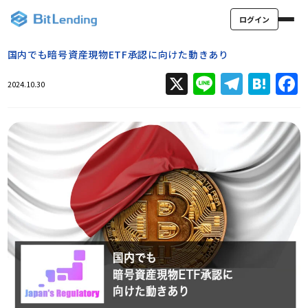
ログイン
国内でも暗号資産現物ETF承認に向けた動きあり
X
Line
Teleg
Hat
2024.10.30