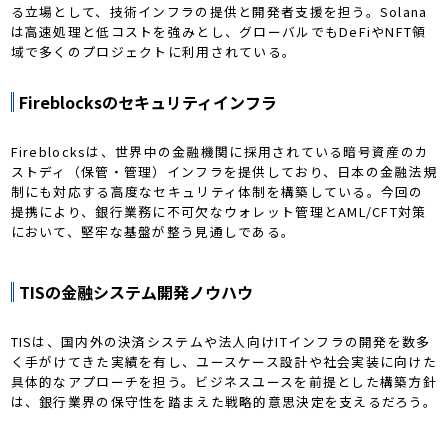
る立場として、技術インフラの提供と開発者支援を担う。Solana
は高速処理と低コストを強みとし、グローバルでもDeFiやNFT領
域で多くのプロジェクトに利用されている。
Fireblocksのセキュリティインフラ
Fireblocksは、世界中の金融機関に採用されている暗号資産のカ
ストディ（保管・管理）インフラを提供しており、日本の金融法規
制にも対応する高度なセキュリティ体制を構築している。今回の
提携により、銀行業務に不可欠なウォレット管理とAML/CFT対策
において、堅牢な基盤が整う見通しである。
TISの金融システム開発ノウハウ
TISは、国内外の決済システムや法人向けITインフラの開発を数多
く手がけてきた実績を有し、ユースケース設計や社会実装に向けた
具体的なアプローチを担う。ビジネスユースを前提とした構築方針
は、銀行業界の保守性を踏まえた戦略的意思決定を支えるだろう。