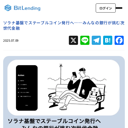
ログイン
ソラナ基盤でステーブルコイン発行へ──みんなの銀行が挑む次
世代金融
X
Line
Teleg
Hat
2025.07.09