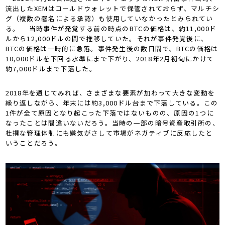
流出したXEMはコールドウォレットで保管されておらず、マルチシ
グ（複数の署名による承認）も使用していなかったとみられてい
る。 当時事件が発覚する前の時点のBTCの価格は、約11,000ド
ルから12,000ドルの間で推移していた。それが事件発覚後に、
BTCの価格は一時的に急落。事件発生後の数日間で、BTCの価格は
10,000ドルを下回る水準にまで下がり、2018年2月初旬にかけて
約7,000ドルまで下落した。
2018年を通じてみれば、さまざまな要素が加わって大きな変動を
繰り返しながら、年末には約3,000ドル台まで下落している。この
1件が全て原因となり起こった下落ではないものの、原因の1つに
なったことは間違いないだろう。当時の一部の暗号資産取引所の、
杜撰な管理体制にも嫌気がさして市場がネガティブに反応したと
いうことだろう。