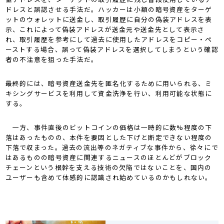
ドレスと誤認させる手法だ。ハッカーは小額の暗号資産をターゲ
ットのウォレットに送金し、取引履歴に自分の偽装アドレスを表
示、これによって偽装アドレスが送金元や送金先として表示さ
れ、取引履歴を参考にして過去に使用したアドレスをコピー・ペ
ーストする場合、誤って偽装アドレスを選択してしまうという確認
者の不注意を狙った手法だ。
最終的には、暗号資産送金先を匿名化するために用いられる、ミ
キシングサービスを利用して資金洗浄を行い、利用可能な状態に
する。
一方、事件直後のビットコインの価格は一時的に数%程度の下
落はあったものの、本件を要因とした下げと断定できない程度の
下落で収まった。過去の流出等のネガティブな事件から、徐々にで
はあるものの暗号資産に関連するニュースのほとんどがブロック
チェーンという根幹を支える技術の欠陥ではないことを、国内の
ユーザーも含めて体感的に認識され始めているのかもしれない。