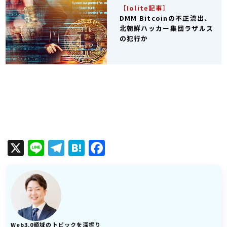
［Iolite記事］
DMM Bitcoinの不正流出、
北朝鮮ハッカー集団ラザルス
の犯行か
X
Line
Telegram
Hatena
Facebook
Web3.0領域のトピックを深掘り