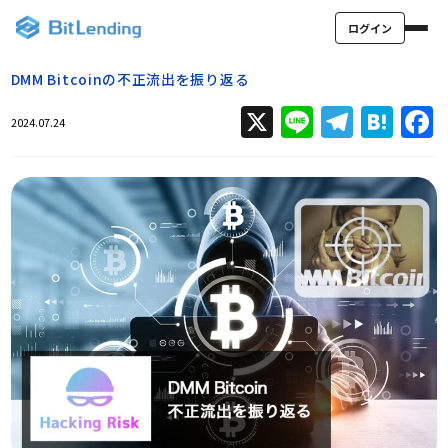
ログイン
DMM Bitcoinの不正流出を振り返る
X
Line
Teleg
Hat
2024.07.24