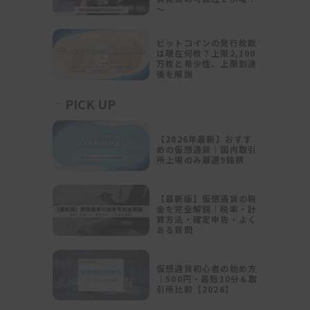
～
ビットコインの発行枚数
は現在何枚？上限2,100
万枚と希少性、上限到達
後を解説
PICK UP
【2026年最新】おすす
めの仮想通貨｜国内取引
所上場のみ厳選9銘柄
【最新版】仮想通貨の税
金を完全解説｜税率・計
算方法・確定申告・よく
ある質問
仮想通貨初心者の始め方
｜500円・最短10分＆取
引所比較【2026】