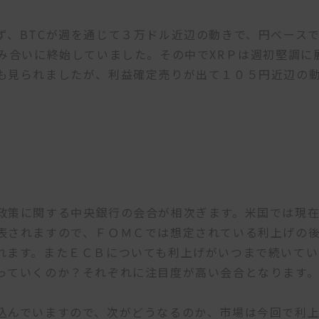
ず、BTCが週を通じて３万ドル近辺の動きで、円ベース
み合いに終始していました。その中でXRＰは週初堅調に
も見られましたが、利益確定売りが出て１０５円近辺の
政策に関する中央銀行の会合が相次ぎます。米国では現
表されますので、ＦＯＭＣでは想定されている利上げの
れます。またＥＣＢについても利上げがいつまで続いてい
っていくのか？それぞれに注目度が高い会合となります
込んでいますので、次がどうなるのか、市場は今回で利