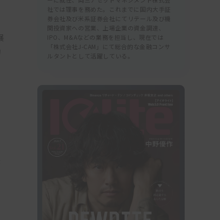
社では理事を務めた。これまでに国内大手証
券会社及び米系証券会社にてリテール及び機
で
関投資家への営業、上場企業の資金調達、
展
IPO、M&Aなどの業務を担当し、現在では
「株式会社J-CAM」にて総合的な金融コンサ
動
ルタントとして活躍している。
在
後
。
上