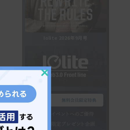
き
Iolite 2026年9月号
Close
this
module