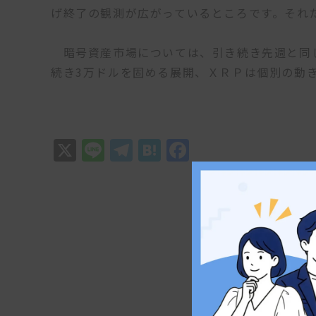
げ終了の観測が広がっているところです。それ
暗号資産市場については、引き続き先週と同
続き3万ドルを固める展開、ＸＲＰは個別の動
X
Line
Telegram
Hatena
Facebook