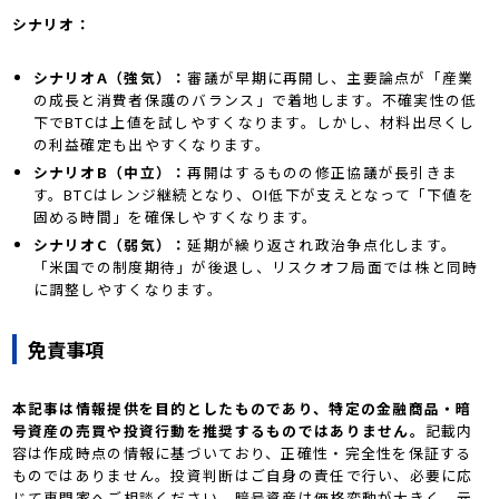
シナリオ：
シナリオA（強気）：
審議が早期に再開し、主要論点が「産業
の成長と消費者保護のバランス」で着地します。不確実性の低
下でBTCは上値を試しやすくなります。しかし、材料出尽くし
の利益確定も出やすくなります。
シナリオB（中立）：
再開はするものの修正協議が長引きま
す。BTCはレンジ継続となり、OI低下が支えとなって「下値を
固める時間」を確保しやすくなります。
シナリオC（弱気）：
延期が繰り返され政治争点化します。
「米国での制度期待」が後退し、リスクオフ局面では株と同時
に調整しやすくなります。
免責事項
本記事は情報提供を目的としたものであり、特定の金融商品・暗
号資産の売買や投資行動を推奨するものではありません。
記載内
容は作成時点の情報に基づいており、正確性・完全性を保証する
ものではありません。投資判断はご自身の責任で行い、必要に応
じて専門家へご相談ください。暗号資産は価格変動が大きく、元