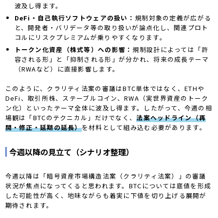
波及し得ます。
DeFi・自己執行ソフトウェアの扱い：
規制対象の定義が広がる
と、開発者・バリデータ等の取り扱いが論点化し、関連プロト
コルにリスクプレミアムが乗りやすくなります。
トークン化資産（株式等）への影響：
規制設計によっては「許
容される形」と「抑制される形」が分かれ、将来の成長テーマ
（RWAなど）に直接影響します。
このように、クラリティ法案の審議はBTC単体ではなく、ETHや
DeFi、取引所株、ステーブルコイン、RWA（実世界資産のトーク
ン化）といったテーマ全体に波及し得ます。したがって、今週の相
場観は「BTCのテクニカル」だけでなく、
法案ヘッドライン（再
開・修正・延期の延長）
を材料として組み込む必要があります。
今週以降の見立て（シナリオ整理）
今週以降は「暗号資産市場構造法案（クラリティ法案）」の審議
状況が焦点になってくると思われます。BTCについては底値を形成
した可能性が高く、地味ながらも着実に下値を切り上げる展開が
期待されます。