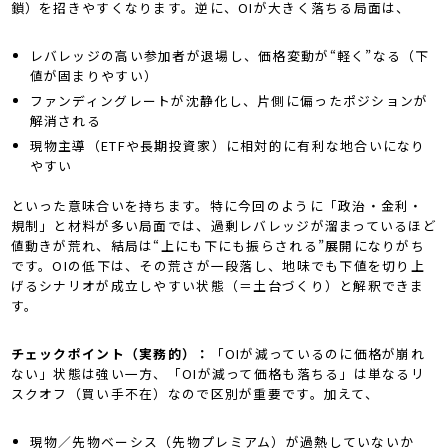
鎖）を招きやすくなります。逆に、OIが大きく落ちる局面は、
レバレッジの高い参加者が退場し、価格変動が“軽く”なる（下
値が固まりやすい）
ファンディングレートが沈静化し、片側に偏ったポジションが
解消される
現物主導（ETFや長期投資家）に相対的に有利な地合いになり
やすい
といった意味合いを持ちます。特に今回のように「政治・金利・
規制」と材料が多い局面では、過剰レバレッジが溜まっているほど
値動きが荒れ、結局は“上にも下にも振らされる”展開になりがち
です。OIの低下は、その荒さが一段落し、地味でも下値を切り上
げるシナリオが成立しやすい状態（＝土台づくり）と解釈できま
す。
チェックポイント（実務的）：
「OIが減っているのに価格が崩れ
ない」状態は強い一方、「OIが減って価格も落ちる」は単なるリ
スクオフ（買い手不在）なので区別が重要です。加えて、
現物／先物ベーシス（先物プレミアム）が過熱していないか