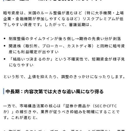
暗号資産は、米国のルール整備が進むほど（特に大手機関・上場
企業・金融機関が参加しやすくなるほど）リスクプレミアムが低
下しやすい資産です。したがって、審議延期は、
制度整備のタイムラインが後ろ倒し→期待の先食い分が剥落
関連株（取引所、ブローカー、カストディ等）と同時に暗号資
産にも利益確定が出やすい
「結局いつ決まるのか」という不確実性で、短期資金が様子見
になりやすい
という形で、上値を抑えたり、調整のきっかけになったりします。
中長期：内容次第では大きな追い風になり得る
一方で、市場構造法案の核心は「証券か商品か（SECかCFTC
か）」の線引きや、業界が従うべき枠組みを明確にすることで
す。これが進むと、