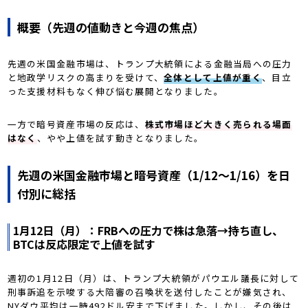
概要（先週の値動きと今週の焦点）
先週の米国金融市場は、トランプ大統領による金融当局への圧力
と地政学リスクの高まりを受けて、
全体として上値が重く
、目立
った支援材料もなく伸び悩む展開となりました。
一方で暗号資産市場の反応は、
株式市場ほど大きく売られる場面
はなく
、やや上値を試す動きとなりました。
先週の米国金融市場と暗号資産（1/12〜1/16）を日
付別に総括
1月12日（月）：FRBへの圧力で株は急落→持ち直し、
BTCは反応限定で上値を試す
週初の1月12日（月）は、トランプ大統領がパウエル議長に対して
刑事訴追を示唆する大陪審の召喚状を送付したことが嫌気され、
NYダウ平均は一時492ドル安まで下げました。しかし、その後は