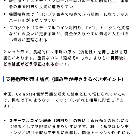
取引所・カストディ・ブローカー等のルールが明確化し、事業
者の米国回帰や投資が進みやすい
機関投資家は「コンプラ観点で投資できる状態」になり、参入
ハードルが下がりやすい
プロダクト（ステーブルコイン利回り、DeFi、トークン化資産
など）の扱いが定まるほど、資金が入りやすい領域と入りづら
い領域が整理される
といった形で、長期的には市場の厚み（流動性）を押し上げる可
能性があります。重要なのは「延期そのもの」よりも、
再開後に
どの論点がどう修正されるか
です。
支持撤回が示す論点（読み手が押さえるべきポイント）
今回、Coinbase側が異議を唱えた論点として報じられているの
は、概ね以下のようなテーマです（いずれも相場に影響し得ま
す）。
ステーブルコイン報酬（利回り）の扱い：
銀行預金の競合にな
り得るとして制限論が強まりやすいです。利回り規制はレンデ
ィング／取引所収益モデルに直撃し、関連トークンやDeFiにも