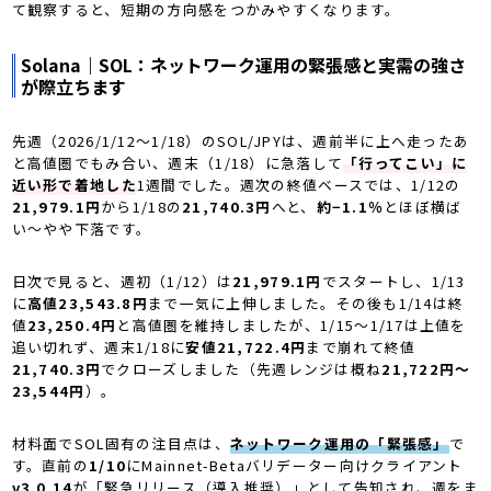
て観察すると、短期の方向感をつかみやすくなります。
Solana｜SOL：ネットワーク運用の緊張感と実需の強さ
が際立ちます
先週（2026/1/12〜1/18）のSOL/JPYは、週前半に上へ走ったあ
と高値圏でもみ合い、週末（1/18）に急落して
「行ってこい」に
近い形で着地した
1週間でした。週次の終値ベースでは、1/12の
21,979.1円
から1/18の
21,740.3円
へと、
約−1.1％
とほぼ横ば
い〜やや下落です。
日次で見ると、週初（1/12）は
21,979.1円
でスタートし、1/13
に
高値23,543.8円
まで一気に上伸しました。その後も1/14は終
値
23,250.4円
と高値圏を維持しましたが、1/15〜1/17は上値を
追い切れず、週末1/18に
安値21,722.4円
まで崩れて終値
21,740.3円
でクローズしました（先週レンジは概ね
21,722円〜
23,544円
）。
材料面でSOL固有の注目点は、
ネットワーク運用の「緊張感」
で
す。直前の
1/10
にMainnet-Betaバリデーター向けクライアント
v3.0.14
が「緊急リリース（導入推奨）」として告知され、週をま