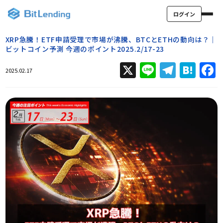
ログイン
XRP急騰！ETF申請受理で市場が沸騰、BTCとETHの動向は？｜
ビットコイン予測 今週のポイント2025.2/17-23
X
Line
Teleg
Hat
2025.02.17