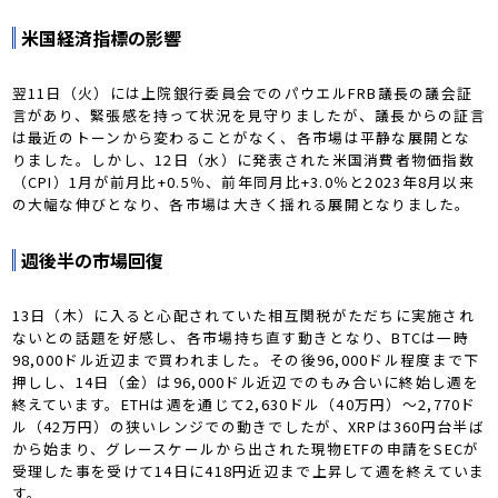
米国経済指標の影響
翌11日（火）には上院銀行委員会でのパウエルFRB議長の議会証
言があり、緊張感を持って状況を見守りましたが、議長からの証言
は最近のトーンから変わることがなく、各市場は平静な展開とな
りました。しかし、12日（水）に発表された米国消費者物価指数
（CPI）1月が前月比+0.5％、前年同月比+3.0％と2023年8月以来
の大幅な伸びとなり、各市場は大きく揺れる展開となりました。
週後半の市場回復
13日（木）に入ると心配されていた相互関税がただちに実施され
ないとの話題を好感し、各市場持ち直す動きとなり、BTCは一時
98,000ドル近辺まで買われました。その後96,000ドル程度まで下
押しし、14日（金）は96,000ドル近辺でのもみ合いに終始し週を
終えています。ETHは週を通じて2,630ドル（40万円）～2,770ド
ル（42万円）の狭いレンジでの動きでしたが、XRPは360円台半ば
から始まり、グレースケールから出された現物ETFの申請をSECが
受理した事を受けて14日に418円近辺まで上昇して週を終えていま
す。