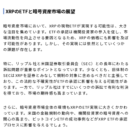
XRPのETFと暗号資産市場の展望
暗号資産市場において、XRPの現物ETFが実現する可能性は、大き
な注目を集めています。ETFの承認は機関投資家の参入を促し、市
場流動性を向上させる要因となるため、XRPの価格にも影響を及ぼ
す可能性があります。しかし、その実現には依然としていくつか
の課題が存在します。
特に、リップル社と米国証券取引委員会（SEC）との長年にわたる
訴訟問題が重要なポイントとなっています。少なくとも、旧体制の
SECはXRPを証券とみなして規制の対象に含めるべきだと主張して
おり、この法的な不確実性がETFの承認に影響を与える可能性があ
ります。一方で、リップル社はすでにいくつかの訴訟で有利な判決
を得ており、市場の期待感も高まっています。
さらに、暗号資産市場全体の環境もXRPのETF実現に大きくかかわ
っています。米国の金融規制の動向や、機関投資家の暗号資産への
関心の高まり、ビットコインETFの成功事例などがXRP ETFの承認
プロセスに影響を与えるでしょう。