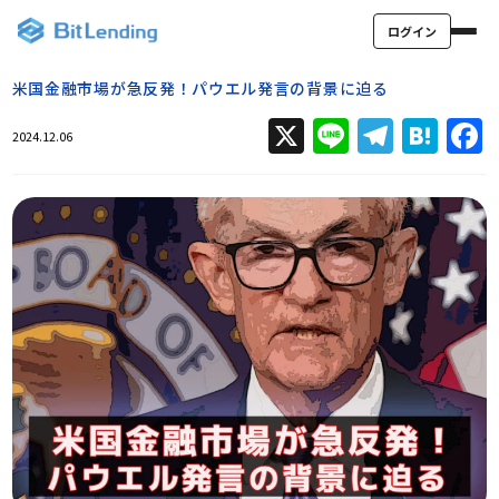
ログイン
米国金融市場が急反発！パウエル発言の背景に迫る
X
Line
Teleg
Hat
2024.12.06