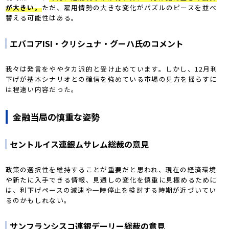
が大きい。
ただ、雇用情勢の大きな変化がパズルのピースを並べ
替える可能性はある。
エバコアISI・クリシュナ・グーハ氏のコメント
我々は発言をややタカ派的と受け止めています。しかし、12月利
下げが基本シナリオとの確信を強めている市場の見方を揺らすに
は程遠い内容だった。
金融当局の慎重な姿勢
セントルイス連銀ムサレム総裁の意見
政策の選択性を維持することが重要だと思われ、現在の経済環境
や新たに入手できる情報、見通しの変化を慎重に見極めるために
は、利下げペースの減速や一時停止を検討する時期が近づいてい
るのかもしれない。
サンフランシスコ連銀デーリー総裁の意見