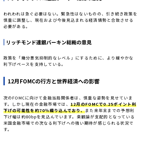
われわれは急ぐ必要はない。緊急性はないものの、引き続き政策を
慎重に調整し、現在および今後見込まれる経済情勢と合致させる
必要がある。
リッチモンド連銀バーキン総裁の意見
政策を「幾分景気抑制的なレベル」にするために、より緩やかな
利下げペースを支持している。
12月FOMCの行方と世界経済への影響
次のFOMCに向けて金融当局関係者は、慎重な姿勢を見せていま
す。しかし現在の金融市場では、
12月のFOMCで0.25ポイント利
下げの可能性を約70％織り込んでおり、
また来年末までの予想利
下げ幅は約80bpを見込んでいます。楽観論が支配的となっている
米国金融市場での次なる利下げへの強い期待が感じられる状況で
す。