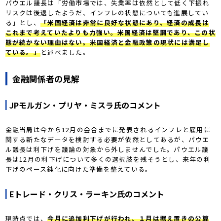
パウエル議長は「労働市場では、失業率は依然として低く下振れ
リスクは後退したようだ、インフレの状態についても進展してい
る」とし、
「米国経済は非常に良好な状態にあり、経済の成長は
これまで考えていたよりも力強い。米国経済は堅調であり、この状
態が続かない理由はない。米国経済と金融政策の現状には満足し
ている。」
と述べました。
金融関係者の見解
JPモルガン・プリヤ・ミスラ氏のコメント
金融当局は今から12月の会合までに発表されるインフレと雇用に
関する新たなデータを検討する必要が依然としてあるが、パウエ
ル議長は利下げを議論の対象から外しませんでした。パウエル議
長は12月の利下げについて多くの選択肢を残そうとし、来年の利
下げのペース鈍化に向けた準備を整えている。
Eトレード・クリス・ラーキン氏のコメント
現時点では、
今月に追加利下げが行われ、１月は据え置きの公算