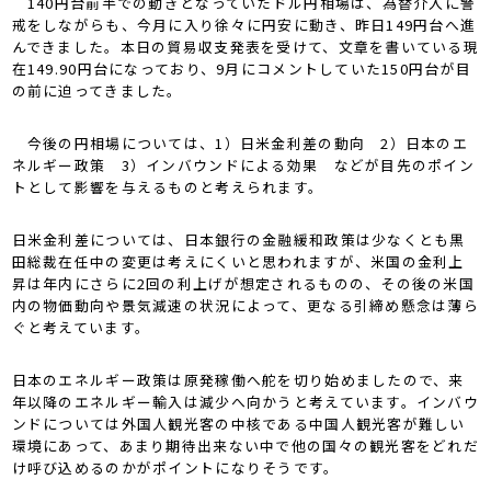
140円台前半での動きとなっていたドル円相場は、為替介入に警
戒をしながらも、今月に入り徐々に円安に動き、昨日149円台へ進
んできました。本日の貿易収支発表を受けて、文章を書いている現
在149.90円台になっており、9月にコメントしていた150円台が目
の前に迫ってきました。
今後の円相場については、1）日米金利差の動向 2）日本のエ
ネルギー政策 3）インバウンドによる効果 などが目先のポイン
トとして影響を与えるものと考えられます。
日米金利差については、日本銀行の金融緩和政策は少なくとも黒
田総裁在任中の変更は考えにくいと思われますが、米国の金利上
昇は年内にさらに2回の利上げが想定されるものの、その後の米国
内の物価動向や景気減速の状況によって、更なる引締め懸念は薄ら
ぐと考えています。
日本のエネルギー政策は原発稼働へ舵を切り始めましたので、来
年以降のエネルギー輸入は減少へ向かうと考えています。インバウ
ンドについては外国人観光客の中核である中国人観光客が難しい
環境にあって、あまり期待出来ない中で他の国々の観光客をどれだ
け呼び込めるのかがポイントになりそうです。