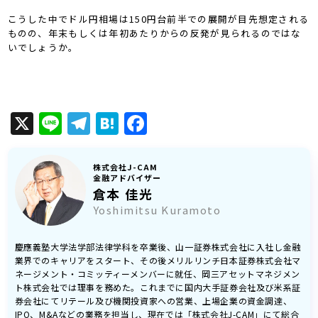
こうした中でドル円相場は150円台前半での展開が目先想定される
ものの、年末もしくは年初あたりからの反発が見られるのではな
いでしょうか。
X
Line
Telegram
Hatena
Facebook
株式会社J-CAM
金融アドバイザー
倉本 佳光
Yoshimitsu Kuramoto
慶應義塾大学法学部法律学科を卒業後、山一証券株式会社に入社し金融
業界でのキャリアをスタート、その後メリルリンチ日本証券株式会社マ
ネージメント・コミッティーメンバーに就任、岡三アセットマネジメン
ト株式会社では理事を務めた。これまでに国内大手証券会社及び米系証
券会社にてリテール及び機関投資家への営業、上場企業の資金調達、
IPO、M&Aなどの業務を担当し、現在では「株式会社J-CAM」にて総合