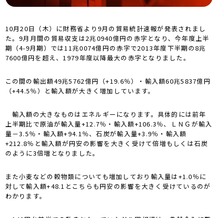
10月20日（木）に財務省より9月の貿易統計速報が発表されまし
た。9月月間の貿易収支は2兆0940億円の赤字となり、今年度上半
期（4-9月期）では11兆0074億円の赤字で2013年度下半期の8兆
7600億円を超え、1979年度以降最大の赤字となりました。
この間の輸出額49兆5762億円（+19.6％）・輸入額60兆5837億円
（+44.5％）と輸入額が大きく増加しています。
輸入額の大きなものはエネルギーになります。具体的には前年
上半期比で原油が輸入量+12.7％・輸入額+106.3％、ＬＮＧが輸入
量－3.5％・輸入額+94.1％、石炭が輸入量+3.9％・輸入額
+212.8％と輸入額が円安の影響を大きく受けて倍増もしくは石炭
のように3倍増となりました。
また小麦などの穀物類についても増加しており輸入量は+1.0％に
対して輸入額+48.1とこちらも円安の影響を大きく受けているのが
わかります。