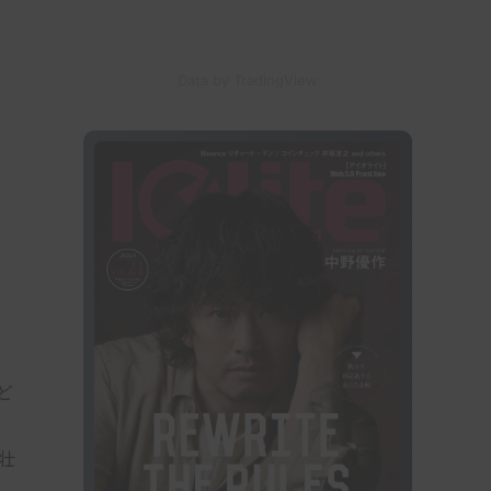
Data by TradingView
ど
壮