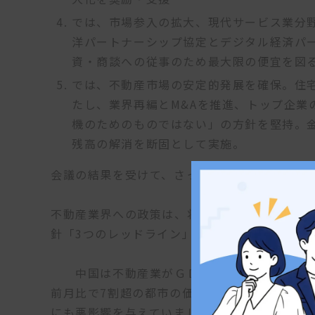
では、市場参入の拡大、現代サービス業分
洋パートナーシップ協定とデジタル経済パ
資・商談への従事のため最大限の便宜を図
では、不動産市場の安定的発展を確保。住
たし、業界再編とM&Aを推進、トップ企業
機のためのものではない」の方針を堅持。
残高の解消を断固として実施。
会議の結果を受けて、さっそく中国政府は不動
不動産業界への政策は、将来の金融危機を防ぐこ
針「3つのレッドライン」がありますが、これ
中国は不動産業がＧＤＰの約3割を占めると言
前月比で7割超の都市の価格が下落しており、
にも悪影響を与えていました。