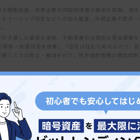
野の開放加速、外資企業の内国民待遇の着実な実施、環太
ートナーシップ協定などへの加入推進、外資企業の貿易・
る。
宅引き渡しの着実な実施。不動産業の合理的な資金需要を
の資産・負債状況を改善。「住宅は住むためのもので、投
金融リスクの防止・解消を行う。地方政府債務の増加抑制
産業界への政策を転換しました。
とを目的に2020年夏に策定された不動産企業への財務
の緩和を発表しました。
われていますが、直近の主要70都市の新築住宅価格は
中国経済全体への悪影響だけでなく地方財政や金融システ