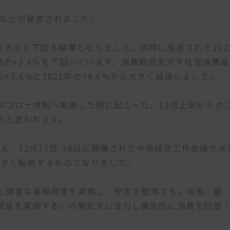
）などが発表されました。
.5％を大きく下回る結果となりました。同時に発表された202
9月期の+3.4％を下回っています。消費動向を示す社会消費品
+3.6%と2021年の+9.6%から大きく減速しました。
コロナ体制へ転換した際に起こった、12月上旬からの
たと思われます。
え、12月15日-16日に開催された中央経済工作会議で決
大きく転換するものとなりました。
と慎重な金融政策を実施し、安定を堅持する。成長、雇
成長を実施する。内需拡大に注力し優先的に消費を回復