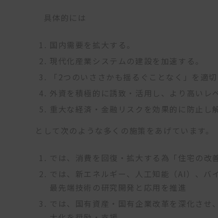
具体的には
国内需要を拡大する。
現代化産業システムの建設を加速する。
「2つのいささかも揺るぐことなく」を適
外資を積極的に誘致・活用し、より高いレ
重大な経済・金融リスクを効果的に防止し
として次のような多くの施策をあげています。
では、消費を回復・拡大する為「住宅の改
では、新エネルギー、人工知能（AI）、バ
最先端技術の研究開発と応用を推進
では、国有資産・国有企業改革を深化させ
大化を奨励・支援