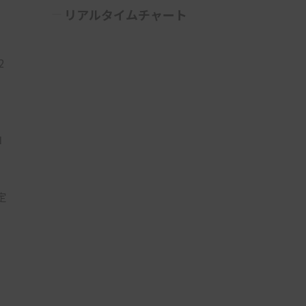
リアルタイムチャート
2
コ
定
・