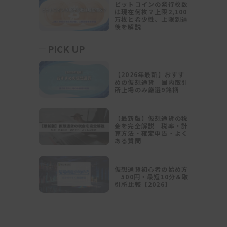
ビットコインの発行枚数
は現在何枚？上限2,100
万枚と希少性、上限到達
後を解説
PICK UP
【2026年最新】おすす
めの仮想通貨｜国内取引
所上場のみ厳選9銘柄
【最新版】仮想通貨の税
金を完全解説｜税率・計
算方法・確定申告・よく
ある質問
仮想通貨初心者の始め方
｜500円・最短10分＆取
引所比較【2026】