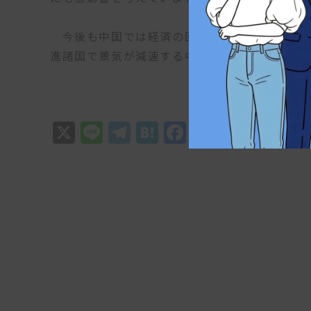
今後も中国では経済の回復・成長に向けた具
進諸国で景気が減速する中、中国経済の再生が
X
Line
Telegram
Hatena
Facebook