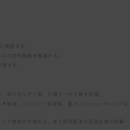
切に実施する。
ベルで対外開放を推進する。
解消する。
善、新エネルギー車、介護サービス等を支援」
イオ製造、グリーン・低炭素、量子コンピューティングな
、コア競争力を高める。また民営経済と民営企業の発展・