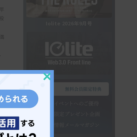
平
投
Iolite 2026年9月号
満
、
Close
this
指
module
ム