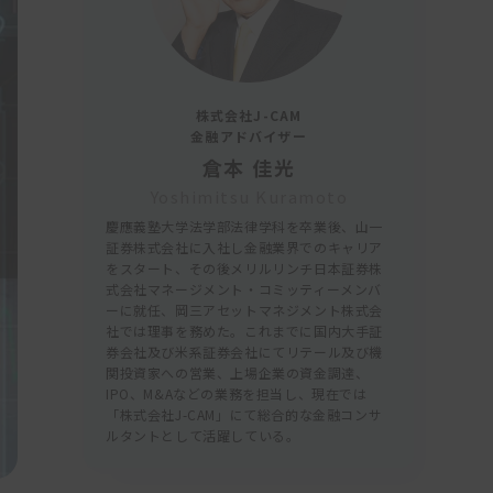
株式会社J-CAM
金融アドバイザー
倉本 佳光
Yoshimitsu Kuramoto
慶應義塾大学法学部法律学科を卒業後、山一
証券株式会社に入社し金融業界でのキャリア
をスタート、その後メリルリンチ日本証券株
式会社マネージメント・コミッティーメンバ
ーに就任、岡三アセットマネジメント株式会
社では理事を務めた。これまでに国内大手証
券会社及び米系証券会社にてリテール及び機
関投資家への営業、上場企業の資金調達、
IPO、M&Aなどの業務を担当し、現在では
「株式会社J-CAM」にて総合的な金融コンサ
ルタントとして活躍している。