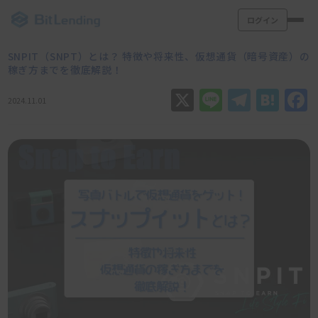
ログイン
SNPIT（SNPT）とは？ 特徴や将来性、仮想通貨（暗号資産）の
稼ぎ方までを徹底解説！
X
Line
Teleg
Hat
2024.11.01