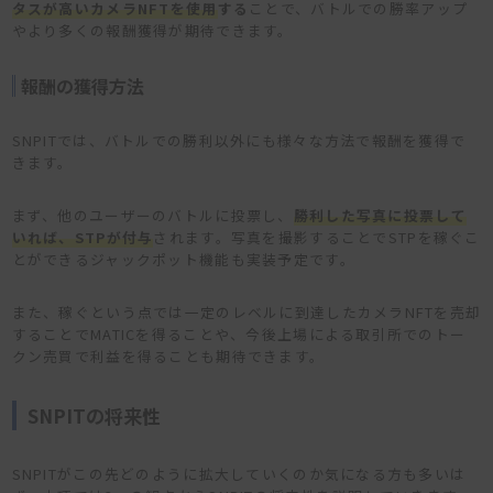
タスが高いカメラNFTを使用
する
ことで、バトルでの勝率アップ
やより多くの報酬獲得が期待できます。
報酬の獲得方法
SNPITでは、バトルでの勝利以外にも様々な方法で報酬を獲得で
きます。
まず、他のユーザーのバトルに投票し、
勝利した写真に投票して
いれば、STPが付与
されます。写真を撮影することでSTPを稼ぐこ
とができるジャックポット機能も実装予定です。
また、稼ぐという点では一定のレベルに到達したカメラNFTを売却
することでMATICを得ることや、今後上場による取引所でのトー
クン売買で利益を得ることも期待できます。
SNPITの将来性
SNPITがこの先どのように拡大していくのか気になる方も多いは