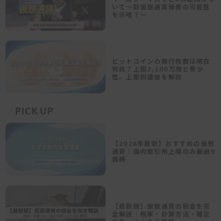
いて～新仮想通貨発表の可能性
を示唆？～
ビットコインの発行枚数は現在
何枚？上限2,100万枚と希少
性、上限到達後を解説
PICK UP
【2026年最新】おすすめの仮想
通貨｜国内取引所上場のみ厳選9
銘柄
【最新版】仮想通貨の税金を完
全解説｜税率・計算方法・確定