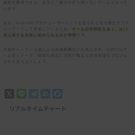
通貨を獲得できる、まさに「遊びながら稼げる」ゲームとなって
います。
また、AKB48の プロデューサーとしても知られる秋元康氏がアド
バイザーとして参加しているため、
ゲームの信頼性も高く、NFT
初心者でも気軽に始められるのが特徴
です。
今後のトークン上場による価格高騰なども見込まれ、SNPITはゲ
ーム性とトークン経済の両立に注目が集まる将来有望なプロジェ
クトと言えるでしょう。
X
Line
Telegram
Hatena
Facebook
リアルタイムチャート