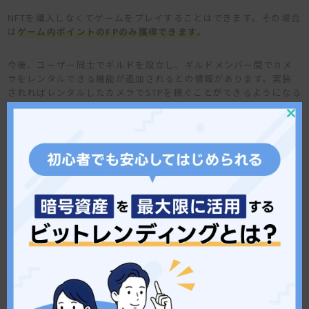
NFTを購入しなくてゲームをプレイすることはできます。その場合
は
ゲーム内ポイントのFPのみ獲得できます
。
今後、ユーザー同士でギルドを設立し、ギルドメンバー間でカメ
ラをレンタルできる機能が追加されるとの情報があります。実装
されればレンタルしたカメラでSTPを稼ぐことができるようになる
かもしれません。
Clos
this
SNPITの稼ぎ方
mod
本項では一番興味をもたれるであろう、SNPITで遊びながら仮想
通貨（暗号資産）を稼ぐ方法を説明していきます。どのような仕
組みで仮想通貨（暗号資産）を獲得するのかぜひ確認してみてく
ださい。