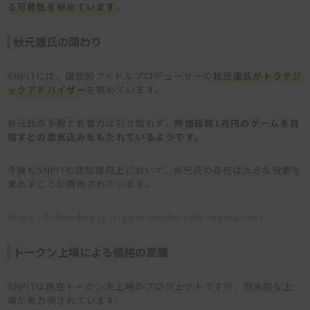
る可能性を秘めています
。
秋元康氏の関わり
SNPITには、国民的アイドルプロデューサーの
秋元康氏がトラテジ
ックアドバイザー
を務めています。
秋元氏の手腕と影響力は計り知れず、
時
価総額1兆円のゲームを目
指す
との意気込みをもたれているようです
。
今後もSNPITの認知度向上において、秋元氏の存在は大きな役割を
果たすことが期待されています。
https://bitlending.jp/crypto-media/nidt-reputation/
トークン上場による価格の高騰
SNPITは現在トークン未上場のプロジェクトですが、将来的な上
場が有力視されています。