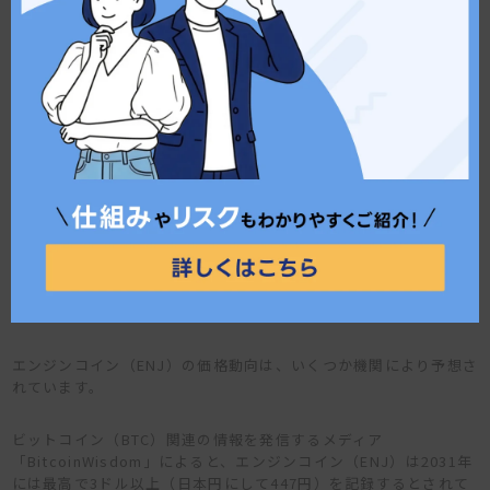
格動向予想などを解説します。
エンジンコイン（ENJ）の過去の価格推移
エンジンコイン（ENJ）は2020年代までは10円台で推移していま
すが、NFTゲームのトレンドが訪れた結果、2021年には当時最高
額の518円を記録しています。
その後はNFTゲーム市場が冷え込んだこともあり、価格は下落して
います。2022年前半で100円台を割った後は2桁台に落ち込み、30
円〜50円台で推移する現在に至る流れです。
エンジンコイン（ENJ）の価格動向予想
エンジンコイン（ENJ）の価格動向は、いくつか機関により予想さ
れています。
ビットコイン（BTC）関連の情報を発信するメディア
「BitcoinWisdom」によると、エンジンコイン（ENJ）は2031年
には最高で3ドル以上（日本円にして447円）を記録するとされて