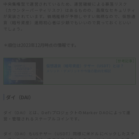
中央集権型で運営されているため、運営破綻による暴落リスク
（カウンターパーティリスク）はあるものの、高度なセキュリティ
が実装されています。価格推移が予想しやすい銘柄なので、仮想通
貨（暗号資産）運用初心者は少額でもいいので買っておくといい
でしょう。
＊順位は2023年12月時点の情報です。
［参考記事］
仮想通貨（暗号資産）テザー（USDT）とは？
メリット・デメリットや今後の動向を解説
ダイ（DAI）
ダイ（DAI）とは、DeFiプロジェクトのMarker DAOによって運
営・管理されるステーブルコインです。
ダイ（DAI）もUSテザー（USDT）同様に米ドルにベックしたステ