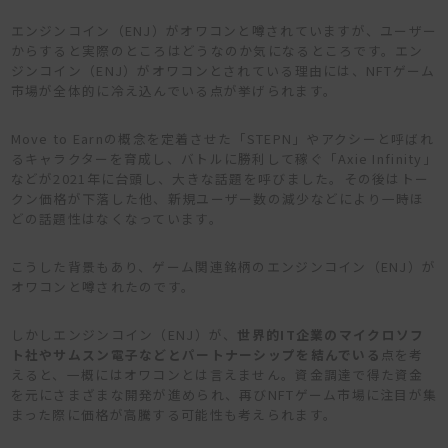
エンジンコイン（ENJ）がオワコンと噂されていますが、ユーザー
からすると実際のところはどうなのか気になるところです。エン
ジンコイン（ENJ）がオワコンとされている理由には、NFTゲーム
市場が全体的に冷え込んでいる点が挙げられます。
Move to Earnの概念を定着させた「STEPN」やアクシーと呼ばれ
るキャラクターを育成し、バトルに勝利して稼ぐ「Axie Infinity」
などが2021年に台頭し、大きな話題を呼びました。その後はトー
クン価格が下落した他、新規ユーザー数の減少などにより一時ほ
どの話題性はなくなっています。
こうした背景もあり、ゲーム関連銘柄のエンジンコイン（ENJ）が
オワコンと噂されたのです。
しかしエンジンコイン（ENJ）が、
世界的IT企業のマイクロソフ
ト社やサムスン電子などとパートナーシップを結んでいる
点を考
えると、一概にはオワコンとは言えません。資金調達で得た資金
を元にさまざまな開発が進められ、再びNFTゲーム市場に注目が集
まった際に価格が高騰する可能性も考えられます。