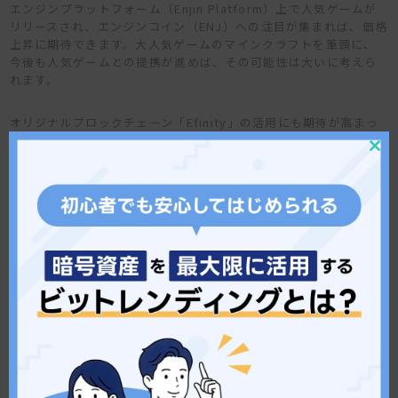
エンジンプラットフォーム（Enjin Platform）上で人気ゲームが
リリースされ、エンジンコイン（ENJ）への注目が集まれば、価格
上昇に期待できます。大人気ゲームのマインクラフトを筆頭に、
今後も人気ゲームとの提携が進めば、その可能性は大いに考えら
れます。
オリジナルブロックチェーン「Efinity」の活用にも期待が高まっ
ている点も、将来性に期待できるポイントです。EfinityとはEnjin
がPolkadot上に構築したNFTに特化したブロックチェーンで、メ
Clos
this
タバースのメインインフラになることを目指しています。他のブロ
mod
ックチェーンとの相互運用性やユーザーへのインセンティブがある
点が特徴です。Efinityを採用するプロジェクトや企業が増えれ
ば、エンジンコイン（ENJ）への需要も増し、価格に好影響を及ぼ
すでしょう。
また、2021年にCoincheckにエンジンコイン（ENJ）が上場して
以来、国内仮想通貨（暗号資産）での取り扱いが増えています。新
規取引所に上場する際は価格が上昇する傾向にあるので、関連す
るニュースや報道はチェックしておきましょう。
続いては、仮想通貨（暗号資産）の過去の価格推移や将来的な価