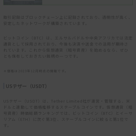
取引記録はブロックチェーン上に記録されており、透明性が高く、
安定したネットワークが構築されています。
ビットコイン（BTC）は、エルサルバドルや中央アフリカでは法定
通貨として採用されており、今後も決済や送金での活用が期待さ
れています。これから仮想通貨（暗号資産）を始めるなら、ぜひ
とも保有しておきたい銘柄の一つです。
＊価格は2023年12月時点の情報です。
USテザー（USDT）
USテザー（USDT）は、Tether Limited社が運営・管理する、米
ドルと連動して価格推移するステーブルコインです。仮想通貨（暗
号資産）時価総額ランキングでは、ビットコイン（BTC）とイーサ
リアム（ETH）に次ぐ第3位、ステーブルコインに絞ると第1位で
す。