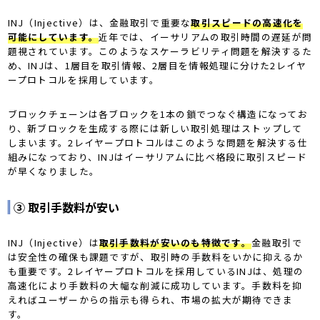
INJ（Injective）は、金融取引で重要な
取引スピードの高速化を
可能にしています。
近年では、イーサリアムの取引時間の遅延が問
題視されています。このようなスケーラビリティ問題を解決するた
め、INJは、1層目を取引情報、2層目を情報処理に分けた2レイヤ
ープロトコルを採用しています。
ブロックチェーンは各ブロックを1本の鎖でつなぐ構造になってお
り、新ブロックを生成する際には新しい取引処理はストップして
しまいます。2レイヤープロトコルはこのような問題を解決する仕
組みになっており、INJはイーサリアムに比べ格段に取引スピード
が早くなりました。
③ 取引手数料が安い
INJ（Injective）は
取引手数料が安いのも特徴です。
金融取引で
は安全性の確保も課題ですが、取引時の手数料をいかに抑えるか
も重要です。2レイヤープロトコルを採用しているINJは、処理の
高速化により手数料の大幅な削減に成功しています。手数料を抑
えればユーザーからの指示も得られ、市場の拡大が期待できま
す。