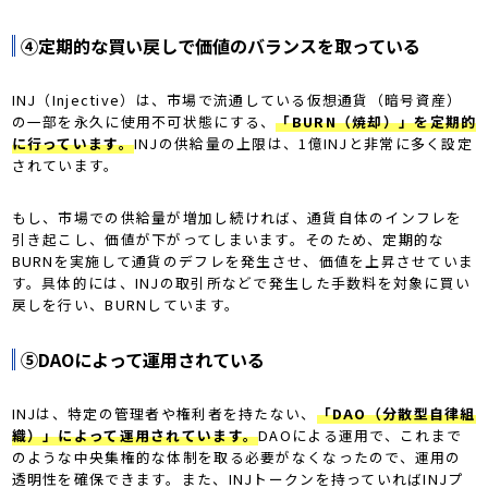
④定期的な買い戻しで価値のバランスを取っている
INJ（Injective）は、市場で流通している仮想通貨（暗号資産）
の一部を永久に使用不可状態にする、
「BURN（焼却）」を定期的
に行っています。
INJの供給量の上限は、1億INJと非常に多く設定
されています。
もし、市場での供給量が増加し続ければ、通貨自体のインフレを
引き起こし、価値が下がってしまいます。そのため、定期的な
BURNを実施して通貨のデフレを発生させ、価値を上昇させていま
す。具体的には、INJの取引所などで発生した手数料を対象に買い
戻しを行い、BURNしています。
⑤DAOによって運用されている
INJは、特定の管理者や権利者を持たない、
「DAO（分散型自律組
織）」によって運用されています。
DAOによる運用で、これまで
のような中央集権的な体制を取る必要がなくなったので、運用の
透明性を確保できます。また、INJトークンを持っていればINJプ