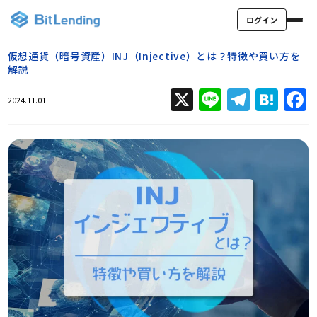
ログイン
仮想通貨（暗号資産）INJ（Injective）とは？特徴や買い方を
解説
X
Line
Teleg
Hat
2024.11.01