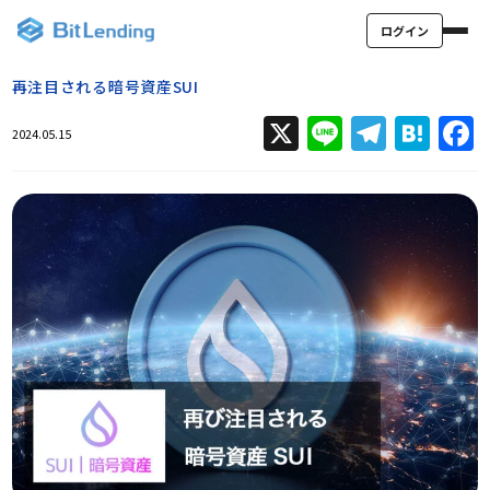
ログイン
再注目される暗号資産SUI
X
Line
Teleg
Hat
2024.05.15