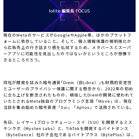
現在のMetaのサービスがGoogleやApple等、ほかのプラットフ
ォームに依存していること。そして、個人情報保護の規制強化か
ら広告売上の行き詰まり感を払拭するため、メタバースとスーパ
ーアプリに可能性を見出したのではないかというところが想像で
きるところだろう。
同社が開発を試みた暗号通貨｢Diem（旧Libra）｣も財務的安定性
とユーザーのプライバシー保護に関する懸念から、2022年の初め
に立ち上げを断念されたものの、頓挫したDiemの開発に使われて
いたとされるMeta独自のプログラミング言語「Move」は、現在
注目を集め始めた暗号資産「Sui」「Aptos」で活用されている。
先日、レイヤー1ブロックチェーン・スイ（SUI）を開発するミス
テンラボ（Mysten Labs）と、TikTokを開発するバイトダンス
（ByteDance）社の子会社であるバイトプラス（BytePlus）は、