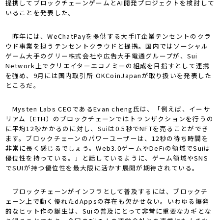
提携してブロックチェーンゲームとAI開発プロジェクトを検討して
いることを発表した。
昨年には、WeChatPayを提供する大手IT企業テンセントのクラ
ウド事業を担うテンセントクラウドと提携。国内ではソーシャル
ゲーム大手のグリー株式会社や広告大手電通グループが、Sui
Network上でクリエイターエコノミーの組成を目指すとして連携
を強め、9月には国内取引所 OKCoinJapanが取り扱いを発表した
ところだ。
Mysten Labs CEOであるEvan cheng氏は、「例えば、イーサ
リアム（ETH）のブロックチェーンではトランザクションを行うの
に平均12秒かかるのに対し、Suiは0.5秒でNFTを売ることができ
ます。ブロックチェーンのパワーユーザーは、12秒の待ち時間を
非常に長く感じるでしょう。Web3.0ゲームやDeFiの領域でSuiは
優位性を持っている。」と話しているように、ゲーム領域やSNS
でSUIが持つ優位性を最大限に活かす展開が期待されている。
ブロックチェーンがインフラとして普及するには、ブロックチ
ェーン上で動く優れたdAppsの存在も欠かせない。いわゆる爆発
的なヒット作の誕生は、Suiの普及にとって非常に重要なカギとな