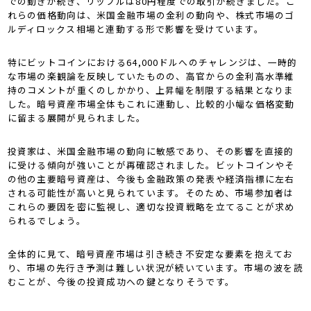
での動きが続き、リップルは80円程度での取引が続きました。こ
れらの価格動向は、米国金融市場の金利の動向や、株式市場のゴ
ルディロックス相場と連動する形で影響を受けています。
特にビットコインにおける64,000ドルへのチャレンジは、一時的
な市場の楽観論を反映していたものの、高官からの金利高水準維
持のコメントが重くのしかかり、上昇幅を制限する結果となりま
した。暗号資産市場全体もこれに連動し、比較的小幅な価格変動
に留まる展開が見られました。
投資家は、米国金融市場の動向に敏感であり、その影響を直接的
に受ける傾向が強いことが再確認されました。ビットコインやそ
の他の主要暗号資産は、今後も金融政策の発表や経済指標に左右
される可能性が高いと見られています。そのため、市場参加者は
これらの要因を密に監視し、適切な投資戦略を立てることが求め
られるでしょう。
全体的に見て、暗号資産市場は引き続き不安定な要素を抱えてお
り、市場の先行き予測は難しい状況が続いています。市場の波を読
むことが、今後の投資成功への鍵となりそうです。