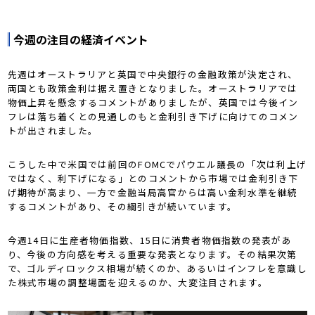
今週の注目の経済イベント
先週はオーストラリアと英国で中央銀行の金融政策が決定され、
両国とも政策金利は据え置きとなりました。オーストラリアでは
物価上昇を懸念するコメントがありましたが、英国では今後イン
フレは落ち着くとの見通しのもと金利引き下げに向けてのコメン
トが出されました。
こうした中で米国では前回のFOMCでパウエル議長の「次は利上げ
ではなく、利下げになる」とのコメントから市場では金利引き下
げ期待が高まり、一方で金融当局高官からは高い金利水準を継続
するコメントがあり、その綱引きが続いています。
今週14日に生産者物価指数、15日に消費者物価指数の発表があ
り、今後の方向感を考える重要な発表となります。その結果次第
で、ゴルディロックス相場が続くのか、あるいはインフレを意識し
た株式市場の調整場面を迎えるのか、大変注目されます。