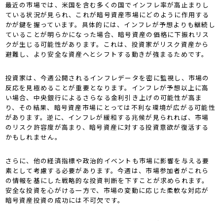
最近の市場では、米国を含む多くの国でインフレ率が高止まりし
ている状況が見られ、これが暗号資産市場にどのように作用する
かが鍵を握っています。具体的には、インフレが予想よりも継続し
ていることが明らかになった場合、暗号資産の価格に下振れリス
クが生じる可能性があります。これは、投資家がリスク資産から
避難し、より安全な資産へとシフトする動きが強まるためです。
投資家は、今週公開されるインフレデータを密に監視し、市場の
反応を見極めることが重要となります。インフレが予想以上に高
い場合、中央銀行によるさらなる金利引き上げの可能性が高ま
り、その結果、暗号資産市場にとっては不利な環境が広がる可能性
があります。逆に、インフレが緩和する兆候が見られれば、市場
のリスク許容度が高まり、暗号資産に対する投資意欲が復活する
かもしれません。
さらに、他の経済指標や政治的イベントも市場に影響を与える要
素として考慮する必要があります。今週は、市場参加者がこれら
の情報を基にした戦略的な投資判断を下すことが求められます。
安全な投資を心がける一方で、市場の変動に応じた柔軟な対応が
暗号資産投資の成功には不可欠です。