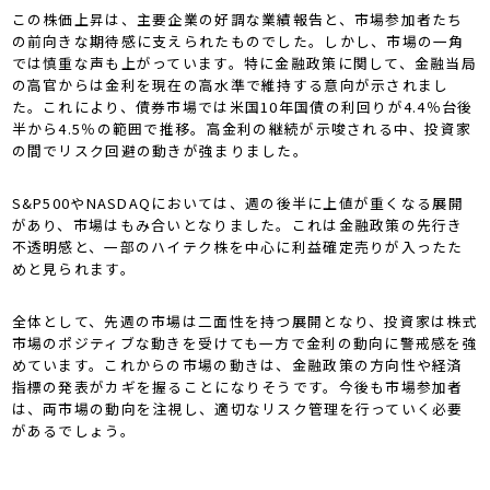
この株価上昇は、主要企業の好調な業績報告と、市場参加者たち
の前向きな期待感に支えられたものでした。しかし、市場の一角
では慎重な声も上がっています。特に金融政策に関して、金融当局
の高官からは金利を現在の高水準で維持する意向が示されまし
た。これにより、債券市場では米国10年国債の利回りが4.4％台後
半から4.5％の範囲で推移。高金利の継続が示唆される中、投資家
の間でリスク回避の動きが強まりました。
S&P500やNASDAQにおいては、週の後半に上値が重くなる展開
があり、市場はもみ合いとなりました。これは金融政策の先行き
不透明感と、一部のハイテク株を中心に利益確定売りが入ったた
めと見られます。
全体として、先週の市場は二面性を持つ展開となり、投資家は株式
市場のポジティブな動きを受けても一方で金利の動向に警戒感を強
めています。これからの市場の動きは、金融政策の方向性や経済
指標の発表がカギを握ることになりそうです。今後も市場参加者
は、両市場の動向を注視し、適切なリスク管理を行っていく必要
があるでしょう。