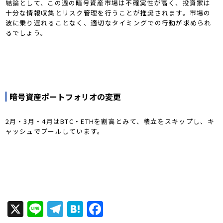
結論として、この週の暗号資産市場は不確実性が高く、投資家は
十分な情報収集とリスク管理を行うことが推奨されます。市場の
波に乗り遅れることなく、適切なタイミングでの行動が求められ
るでしょう。
暗号資産ポートフォリオの変更
2月・3月・4月はBTC・ETHを割高とみて、積立をスキップし、キ
ャッシュでプールしています。
X
Line
Telegram
Hatena
Facebook