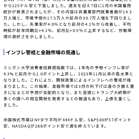
から125ドル安と下落しました。週末を迎え7日に1月の米国雇用
統計が発表されましたが、その内容は非農業部門就業者数が14.3
万人増と、市場予想の17.5万人や前月の30.7万人増を下回りまし
た。しかし、失業率が4.0％となり前月の4.1％から改善し、平均
時給が前年同期比+4.1％、前月比+0.5％と上昇するなど、労働環
境の良好さを示しました。
インフレ警戒と金融市場の見通し
ミシガン大学消費者信頼感指数では、1年先の予想インフレ率が
4.3%と前月から1.0ポイント上昇し、2023年11月以来の高水準と
なりました。これにより、関税政策によるインフレへの警戒が強
まりました。この結果、金融市場では3月の利下げは遠のき据え置
きになるとの予想が支配的となり、また翌週にトランプ大統領が
多くの国への相互関税を発表するとの報道もあり、上値を重くし
ました。
米国株式市場はNYダウ平均が444ドル安、S&P500が57ポイント
安、NASDAQが268ポイント安で週を終えています。