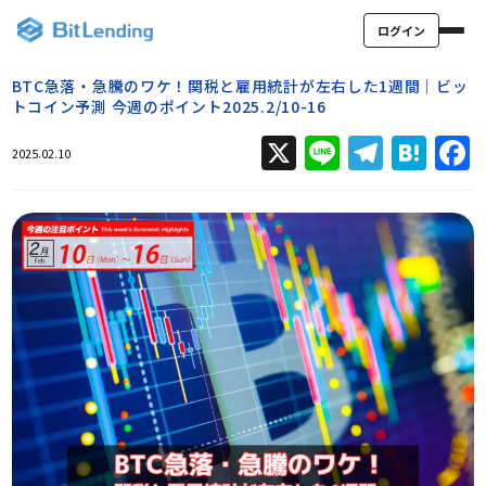
ログイン
BTC急落・急騰のワケ！関税と雇用統計が左右した1週間｜ビッ
トコイン予測 今週のポイント2025.2/10-16
X
Line
Teleg
Hat
2025.02.10