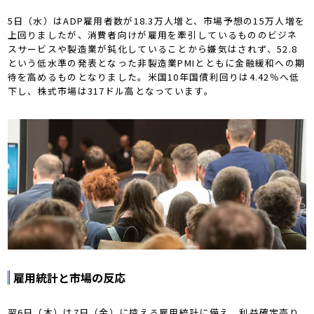
5日（水）はADP雇用者数が18.3万人増と、市場予想の15万人増を
上回りましたが、消費者向けが雇用を牽引しているもののビジネ
スサービスや製造業が鈍化していることから嫌気はされず、52.8
という低水準の発表となった非製造業PMIとともに金融緩和への期
待を高めるものとなりました。米国10年国債利回りは4.42％へ低
下し、株式市場は317ドル高となっています。
雇用統計と市場の反応
翌6日（木）は7日（金）に控える雇用統計に備え、利益確定売り