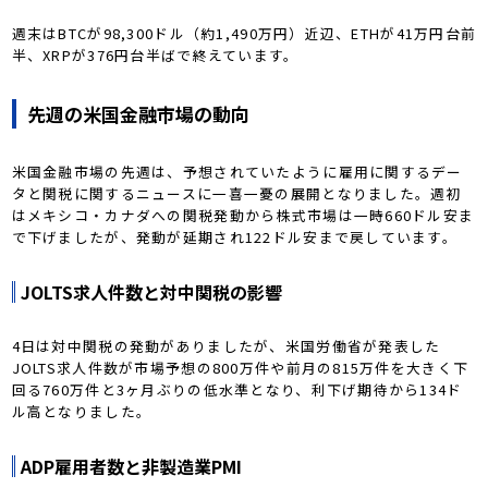
週末はBTCが98,300ドル（約1,490万円）近辺、ETHが41万円台前
半、XRPが376円台半ばで終えています。
先週の米国金融市場の動向
米国金融市場の先週は、予想されていたように雇用に関するデー
タと関税に関するニュースに一喜一憂の展開となりました。週初
はメキシコ・カナダへの関税発動から株式市場は一時660ドル安ま
で下げましたが、発動が延期され122ドル安まで戻しています。
JOLTS求人件数と対中関税の影響
4日は対中関税の発動がありましたが、米国労働省が発表した
JOLTS求人件数が市場予想の800万件や前月の815万件を大きく下
回る760万件と3ヶ月ぶりの低水準となり、利下げ期待から134ド
ル高となりました。
ADP雇用者数と非製造業PMI