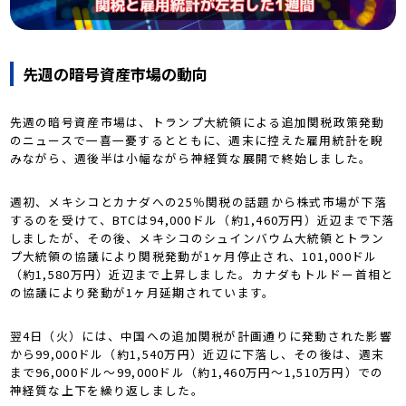
先週の暗号資産市場の動向
先週の暗号資産市場は、トランプ大統領による追加関税政策発動
のニュースで一喜一憂するとともに、週末に控えた雇用統計を睨
みながら、週後半は小幅ながら神経質な展開で終始しました。
週初、メキシコとカナダへの25％関税の話題から株式市場が下落
するのを受けて、BTCは94,000ドル（約1,460万円）近辺まで下落
しましたが、その後、メキシコのシュインバウム大統領とトラン
プ大統領の協議により関税発動が1ヶ月停止され、101,000ドル
（約1,580万円）近辺まで上昇しました。カナダもトルドー首相と
の協議により発動が1ヶ月延期されています。
翌4日（火）には、中国への追加関税が計画通りに発動された影響
から99,000ドル（約1,540万円）近辺に下落し、その後は、週末
まで96,000ドル～99,000ドル（約1,460万円～1,510万円）での
神経質な上下を繰り返しました。