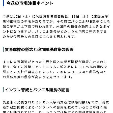
今週の市場注目ポイント
今週は12日（水）に米国消費者物価指数、13日（木）に米国生産
者物価指数の発表がありますが、その前にパウエルFRB議長による
議会証言が上下院で行われます。米国内の物価の動向は大きなポイ
ントになりますが、パウエル議長がどのような内容の発言をする
のかが今週最大の注目点になると思われます。
貿易摩擦の懸念と追加関税政策の影響
すでに先週報道があった世界各国との相互関税が発表されるのに
続き、全ての鉄鋼・アルミニウムの輸入品に対して25％の関税を
課すとの方針が発表されました。これにより、米国と世界各国と
の貿易摩擦の懸念が高まりを見せています。
インフレ警戒とパウエル議長の証言
先週末に発表されたミシガン大学消費者信頼感指数1月では、消費
者が追加関税によるインフレへの警戒を強めていることが強く結
果に反映されていました。トランプ政権による関税政策を中心と