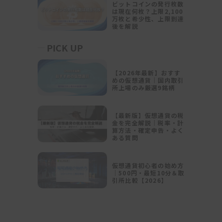
ビットコインの発行枚数
背
は現在何枚？上限2,100
万枚と希少性、上限到達
て
後を解説
唆
PICK UP
は
【2026年最新】おすす
めの仮想通貨｜国内取引
所上場のみ厳選9銘柄
【最新版】仮想通貨の税
金を完全解説｜税率・計
算方法・確定申告・よく
ある質問
仮想通貨初心者の始め方
｜500円・最短10分＆取
引所比較【2026】