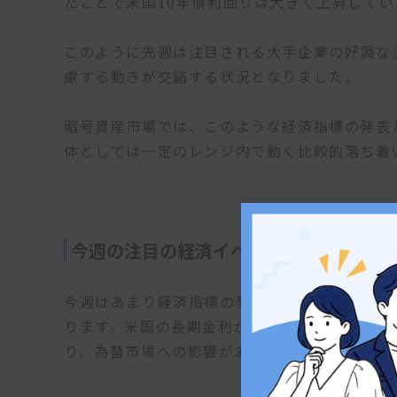
たことで米国10年債利回りは大きく上昇してい
このように先週は注目される大手企業の好調な
慮する動きが交錯する状況となりました。
暗号資産市場では、このような経済指標の発表
体としては一定のレンジ内で動く比較的落ち着
今週の注目の経済イベント
今週はあまり経済指標の発表はありませんが、
ります。米国の長期金利が上昇している場面で
り、為替市場への影響があるのか注目したいと