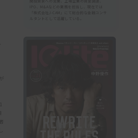
関投資家への営業、上場企業の資金調達、
IPO、M&Aなどの業務を担当し、現在では
「株式会社J-CAM」にて総合的な金融コンサ
ルタントとして活躍している。
と
レ
株
が
1
値
者
し