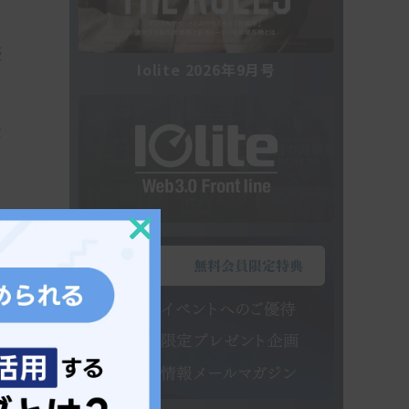
憂
Iolite 2026年9月号
全
Close
this
module
あ
あ