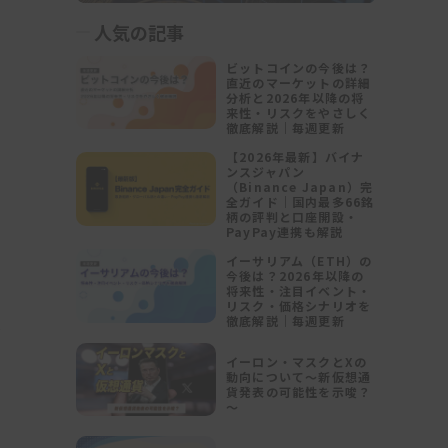
人気の記事
ビットコインの今後は？
直近のマーケットの詳細
ま
分析と2026年以降の将
来性・リスクをやさしく
が
徹底解説｜毎週更新
【2026年最新】バイナ
ンスジャパン
（Binance Japan）完
全ガイド｜国内最多66銘
が
柄の評判と口座開設・
PayPay連携も解説
イーサリアム（ETH）の
今後は？2026年以降の
将来性・注目イベント・
期
リスク・価格シナリオを
は
徹底解説｜毎週更新
ビ
イーロン・マスクとXの
る
動向について～新仮想通
貨発表の可能性を示唆？
～