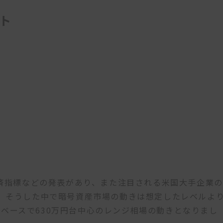
ト
経済指標などの発表があり、また注目される米国大手企業の
。そうした中で暗号資産市場の動きは想定したレベルよ
、円ベースで630万円台中心のレンジ相場の動きとなりまし