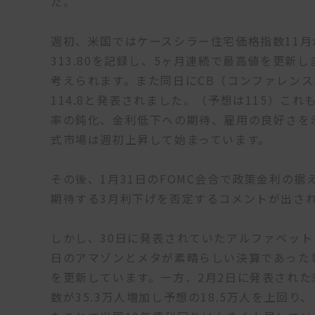
た。
週初、米国ではケースシラー住宅価格指数11月
313.80を記録し、5ヶ月連続で最高値を更
考えられます。また同日にCB（コンファレン
114.8と発表されました。（予想は115）これ
率の鈍化、金利低下への期待、雇用の良好さを
式市場は週初上昇して始まっています。
その後、1月31日のFOMC会合で政策金利の
期待する3月利下げを否定するコメントが出さ
しかし、30日に発表されていたアルファベット
日のアマゾンとメタが素晴らしい決算であった事
を更新しています。一方、2月2日に発表された
数が35.3万人増加し予想の18.5万人を上回り