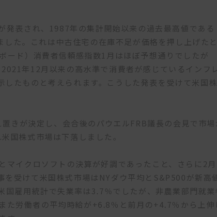
が発表され、1987年の集計開始以来の過去最高値である
新しました。これは中古住宅の在庫不足が価格を押し上げた
スボード）消費者信頼感指数1月はほぼ予想通りでしたが
も2021年12月以来の高水準で消費者が感じているインフ
示したものと考えられます。こうした発表を受けて米国
据え置きが決定し、会合後のパウエルFRB議長の会見で市場
れ米国株式市場は下落しました。
とマイクロソフトの決算が好調であったこと、さらに2月
を受けて米国株式市場はNYダウ平均とS&P500が新高
米国雇用統計で失業率は3.7％でしたが、非農業部門就業
、また労働者の平均時給が+6.8％と前月の+4.7％から上伸