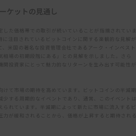
ーケットの見通し
定した価格帯での取引が続いていることが指摘されてい
特に注目されているビットコインに関する楽観的な見解
て、米国の著名な投資管理会社であるアーク・インベスト
気相場の初期段階にある」との見解を示しました。さら
機関投資家にとって魅力的なリターンを生み出す可能性
向けて市場の期待を高めています。ビットコインの半減
減少する周期的なイベントであり、通常、このイベント
えられています。半減期によって新たに市場に流入する
圧力が緩和されることから、価格が上昇すると期待され