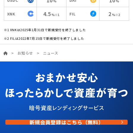
10
10
USDC
DAI
%
%
4.5
2
XNK
FIL
%※1
%※2
※1 XNKは2025年1月31日で新規受付を終了しました
※2 FILは2022年7月15日で新規受付を終了しました
>
お知らせ
>
ニュース
新規会員登録はこちら（無料）