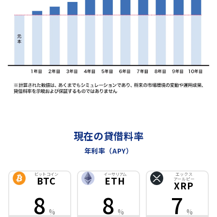
現在の貸借料率
年利率（APY）
ビットコイン
イーサリアム
エックス
BTC
ETH
アールピー
XRP
8
8
7
%
%
%