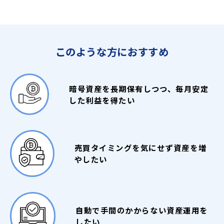
小数点以下7桁-8桁の端数について対象暗号資産の仕様で送金
できない場合に返還手数料から割り引く形で還元するケース
総合的な分析とデューデリジェンス
です。
運用提携パートナーの選定には、プロジェクトの信頼
このような方におすすめ
貸出暗号資産の返還、紹介報酬の出金に伴う送金手数料につい
性や背後にあるチームも含めて総合的なデューデリジ
て
年4回まで無料
で対応させていただきます。残りの手数料無
ェンスを実施しています。法的な側面も含め、慎重に
選定し、信頼性の高いパートナーと提携しています。
料回数は「返還請求」、「紹介報酬出金」の各手続き画面の
「手数料目安」
で確認できます。
暗号資産を長期保有しつつ、毎月安定
詳細
した利益を得たい
投資運用手法の多様化
毎年1月1日に無料回数が4回まで回復します。
残り回数は請求手続きの画面に表示され、なくなれば表示が
ポートフォリオのリスク管理と安定した運用収益を実
現するために、投資運用手法やリスクリワードを多様
消えます。
化しています。これにより、市場の変動に柔軟に対応
複数請求*の場合、まとめての送金処理となり無料回数は消
し、収益を最大化する努力をしています。
売買タイミングを気にせず資産を増
費しません。
やしたい
※「返還請求」と「紹介報酬出金」は別々でカウントされます。
※USDC（TRC20）はサポート終了しています
複数請求* ＝ 通貨・受取アドレス・返還予定日が同様の2件目以
透明性を重視し、運用結果を定期的にご報告し
降の請求。
自動で手間のかからない資産運用を
ています
したい