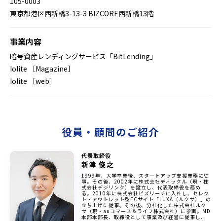
105-0003
東京都港区西新橋3-13-3 BIZCORE西新橋13階
事業内容
暗号資産レンディングサービス「BitLending」
Iolite ［Magazine］
Iolite ［web］
役員・顧問のご紹介
代表取締役
新津 俊之
1999年、大学卒業後、スタートアップ支援業務に従
事。その後、2002年に株式会社ディックル（現・株
式会社デジリンク）を設立し、代表取締役を務め
る。2010年に株式会社ビズリーチに入社し、セレク
ト・アウトレット型ECサイト「LUXA（ルクサ）」の
立ち上げに従事。その後、分社化した株式会社ルク
サ（現・auコマース＆ライフ株式会社）に参画。MD
本部本部長、取締役として事業及び経営に従事し、