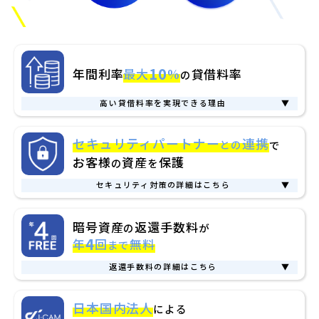
10
年間利率
最大
%
貸借料率
の
高い貸借料率を実現できる理由
▼
理由1.
ビットレンディングはお客様からお預かりした
セキュリティパートナー
連携
との
で
暗号資産を運用し、そこで得た収益をお客様に還元す
お客様
資産
保護
の
を
るビジネスモデルのため
セキュリティ対策の詳細はこちら
▼
理由2.
有力な暗号資産運用ファンドなど、複数の機関
お客様資産の安全性について
と運用に係る契約を結び、独自のポートフォリオを構
暗号資産
返還手数料
の
が
4
年
回
無料
築することで、最適なリスク・リターンを実現してい
まで
ビットレンディングは、Fireblocks社の提供するセキュリティ
るため
サービスを活用しています。
返還手数料の詳細はこちら
▼
当社では、Fireblocks社の独自技術を活用し、暗号資産の取引
返還手数料
とは、お客様が貸出しをした暗号資産を返還する
暗号資産取引所のレンディングサービスとの
に必要な秘密鍵を分割して厳重に分散管理しています。仮に一
日本国内法人
による
際、また紹介報酬の出金に伴って
各ブロックチェーンの送金に
部のシステムが攻撃されても、分割された鍵だけでは取引がで