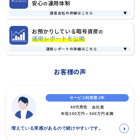
違い
安心
運用体制
の
必要なネットワーク手数料
を指します。
きないため、資産の流出を防ぐことができます。
国内暗号資産取引所（暗号資産交換業者）の場合、主にユーザ
年間4回までは弊社が負担するため無料でご利用いただけます
さらに、暗号資産を取引所に移さず、当社の管理下に置いたま
運営会社の詳細はこちら
▼
ーに対して暗号資産取引をはじめとする暗号資産に係る多様な
が、5回目以降は返還を希望される暗号資産の数量から返還手
まで取引できる仕組みにより、万が一取引所が破綻したりハッ
サービスを提供しています。その中で、現状の国内暗号資産取
運営会社について
数料を差し引いた数量が返還されます。なお、ビットレンディ
キングを受けた場合でも、お客様の資産は安全に守られます。
お預かりしている暗号資産
の
引所が、ユーザーに対して提供しているレンディングサービス
ングでは、
返還手数料以外の途中解約手数料などは一切いただ
ビットレンディングは、お客様の信頼と資産の保護を最優先
運用レポートを公開
は、付加価値を提供するサービスのひとつとして位置付けられ
いておりません。
最小限のコストで高いユーザビリティを追求
に、安心してご利用いただける業界最高水準のサービスを提供
ています。
したサービスを提供しています。
します。
運用レポートの詳細はこちら
▼
ユーザーから借り入れた暗号資産は、自社サービス内の信用取
5回目以降の返還に差し引かれる返還手数料は以下のとおりで
引など限定的な用途で活用されますが、積極的な運用は行われ
BitLendingの運用実績レポート
す。
ていないため貸借料も控えめに設定されています。 対して、ビ
連携パートナー
【業界最安水準】各暗号資産の返還手数料
お客様の声
ビットレンディングは、お客様からお預かりした資産の運用実
ットレンディングは「お客様からお預かりした暗号資産を運用
ビットレンディングの運営会社である株式会社J-CAM（以下、
績を四半期ごとにレポートとして会員様限定で公開していま
し、そこで得た収益をお客様に還元すること」を事業の中心に
通貨
ネットワーク
手数料
J-CAM）は、「ともに進む 新しい金融の未来」をビジョンに
す。会員登録後、マイページからいつでも運用レポートをご確
据えています。
お客様の「未来の可能性を広げる」あたらしい資産運用体験を
認いただけます。
つまり、市場での運用により最大限の収益を追求することを目
BTC
Bitcoin
0.00015BTC
サービス利用歴 2年
提供しています。
的としているため、国内暗号資産取引所のレンディングサービ
Fireblocks社は、全世界で数千以上の金融機関を顧客にもち、
40代男性 会社員
お客様の資産形成の選択肢を広げ、日本の金融リテラシーと可
Ethereum
スと比較して、お客様へ還元される貸借料率は必然的に高い設
ETH
0.0015ETH
業界最高水準のサービスを提供する、ブロックチェーンインフ
年収300万円～500万円未満
能性を次のステージへ導きます。
(ERC-20)
定となります。
ラストラクチャのリーダー企業です。
他社専門事業者のレンディングサービスとの
XRP
XRP Ledger
0.2XRP
マルチパーティ計算（MPC）やハードウェア隔離環境
増えている実感があるので続けやすいです。
＞
JCBAへの加入
違い
（TEE）、Off-Exchange機能といった先進的なセキュリティソ
SOL
Solana
0.001SOL