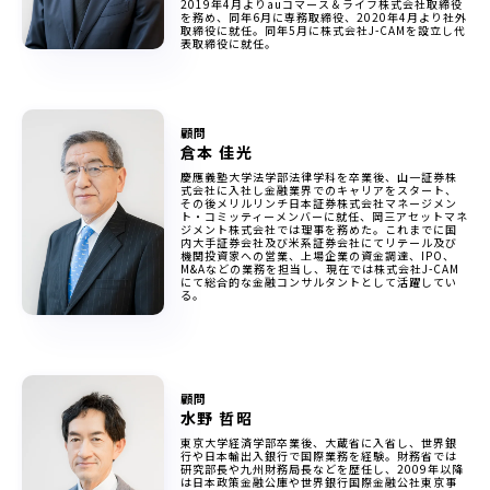
2019年4月よりauコマース＆ライフ株式会社取締役
を務め、同年6月に専務取締役、2020年4月より社外
取締役に就任。同年5月に株式会社J-CAMを設立し代
表取締役に就任。
顧問
倉本 佳光
慶應義塾大学法学部法律学科を卒業後、山一証券株
式会社に入社し金融業界でのキャリアをスタート、
その後メリルリンチ日本証券株式会社マネージメン
ト・コミッティーメンバーに就任、岡三アセットマネ
ジメント株式会社では理事を務めた。これまでに国
内大手証券会社及び米系証券会社にてリテール及び
機関投資家への営業、上場企業の資金調達、IPO、
M&Aなどの業務を担当し、現在では株式会社J-CAM
にて総合的な金融コンサルタントとして活躍してい
る。
顧問
水野 哲昭
東京大学経済学部卒業後、大蔵省に入省し、世界銀
行や日本輸出入銀行で国際業務を経験。財務省では
研究部長や九州財務局長などを歴任し、2009年以降
は日本政策金融公庫や世界銀行国際金融公社東京事