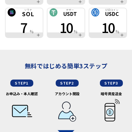
ソラナ
テザー
USDコイン
SOL
USDT
USDC
7
10
10
%
%
%
無料ではじめる簡単3ステップ
STEP1
STEP2
STEP3
お申込み・本人確認
アカウント開設
暗号資産送金