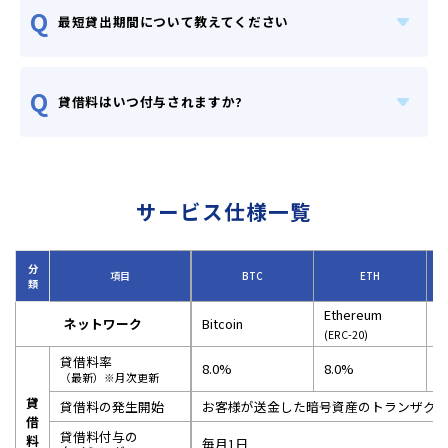
Q
最短貸出期間について教えてください
Q
貸借料はいつ付与されますか?
目次
投資環境について
金融市場概況
暗号資産市場概況
ビットレンディング運用
方針
サービス仕様一覧
運用ポートフォリオ
メッセージ
本レポートでは、投資環境の変化や金融市場・暗号資
分
項目
BTC
ETH
産市場の概況を整理し、それを踏まえた当社の 運用方
類
針をご説明します。
Ethereum
また、独自のポートフォリオ戦略やリスク管理の取り
ネットワーク
Bitcoin
X
(ERC-20)
組みについても詳しく解説し、透明性のある 情報提供
を心がけています。さらに、ビットレンディングから
貸借料率
8.0%
8.0%
7
のメッセージとして、今後の展望や サービスの強化ポ
（最新）※月次更新
イントについてもお伝えします。
貸
貸借料の発生開始
お客様が送金した暗号資産のトランザク
最新の運用状況や市場動向を把握し、より戦略的な資
借
産運用の一助としてぜひご活用ください。
貸借料付与の
料
毎月1日