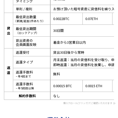
タイミング
単利 / 複利
お預け頂いた暗号資産に貸借料を繰り入
最低貸出数量
0.0022BTC
0.07ETH
7
（新規/追加1件あたり）
貸
最低貸出期間
30日間
出
（ロックアップ）
貸出資産の
着金から3営業日以内
会員画面反映
返還受付
貸出30日後から常時
月末返還：当月の貸借料を受け取り、申請
返還タイプ
即時返還：当月の貸借料を放棄し、申請を
返
返還手数料
還
無料
– 年4回まで
返還手数料
0.00015 BTC
0.0015 ETH
0
– 年5回目以降
解約手数料
なし
>>
横スクロール(フリック)でご確認いただけます