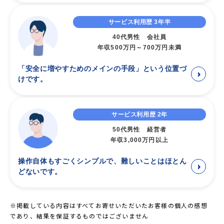
リューションを提供し、これらのテクノロジーにより、取引所
ビットレンディングは、国内外の有力な暗号資産取引所等の事
のハッキングや破綻によるリスクを軽減。お客様の資産の安全
業者や運用会社の協力に基づき、独自の運用手法を採用してい
Ethereum
サービス利用歴 3年半
USDT
8USDT
（ERC-20）
性を最大限に高めます。
ます。その結果、他社専門事業者が提供するサービスと比較し
(ERC-20)
40代男性 会社員
ても、高い貸借料率を実現できております。
年収500万円～700万円未満
Tron
有力な暗号資産運用ファンドなど、複数の機関と運用に係る契
J-CAMは、より安全かつ透明性あるサービス提供の実現に向け
USDT
1USDT
（TRC-20）
(TRC-20)
約を結び、独自のポートフォリオを構築することで、最適なリ
た深い知見を習得するとともに、サービス価値の向上を図るべ
「安全に増やすためのメインの手段」という位置づ
スク・リターンを実現しています。
＞
く、暗号資産関連事業等の環境整備を目的とする会員組織、一
Ethereum
けです。
USDC
5USDC
（ERC-20）
※リスク管理および分散投資の観点から、1つの手法への投資上限を預か
般社団法人日本暗号資産ビジネス協会（以下、JCBA）に入会し
(ERC-20)
り資産全体の10%以内に抑えることで、堅実かつ安定性を重視した運用を
ております。
Ethereum
行っております
JCBAへの入会を通じて、既存の加入事業者様との連携・協力を
DAI
4DAI
サービス利用歴 2年
(ERC-20)
深めることにより、国内の暗号資産関連ビジネス等の環境整備
運用方針
50代男性 経営者
および健全な発展に貢献していく所存です。
FIL
Filecoin
0.001FIL
年収3,000万円以上
下記の方針に基づき、リスクを効果的に管理しながら、運
用収益の最大化を追求しています。
Ethereum
操作自体もすごくシンプルで、難しいことはほとん
XNK
0.002 XNK
＞
(ERC-20)
どないです。
ポートフォリオの分散管理
複数の運用提携パートナーと提携し、ポートフォリオ
返還請求ページにおいて上記送金手数料が「返還手数料目
を分散管理しています。定期的にリバランスを行い、
安」との表記になっているのは返還手数料が割り引かれるケ
※掲載している内容はすべてお寄せいただいたお客様の個人の感想
投資比率を目標値に調整することで、リスクを効果的
ースがあるためです。
であり、結果を保証するものではございません
に管理しています。
これは、２つ以上の取引をまとめて返還送金を行う場合や、