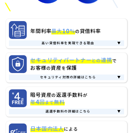
10
年間利率
最大
%
貸借料率
の
高い貸借料率を実現できる理由
▼
理由1.
ビットレンディングはお客様からお預かりした
セキュリティパートナー
連携
との
で
暗号資産を運用し、そこで得た収益をお客様に還元す
お客様
資産
保護
の
を
るビジネスモデルのため
セキュリティ対策の詳細はこちら
▼
理由2.
有力な暗号資産運用ファンドなど、複数の機関
お客様資産の安全性について
と運用に係る契約を結び、独自のポートフォリオを構
暗号資産
返還手数料
の
が
4
年
回
無料
築することで、最適なリスク・リターンを実現してい
まで
ビットレンディングは、Fireblocks社の提供するセキュリティ
るため
サービスを活用しています。
返還手数料の詳細はこちら
▼
当社では、Fireblocks社の独自技術を活用し、暗号資産の取引
返還手数料
とは、お客様が貸出しをした暗号資産を返還する
暗号資産取引所のレンディングサービスとの
に必要な秘密鍵を分割して厳重に分散管理しています。仮に一
日本国内法人
による
際、また紹介報酬の出金に伴って
各ブロックチェーンの送金に
部のシステムが攻撃されても、分割された鍵だけでは取引がで