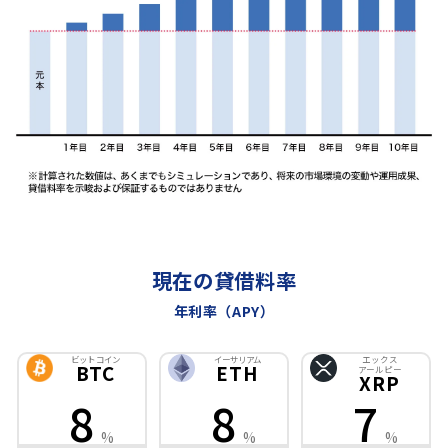
現在の貸借料率
年利率（APY）
ビットコイン
イーサリアム
エックス
BTC
ETH
アールピー
XRP
8
8
7
%
%
%