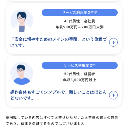
リューションを提供し、これらのテクノロジーにより、取引所
ビットレンディングは、国内外の有力な暗号資産取引所等の事
のハッキングや破綻によるリスクを軽減。お客様の資産の安全
業者や運用会社の協力に基づき、独自の運用手法を採用してい
Ethereum
サービス利用歴 3年半
USDT
8USDT
（ERC-20）
性を最大限に高めます。
ます。その結果、他社専門事業者が提供するサービスと比較し
(ERC-20)
40代男性 会社員
ても、高い貸借料率を実現できております。
年収500万円～700万円未満
Tron
有力な暗号資産運用ファンドなど、複数の機関と運用に係る契
J-CAMは、より安全かつ透明性あるサービス提供の実現に向け
USDT
1USDT
（TRC-20）
(TRC-20)
約を結び、独自のポートフォリオを構築することで、最適なリ
た深い知見を習得するとともに、サービス価値の向上を図るべ
「安全に増やすためのメインの手段」という位置づ
スク・リターンを実現しています。
＞
く、暗号資産関連事業等の環境整備を目的とする会員組織、一
Ethereum
けです。
USDC
5USDC
（ERC-20）
※リスク管理および分散投資の観点から、1つの手法への投資上限を預か
般社団法人日本暗号資産ビジネス協会（以下、JCBA）に入会し
(ERC-20)
り資産全体の10%以内に抑えることで、堅実かつ安定性を重視した運用を
ております。
Ethereum
行っております
JCBAへの入会を通じて、既存の加入事業者様との連携・協力を
DAI
4DAI
サービス利用歴 2年
(ERC-20)
深めることにより、国内の暗号資産関連ビジネス等の環境整備
運用方針
50代男性 経営者
および健全な発展に貢献していく所存です。
FIL
Filecoin
0.001FIL
年収3,000万円以上
下記の方針に基づき、リスクを効果的に管理しながら、運
用収益の最大化を追求しています。
Ethereum
操作自体もすごくシンプルで、難しいことはほとん
XNK
0.002 XNK
＞
(ERC-20)
どないです。
ポートフォリオの分散管理
複数の運用提携パートナーと提携し、ポートフォリオ
返還請求ページにおいて上記送金手数料が「返還手数料目
を分散管理しています。定期的にリバランスを行い、
安」との表記になっているのは返還手数料が割り引かれるケ
※掲載している内容はすべてお寄せいただいたお客様の個人の感想
投資比率を目標値に調整することで、リスクを効果的
ースがあるためです。
であり、結果を保証するものではございません
に管理しています。
これは、２つ以上の取引をまとめて返還送金を行う場合や、