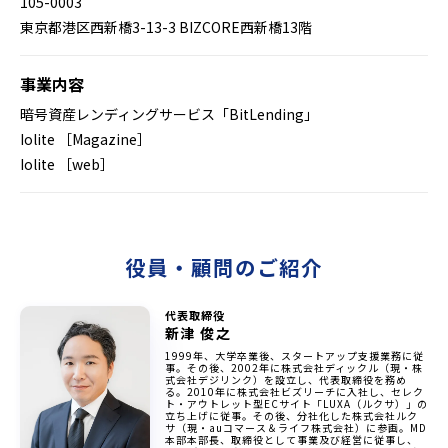
105-0003
東京都港区西新橋3-13-3 BIZCORE西新橋13階
事業内容
暗号資産レンディングサービス「BitLending」
Iolite ［Magazine］
Iolite ［web］
役員・顧問のご紹介
代表取締役
新津 俊之
1999年、大学卒業後、スタートアップ支援業務に従
事。その後、2002年に株式会社ディックル（現・株
式会社デジリンク）を設立し、代表取締役を務め
る。2010年に株式会社ビズリーチに入社し、セレク
ト・アウトレット型ECサイト「LUXA（ルクサ）」の
立ち上げに従事。その後、分社化した株式会社ルク
サ（現・auコマース＆ライフ株式会社）に参画。MD
本部本部長、取締役として事業及び経営に従事し、