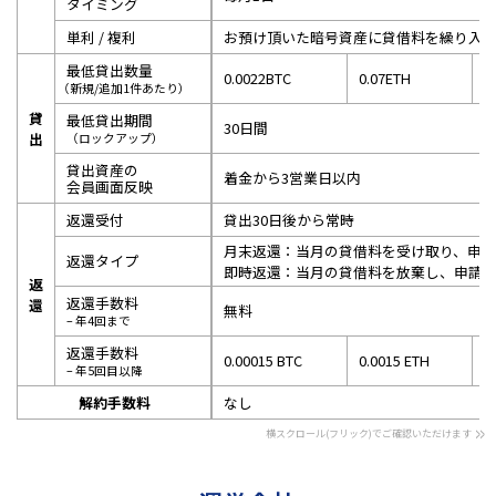
タイミング
単利 / 複利
お預け頂いた暗号資産に貸借料を繰り入
最低貸出数量
0.0022BTC
0.07ETH
7
（新規/追加1件あたり）
貸
最低貸出期間
30日間
出
（ロックアップ）
貸出資産の
着金から3営業日以内
会員画面反映
返還受付
貸出30日後から常時
月末返還：当月の貸借料を受け取り、申請
返還タイプ
即時返還：当月の貸借料を放棄し、申請を
返
返還手数料
還
無料
– 年4回まで
返還手数料
0.00015 BTC
0.0015 ETH
0
– 年5回目以降
解約手数料
なし
>>
横スクロール(フリック)でご確認いただけます