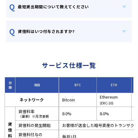
Q
最短貸出期間について教えてください
Q
貸借料はいつ付与されますか?
目次
投資環境について
金融市場概況
暗号資産市場概況
ビットレンディング運用
方針
サービス仕様一覧
運用ポートフォリオ
メッセージ
本レポートでは、投資環境の変化や金融市場・暗号資
分
項目
BTC
ETH
産市場の概況を整理し、それを踏まえた当社の 運用方
類
針をご説明します。
Ethereum
また、独自のポートフォリオ戦略やリスク管理の取り
ネットワーク
Bitcoin
X
(ERC-20)
組みについても詳しく解説し、透明性のある 情報提供
を心がけています。さらに、ビットレンディングから
貸借料率
8.0%
8.0%
7
のメッセージとして、今後の展望や サービスの強化ポ
（最新）※月次更新
イントについてもお伝えします。
貸
貸借料の発生開始
お客様が送金した暗号資産のトランザク
最新の運用状況や市場動向を把握し、より戦略的な資
借
産運用の一助としてぜひご活用ください。
貸借料付与の
料
毎月1日