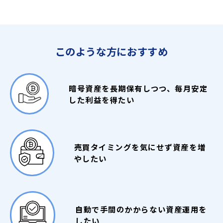
小数点以下7桁-8桁の端数について対象暗号資産の仕様で送金
できない場合に返還手数料から割り引く形で還元するケース
総合的な分析とデューデリジェンス
です。
運用提携パートナーの選定には、プロジェクトの信頼
このような方におすすめ
貸出暗号資産の返還、紹介報酬の出金に伴う送金手数料につい
性や背後にあるチームも含めて総合的なデューデリジ
て
年4回まで無料
で対応させていただきます。残りの手数料無
ェンスを実施しています。法的な側面も含め、慎重に
選定し、信頼性の高いパートナーと提携しています。
料回数は「返還請求」、「紹介報酬出金」の各手続き画面の
「手数料目安」
で確認できます。
暗号資産を長期保有しつつ、毎月安定
詳細
した利益を得たい
投資運用手法の多様化
毎年1月1日に無料回数が4回まで回復します。
残り回数は請求手続きの画面に表示され、なくなれば表示が
ポートフォリオのリスク管理と安定した運用収益を実
現するために、投資運用手法やリスクリワードを多様
消えます。
化しています。これにより、市場の変動に柔軟に対応
複数請求*の場合、まとめての送金処理となり無料回数は消
し、収益を最大化する努力をしています。
売買タイミングを気にせず資産を増
費しません。
やしたい
※「返還請求」と「紹介報酬出金」は別々でカウントされます。
※USDC（TRC20）はサポート終了しています
複数請求* ＝ 通貨・受取アドレス・返還予定日が同様の2件目以
透明性を重視し、運用結果を定期的にご報告し
降の請求。
自動で手間のかからない資産運用を
ています
したい