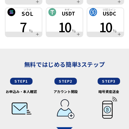
ソラナ
テザー
USDコイン
SOL
USDT
USDC
7
10
10
%
%
%
無料ではじめる簡単3ステップ
STEP1
STEP2
STEP3
お申込み・本人確認
アカウント開設
暗号資産送金