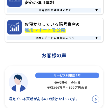
違い
安心
運用体制
の
必要なネットワーク手数料
を指します。
きないため、資産の流出を防ぐことができます。
国内暗号資産取引所（暗号資産交換業者）の場合、主にユーザ
年間4回までは弊社が負担するため無料でご利用いただけます
さらに、暗号資産を取引所に移さず、当社の管理下に置いたま
運営会社の詳細はこちら
▼
ーに対して暗号資産取引をはじめとする暗号資産に係る多様な
が、5回目以降は返還を希望される暗号資産の数量から返還手
まで取引できる仕組みにより、万が一取引所が破綻したりハッ
サービスを提供しています。その中で、現状の国内暗号資産取
運営会社について
数料を差し引いた数量が返還されます。なお、ビットレンディ
キングを受けた場合でも、お客様の資産は安全に守られます。
お預かりしている暗号資産
の
引所が、ユーザーに対して提供しているレンディングサービス
ングでは、
返還手数料以外の途中解約手数料などは一切いただ
ビットレンディングは、お客様の信頼と資産の保護を最優先
運用レポートを公開
は、付加価値を提供するサービスのひとつとして位置付けられ
いておりません。
最小限のコストで高いユーザビリティを追求
に、安心してご利用いただける業界最高水準のサービスを提供
ています。
したサービスを提供しています。
します。
運用レポートの詳細はこちら
▼
ユーザーから借り入れた暗号資産は、自社サービス内の信用取
5回目以降の返還に差し引かれる返還手数料は以下のとおりで
引など限定的な用途で活用されますが、積極的な運用は行われ
BitLendingの運用実績レポート
す。
ていないため貸借料も控えめに設定されています。 対して、ビ
連携パートナー
【業界最安水準】各暗号資産の返還手数料
お客様の声
ビットレンディングは、お客様からお預かりした資産の運用実
ットレンディングは「お客様からお預かりした暗号資産を運用
ビットレンディングの運営会社である株式会社J-CAM（以下、
績を四半期ごとにレポートとして会員様限定で公開していま
し、そこで得た収益をお客様に還元すること」を事業の中心に
通貨
ネットワーク
手数料
J-CAM）は、「ともに進む 新しい金融の未来」をビジョンに
す。会員登録後、マイページからいつでも運用レポートをご確
据えています。
お客様の「未来の可能性を広げる」あたらしい資産運用体験を
認いただけます。
つまり、市場での運用により最大限の収益を追求することを目
BTC
Bitcoin
0.00015BTC
サービス利用歴 2年
提供しています。
的としているため、国内暗号資産取引所のレンディングサービ
Fireblocks社は、全世界で数千以上の金融機関を顧客にもち、
40代男性 会社員
お客様の資産形成の選択肢を広げ、日本の金融リテラシーと可
Ethereum
スと比較して、お客様へ還元される貸借料率は必然的に高い設
ETH
0.0015ETH
業界最高水準のサービスを提供する、ブロックチェーンインフ
年収300万円～500万円未満
能性を次のステージへ導きます。
(ERC-20)
定となります。
ラストラクチャのリーダー企業です。
他社専門事業者のレンディングサービスとの
XRP
XRP Ledger
0.2XRP
マルチパーティ計算（MPC）やハードウェア隔離環境
増えている実感があるので続けやすいです。
＞
JCBAへの加入
違い
（TEE）、Off-Exchange機能といった先進的なセキュリティソ
SOL
Solana
0.001SOL