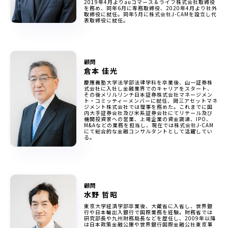
2019年4月よりauコマース＆ライフ株式会社取締役
を務め、同年6月に専務取締役、2020年4月より社外
取締役に就任。同年5月に株式会社J-CAMを設立し代
表取締役に就任。
顧問
倉本 佳光
慶應義塾大学法学部法律学科を卒業後、山一証券株
式会社に入社し金融業界でのキャリアをスタート、
その後メリルリンチ日本証券株式会社マネージメン
ト・コミッティーメンバーに就任、岡三アセットマネ
ジメント株式会社では理事を務めた。これまでに国
内大手証券会社及び米系証券会社にてリテール及び
機関投資家への営業、上場企業の資金調達、IPO、
M&Aなどの業務を担当し、現在では株式会社J-CAM
にて総合的な金融コンサルタントとして活躍してい
る。
顧問
水野 哲昭
東京大学経済学部卒業後、大蔵省に入省し、世界銀
行や日本輸出入銀行で国際業務を経験。財務省では
研究部長や九州財務局長などを歴任し、2009年以降
は日本政策金融公庫や世界銀行国際金融公社東京事